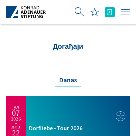
Skip to Main Content
Догађаји
Danas
јул
07
2026
дец
Dorfliebe - Tour 2026
22