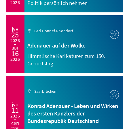
2026
Politik persönlich nehmen
јун
Bad Honnef-Rhöndorf
25
2026
Adenauer auf der Wolke
авг
16
Himmlische Karikaturen zum 150.
2026
Geburtstag
Saarbrücken
јун
Konrad Adenauer - Leben und Wirken
11
des ersten Kanzlers der
2026
Bundesrepublik Deutschland
сеп
28