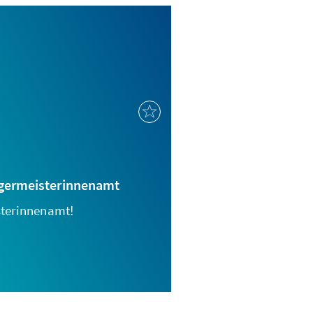
rgermeisterinnenamt
sterinnenamt!