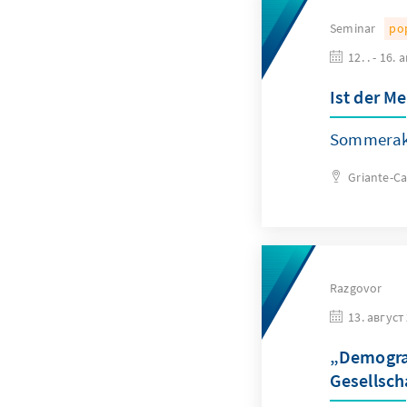
Seminar
po
12. . - 16. 
Ist der M
Sommerak
Griante-C
Razgovor
13. август
„Demograf
Gesellsch