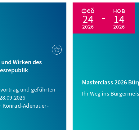
феб
нов
24
14
2026
2026
 und Wirken des
desrepublik
Masterclass 2026 Bü
svortrag und geführten
Ihr Weg ins Bürgermei
28.09.2026 |
r Konrad-Adenauer-