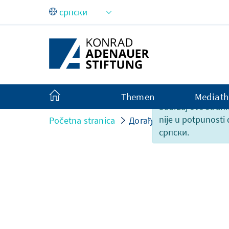
Skip to Main Content
Themen
Mediath
Sadržaj ove strani
nije u potpunosti
Početna stranica
Догађаји
српски.