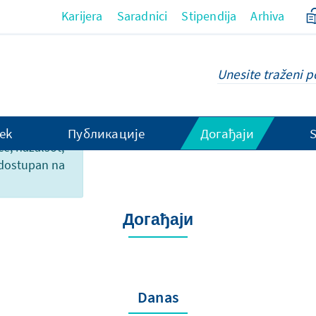
Karijera
Saradnici
Stipendija
Arhiva
ek
Публикације
Догађаји
ce, nažalsot,
 dostupan na
Догађаји
Danas