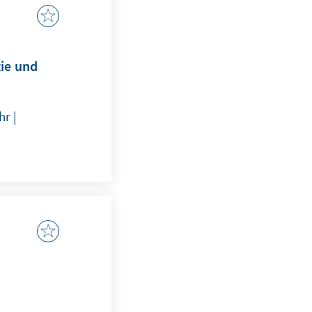
tie und
r |