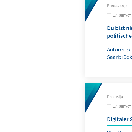
Predavanje
17. август
Du bist n
politisch
Autorenges
Saarbrück
Diskusija
17. август
Digitaler 