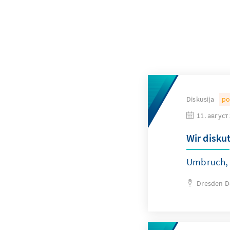
Diskusija
po
11. август
Wir disku
Umbruch, 
Dresden
D