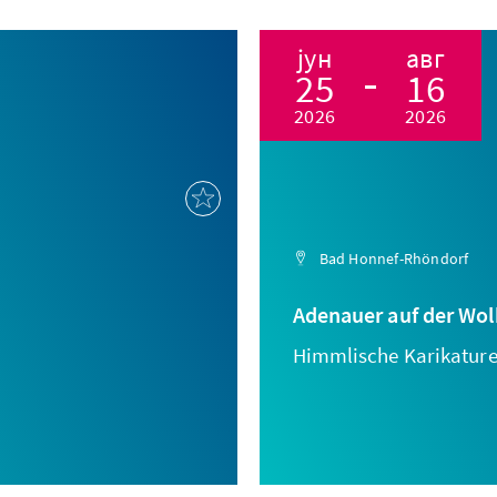
јун
авг
25
16
2026
2026
Bad Honnef-Rhöndorf
Adenauer auf der Wol
Himmlische Karikature