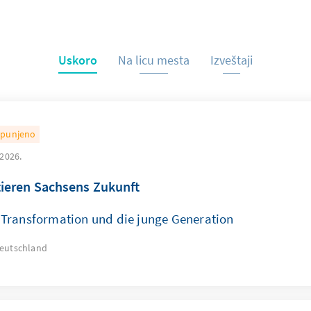
Uskoro
Na licu mesta
Izveštaji
punjeno
 2026.
tieren Sachsens Zukunft
Transformation und die junge Generation
eutschland