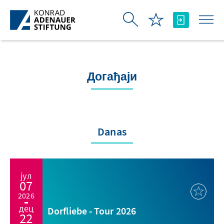
Skip to Main Content
Догађаји
Danas
јул
07
2026
дец
Dorfliebe - Tour 2026
22