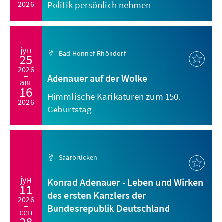
2026
Politik persönlich nehmen
јун
Bad Honnef-Rhöndorf
25
2026
Adenauer auf der Wolke
авг
16
Himmlische Karikaturen zum 150.
2026
Geburtstag
Saarbrücken
јун
Konrad Adenauer - Leben und Wirken
11
des ersten Kanzlers der
2026
Bundesrepublik Deutschland
сеп
28