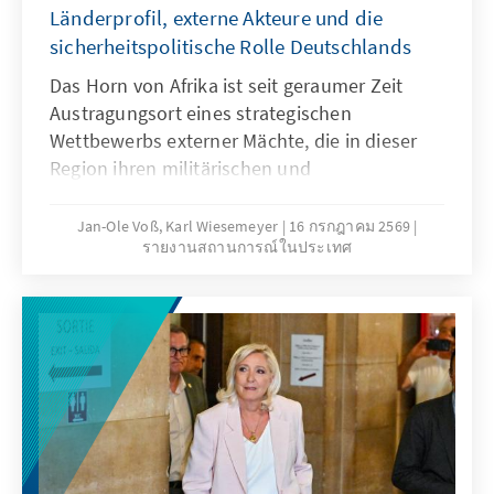
Départements mit vier oder mehr Sitzen nach
Länderprofil, externe Akteure und die
Verhältniswahlrecht gewählt wird. Dieses
sicherheitspolitische Rolle Deutschlands
System verleiht insbesondere kleineren und
Das Horn von Afrika ist seit geraumer Zeit
ländlichen Gebietskörperschaften ein
Austragungsort eines strategischen
überproportionales Gewicht. Vor diesem
Wettbewerbs externer Mächte, die in dieser
institutionellen Hintergrund deutet vieles
Region ihren militärischen und
darauf hin, dass der Senat auch nach den
wirtschaftlichen Einfluss immer weiter
Wahlen von einer stabilen bürgerlich-
ausbauen. Im Rahmen dieses Wettstreites
Jan-Ole Voß, Karl Wiesemeyer
16 กรกฎาคม 2569
konservativen Mehrheit geprägt bleiben wird.
รายงานสถานการณ์ในประเทศ
kommt insbesondere dem kleinen
Gleichwohl könnten sich wenige Monate vor
Küstenstaat Dschibuti ein hoher Stellenwert
der Präsidentschaftswahl politisch
zu. Aufgrund seiner geostrategischen Lage an
symbolische Verschiebungen ergeben –
der Meerenge Bab al-Mandab zwischen dem
insbesondere durch den möglichen Aufbau
Roten Meer und dem Golf von Aden haben
einer eigenen Fraktion des Rassemblement
dort bereits fünf Staaten permanente
National (RN). Derzeit stellt die Partei lediglich
Militärstützpunkte errichtet. Auch wenn
drei Senatoren, könnte jedoch angesichts
Deutschland nicht zu dieser Staatengruppe
ihrer gestärkten kommunalen Verankerung
gehört, war die deutsche Marine noch bis vor
die für eine Fraktionsbildung erforderliche