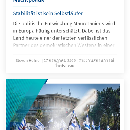
Stabilität ist kein Selbstläufer
Die politische Entwicklung Mauretaniens wird
in Europa häufig unterschätzt. Dabei ist das
Land heute einer der letzten verlässlichen
Partner des demokratischen Westens in einer
Region, die sich zunehmend von Europa
abwendet. Während Mali, Burkina Faso und
Steven Höfner
17 กรกฎาคม 2569
รายงานสถานการณ์
ในประเทศ
Niger unter Militärherrschaften stehen und
Russland dort seinen Einfluss in den letzten
Jahren ausbaute, setzt Nouakchott auf
politische Stabilität, internationale
Kooperationen und vorsichtige Reformen.
Doch die Herausforderungen könnten
schneller wachsen als die staatlichen
Handlungsspielräume. Der „nationale Dialog“
könnte deshalb zu einem entscheidenden