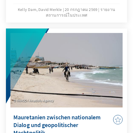
verknüpfen zunehmend traditionelle
Kulturelemente mit modernem
Kelly Dam, David Merkle
20 กรกฎาคม 2569
รายงาน
สถานการณ์ในประเทศ
Produktdesign (vgl. Wang 2022)[i]. Ob in der
Autoindustrie, in der Kosmetik, oder der
Modebranche: Was als gestalterische
Strömung in Segmenten wie Lebensmitteln,
Spielzeug oder Alltagsgegenständen begann,
hat sich zu einem Lifestyle-Trend mit
internationaler Relevanz entwickelt. Wie
vermischt sich das wachsende kulturelle
Bewusstsein mit geschickter Markenbildung?
Was heißt das für internationale Marken und
kann China hierüber auch politische soft
power generieren? Der vorliegende
IMAGO / Anadolu Agency
Länderbericht ordnet die damit verbundenen
Trends ein.
Mauretanien zwischen nationalem
Dialog und geopolitischer
Machtpolitik