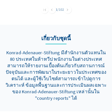
nachbarschaftliche Beziehungen zu schaffen.
Angesichts der jahrzehntelangen Feindschaft
1
/102
zwischen beiden Staaten und des
anhaltenden Konflikts zwischen Israel und
der Hisbollah stellt das Abkommen einen
bemerkenswerten Schritt dar. Ob es sich
เกี่ยวกับชุดนี้
dabei um den Beginn einer nachhaltigen
Friedensordnung oder lediglich um eine
vorübergehende Beruhigung der Lage
Konrad-Adenauer-Stiftung มีสำนักงานตัวแทนใน
handelt, wird maßgeblich von seiner
80 ประเทศในห้าทวีป พนักงานในต่างประเทศ
Umsetzung abhängen. Mit den direkten
สามารถให้รายงานเบื้องต้นเกี่ยวกับสถานการณ์
Verhandlungen mit Israel beabsichtigt die
ปัจจุบันและการพัฒนาในระยะยาวในประเทศของ
libanesische Regierung, die eigene
ตนได้ และผู้ใช้เว็บไซต์สามารถเข้าไปดูการ
Souveränität zu stärken und die Zukunft des
วิเคราะห์ ข้อมูลพื้นฐานและการประเมินผลเฉพาะ
Libanons von der Verhandlungsschiene
ของ Konrad-Adenauer-Stiftung เหล่านั้นใน
zwischen Iran und USA abzukoppeln und so
"country reports" ได้
den Einfluss des Irans auf das Land zu
verringern.