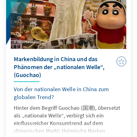
gerechtere Verteilung der wirtschaftlichen
Chancen. Zwei Jahre später fällt die Bilanz
gemischt aus. Ambitionierten
Reformvorhaben und der langfristigen
Entwicklungsagenda der „Vision Sénégal
2050“ stehen wirtschaftliche
KAS / Kelly Dam
Herausforderungen, eine Schuldenkrise und
ein tiefgreifender Konflikt innerhalb der
Markenbildung in China und das
ehemaligen Führungsallianz gegenüber.
Phänomen der „nationalen Welle“,
Zugleich gelingt es Senegal, seine
(Guochao)
außenpolitische Bedeutung in Westafrika und
darüber hinaus auszubauen. Der folgende
Von der nationalen Welle in China zum
Beitrag beleuchtet die wichtigsten
globalen Trend?
politischen, wirtschaftlichen und
außenpolitischen Entwicklungen des Landes
Hinter dem Begriff Guochao (国潮), übersetzt
und fragt, ob es Senegal gelingt, den Wandel
als „nationale Welle“, verbirgt sich ein
zu gestalten, ohne seine Stabilität zu
einflussreicher Konsumtrend auf dem
verlieren.
chinesischen Markt: Heimische Marken