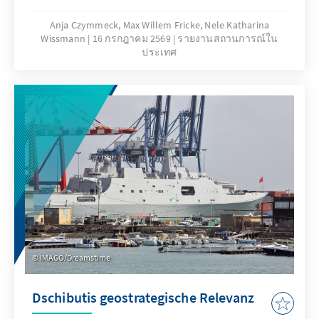
Hälfte der Sitze neu vergeben wird. Die
letzten Senatswahlen am 24. September 2023
Anja Czymmeck, Max Willem Fricke, Nele Katharina
Wissmann
16 กรกฎาคม 2569
รายงานสถานการณ์ใน
bestätigten die bestehende bürgerlich-
ประเทศ
konservative Mehrheit. Gewählt wird der
Senat nicht direkt, sondern durch ein
Wahlkollegium (Grands Élécteurs), das sich
überwiegend aus kommunalen
Mandatsträgern sowie Abgeordneten auf
nationaler und regionaler Ebene
zusammensetzt; die Wahl erfolgt auf Ebene
der Départments (repräsentieren die
Wahlkreise für die Senatswahlen) und das
passive Wahlalter beträgt 24 Jahre. Der
Wahlmodus variiert je nach Größe der
Wahlkreise: In Départements mit bis zu drei
IMAGO/Dreamstime
zu vergebenden Mandaten – was die Mehrheit
darstellt – gilt ein Mehrheitswahlrecht in zwei
Dschibutis geostrategische Relevanz
Wahlgängen, während in größeren