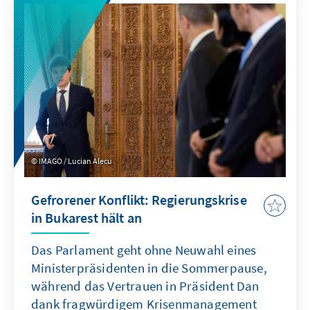
haben, setzt der RN auf das Führungsduo
Marine Le Pen und Jordan Bardella. Das Urteil
markiert den eigentlichen Beginn des
Präsidentschaftswahlkampfs, der die
politische Polarisierung in Frankreich aller
Voraussicht nach weiter vertiefen wird.
IMAGO / Lucian Alecu
Gefrorener Konflikt: Regierungskrise
in Bukarest hält an
Das Parlament geht ohne Neuwahl eines
Ministerpräsidenten in die Sommerpause,
während das Vertrauen in Präsident Dan
dank fragwürdigem Krisenmanagement