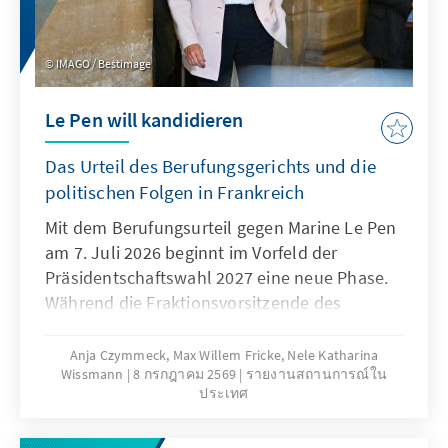
wenigen Jahren am Horn von Afrika
Schwelle von zehn Mandaten erreichen.
stationiert, um gemeinsam mit europäischen
Partnern gegen maritime Bedrohungen wie
IMAGO / Bestimage
Schmuggel auf See, Piraterie und Terrorismus
vorzugehen. Angesichts des jüngsten
Le Pen will kandidieren
Wiederauflebens der somalischen Piraterie
und der latenten Bedrohung der
Das Urteil des Berufungsgerichts und die
internationalen Handelsschifffahrt durch die
politischen Folgen in Frankreich
jemenitische Huthi-Miliz ist eine Sicherung
Mit dem Berufungsurteil gegen Marine Le Pen
der Seehandelsrouten am Horn von Afrika für
am 7. Juli 2026 beginnt im Vorfeld der
westliche Staaten relevanter denn je.
Präsidentschaftswahl 2027 eine neue Phase.
Während die Fraktionsvorsitzende des
Rassemblement Nationals (RN) ihre
Kandidatur bestätigt und weitere Rechtsmittel
Anja Czymmeck, Max Willem Fricke, Nele Katharina
Wissmann
8 กรกฎาคม 2569
รายงานสถานการณ์ใน
ankündigt, indem sie den Kassationshof
ประเทศ
anruft, der prüft ob die beiden vorherigen
Instanzen keine Verfahrensfehler begangen