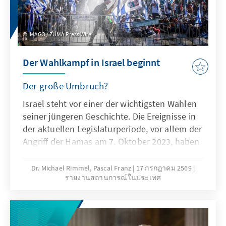
Test für die zukünftige Stabilität des Landes
werden.
IMAGO / ZUMA Press Wire
Der Wahlkampf in Israel beginnt
Der große Umbruch?
Israel steht vor einer der wichtigsten Wahlen
seiner jüngeren Geschichte. Die Ereignisse in
der aktuellen Legislaturperiode, vor allem der
Angriff der Hamas am 7. Oktober 2023, haben
Israels Politik und Gesellschaft massiv
verändert. Im Zentrum der Wahl am 27.
Dr. Michael Rimmel, Pascal Franz
17 กรกฎาคม 2569
รายงานสถานการณ์ในประเทศ
Oktober 2026 steht die Frage nach der
zukünftigen politischen Richtung des Landes
sowie nach der Fortsetzung oder dem Ende
der Ära des inzwischen 76-jährigen