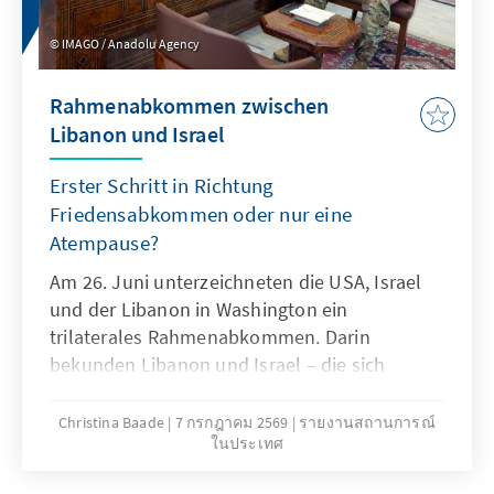
seitdem kommissarisch weiter – gemeinsam
mit der reformorientierten USR und der
IMAGO / Anadolu Agency
Ungarnpartei (UDMR). Als Vermittler in der
angespannten Lage verliert Präsident Nicușor
Rahmenabkommen zwischen
Dan zunehmend das Vertrauen einstiger
Libanon und Israel
Unterstützer.
Erster Schritt in Richtung
Friedensabkommen oder nur eine
Atempause?
Am 26. Juni unterzeichneten die USA, Israel
und der Libanon in Washington ein
trilaterales Rahmenabkommen. Darin
bekunden Libanon und Israel – die sich
formal weiterhin im Kriegszustand befinden –
ihre Absicht, die Grundlage für einen
Christina Baade
7 กรกฎาคม 2569
รายงานสถานการณ์
ในประเทศ
dauerhaften Frieden, stabile
Sicherheitsverhältnisse und