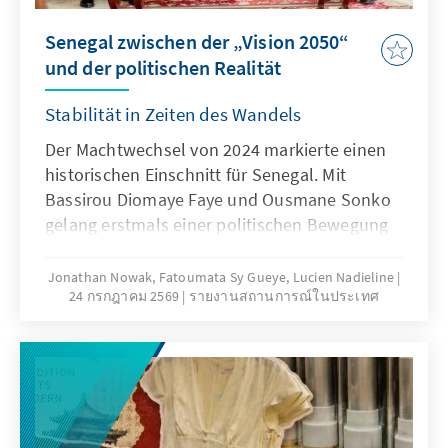
Senegal zwischen der „Vision 2050“
und der politischen Realität
Stabilität in Zeiten des Wandels
Der Machtwechsel von 2024 markierte einen
historischen Einschnitt für Senegal. Mit
Bassirou Diomaye Faye und Ousmane Sonko
gelang erstmals einer politischen Bewegung
außerhalb des etablierten Machtzentrums der
Einzug in den Präsidentenpalast und die
Jonathan Nowak, Fatoumata Sy Gueye, Lucien Nadieline
24 กรกฎาคม 2569
รายงานสถานการณ์ในประเทศ
Übernahme der parlamentarischen Mehrheit.
Die Erwartungen an die neue Führung waren
entsprechend hoch: Sie versprach einen
grundlegenden politischen und
wirtschaftlichen Neuanfang, mehr
Transparenz, stärkere Souveränität und eine