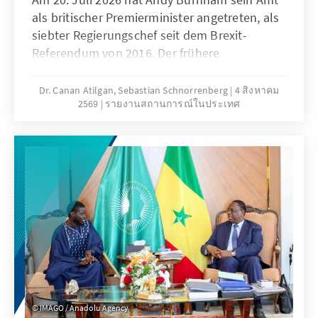
als britischer Premierminister angetreten, als
siebter Regierungschef seit dem Brexit-
Referendum von 2016. Der frühere
Bürgermeister von Greater Manchester
verspricht nicht weniger als einen Neuanfang:
Dr. Canan Atilgan, Sebastian Schnorrenberg
4 สิงหาคม
2569
รายงานสถานการณ์ในประเทศ
einen „Circuit-Breaker“ für die britische
Politik, ein neues politisches und
wirtschaftliches Modell und die „größte
Machtverlagerung, die das Land je gesehen
hat“. Ob dieser Anspruch trägt, hängt jedoch
letztlich weniger von der Größe der Vision ab
als von den Bedingungen ihrer Umsetzung:
von engen fiskalischen Spielräumen, einer
ungeduldigen und fragmentierten
Wählerschaft und der Geschlossenheit einer
Fraktion, an der bereits sein Vorgänger
gescheitert ist.
IMAGO / Anadolu Agency