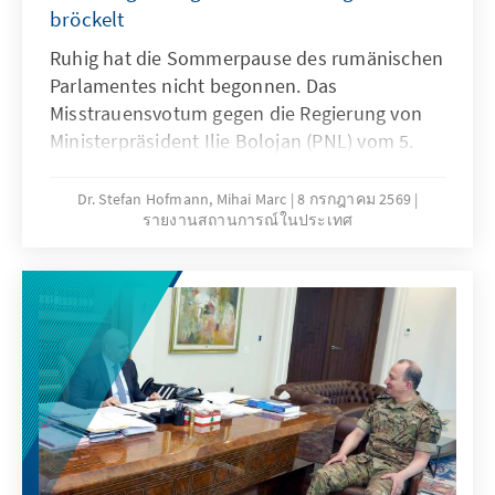
bröckelt
Ruhig hat die Sommerpause des rumänischen
Parlamentes nicht begonnen. Das
Misstrauensvotum gegen die Regierung von
Ministerpräsident Ilie Bolojan (PNL) vom 5.
Mai hat erbitterte Kämpfe in der politischen
Landschaft Rumäniens ausgelöst. Die
Dr. Stefan Hofmann, Mihai Marc
8 กรกฎาคม 2569
รายงานสถานการณ์ในประเทศ
Abstimmung an sich wurde bereits als
Sakrileg wahrgenommen: Den
Misstrauensantrag brachten die
sozialdemokratische PSD und die
rechtspopulistische AUR gemeinsam ein. Wer
für wen der Steigbügelhalter war, ist noch
nicht ausgemacht. Der Antrag erhielt 281
Stimmen, deutlich mehr als die erforderlichen
233 Stimmen. Die Angehörigen der PSD traten
aus der Regierung aus. Bolojan regiert