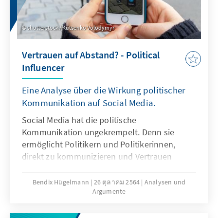
shutterstock / Kutsenko Volodymyr
Vertrauen auf Abstand? - Political
Influencer
Eine Analyse über die Wirkung politischer
Kommunikation auf Social Media.
Social Media hat die politische
Kommunikation ungekrempelt. Denn sie
ermöglicht Politikern und Politikerinnen,
direkt zu kommunizieren und Vertrauen
aufzubauen. Es stellen sich die Fragen: Wie
wirkt Social Media-Kommunikation auf die
Bendix Hügelmann
26 ตุลาคม 2564
Analysen und
Argumente
potenziellen Wählerinnen und Wähler? Ist
davon auszugehen, dass sich diese neue Art
der Kommunikation auf parteiliche