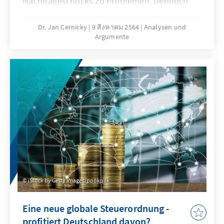
Nachfrageschocks zu Problemen. Dennoch
halten deutsche Unternehmen selbst in
dieser Ausnahmesituation an global
Dr. Jan Cernicky
9 สิงหาคม 2564
Analysen und
Argumente
vernetzter Produktion fest. Ganz offenbar ist
der Nutzen der globalen Verknüpfung von
Produktionsprozessen über
Wertschöpfungsketten für die deutsche
Wirtschaft deutlich größer als die Risiken.
iStock by Getty Images/pookpiik
Eine neue globale Steuerordnung -
profitiert Deutschland davon?