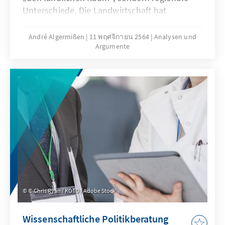
Unterschiede. Die Landwirtschaft hat
aufgrund ihrer Vielseitigkeit weiterhin einen
großen Stellenwert für den ländlichen Raum.
André Algermißen
11 พฤศจิกายน 2564
Analysen und
Argumente
Wie diese Vielseitigkeit aussieht und wie sie
sich in den Förderinstrumenten widerspiegelt,
zeigt unsere Analyse auf und gibt konkrete
politische Handlungsempfehlungen.
© Chris Ryan / KOTO / Adobe Stock
Wissenschaftliche Politikberatung