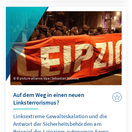
autoritäre Staaten die Pandemie erfolgreicher
bekämpfen konnten als Demokratien. Das
beste Coronamanagement zeigen Staaten, in
denen Rechtsstaatlichkeit und
Gewaltenteilung respektiert worden sind.
© picture alliance/dpa | Sebastian Willnow
Auf dem Weg in einen neuen
Linksterrorismus?
Linksextreme Gewalteskalation und die
Antwort der Sicherheitsbehörden am
Beispiel der Leipziger autonomen Szene