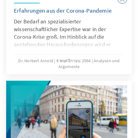
Erfahrungen aus der Corona-Pandemie
Der Bedarf an spezialisierter
wissenschaftlicher Expertise war in der
Corona-Krise groß. Im Hinblick auf die
anstehenden Herausforderungen wird er
weiter ansteigen. Deshalb ist es sinnvoll, die
Erfahrungen aus der Corona-Krise als
Dr. Norbert Arnold
8 พฤศจิกายน 2564
Analysen und
Argumente
Grundlage für die Verbesserungen der
wissenschaftlichen Politikberatung
heranzuziehen. Unsere Analyse identifiziert
Ansätze, wie dies gelingen kann.