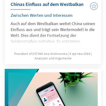
Chinas Einfluss auf dem Westbalkan
Zwischen Werten und Interessen
Auch auf dem Westbalkan weitet China seinen
Einfluss aus und trägt sein Wertemodell in die
Welt. Dies dient der Fortsetzung der
Seidenstraßen-Initiative. Es entstehen
Abhängigkeiten, die im Fall von Kredit-
Schulden als politischer Hebel eingesetzt
President of ESTIMA Ana Krstinovska
6 ตุลาคม 2564
Analysen und Argumente
werden können. Zudem schaffte es China in
der Pandemie, sich als enger Partner zu
präsentieren, während die EU nicht als
Sicherheitsnetz wahrgenommen wurde. Das
Vertrauen nimmt ab. Aber auch Chinas
Engagement zeigt Schwachstellen auf. Was
folgt daraus?