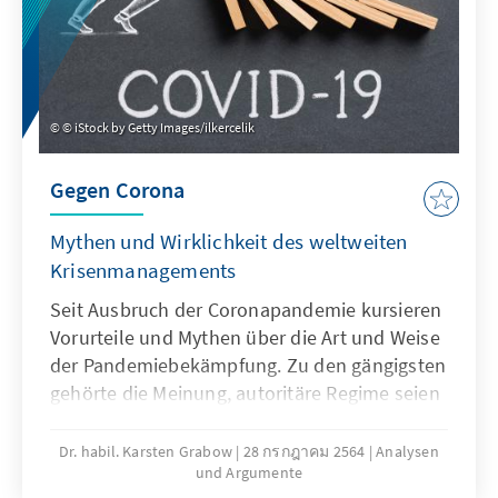
© iStock by Getty Images/ilkercelik
Gegen Corona
Mythen und Wirklichkeit des weltweiten
Krisenmanagements
Seit Ausbruch der Coronapandemie kursieren
Vorurteile und Mythen über die Art und Weise
der Pandemiebekämpfung. Zu den gängigsten
gehörte die Meinung, autoritäre Regime seien
beim Kampf gegen Corona effektiver. Im
folgenden Analysen & Argumente wird jedoch
Dr. habil. Karsten Grabow
28 กรกฎาคม 2564
Analysen
und Argumente
gezeigt: Es gibt keine Belege dafür, dass