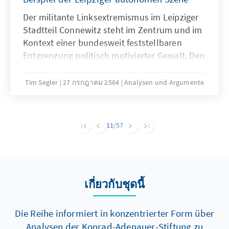
Der militante Linksextremismus im Leipziger
Stadtteil Connewitz steht im Zentrum und im
Kontext einer bundesweit feststellbaren
Entgrenzung politisch motivierter Gewalt. Den
Verfassungsschutzbehörden bereitet die
wachsende Anzahl gewaltbereiter
Tim Segler
27 กรกฎาคม 2564
Analysen und Argumente
Linksextremisten und deren zunehmend
professionelles und konspiratives Vorgehen
Sorgen. Nimmt das Eskalationspotential der
11
/57
gewaltbereit-urbanen Szene in den
Großstädten weiter zu? Kann bereits von
einem neuen Linksterrorismus gesprochen
werden?
เกี่ยวกับชุดนี้
Die Reihe informiert in konzentrierter Form über
Analysen der Konrad-Adenauer-Stiftung zu