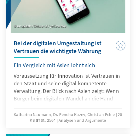
unsplash / Shiwa-id / yellow too
Bei der digitalen Umgestaltung ist
Vertrauen die wichtigste Währung
Ein Vergleich mit Asien lohnt sich
Voraussetzung für Innovation ist Vertrauen in
den Staat und seine digital kompetente
Verwaltung. Der Blick nach Asien zeigt: Wenn
Bürger beim digitalen Wandel an die Hand
genommen werden, ihnen ausgereifte
Verwaltungs- und Dienstleistungsplattformen
Katharina Naumann, Dr. Pencho Kuzev, Christian Echle
20
กันยายน 2564
Analysen und Argumente
zur Verfügung stehen, ist der Grundstein für
den „smarten“ Staat gelegt. Eine