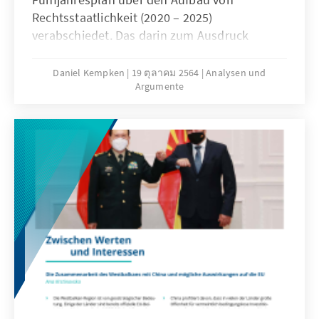
Rechtsstaatlichkeit (2020 – 2025)
verabschiedet. Das darin zum Ausdruck
gebrachte Rechtsstaatskonzept widerspricht
in zentralen Punkten dem europäischen
Daniel Kempken
19 ตุลาคม 2564
Analysen und
Argumente
Verständnis von Rule of Law. Erklärtes Ziel ist
Rule by Law. Doch was bedeutet das? Und wie
sollte sich Deutschland positionieren?