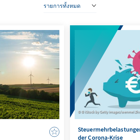
© iStock by Getty images/wenmei Zh
Steuermehrbelastungen 
der Corona-Krise