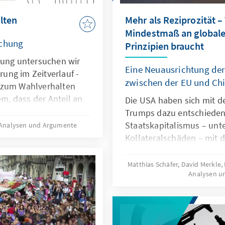
lten
Mehr als Reziprozität 
Mindestmaß an globale
uchung
Prinzipien braucht
bung untersuchen wir
Eine Neuausrichtung de
erung im Zeitverlauf -
zwischen der EU und Ch
 zum Wahlverhalten
em, dass der Anteil an
Die USA haben sich mit d
rung rückläufig ist.
Trumps dazu entschieden
Staatskapitalismus – un
Analysen und Argumente
Kollateralschäden – mit d
beantworten. Europa sollt
eigenen Stärken eine ande
Matthias Schäfer, David Merkle
Analysen u
von den Maximen Regeltr
geprägt ist. Das Papier so
einer notwendigen europä
und die Frage reflektieren