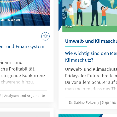
akenimages.com
kas
Umwelt- und Klimaschu
en- und Finanzsystem
Wie wichtig sind den M
Klimaschutz?
Finanz- und
e Profitabilität,
Umwelt- und Klimaschutz
 steigende Konkurrenz
Fridays for Future breite
schwerend hinzu.
Da vor allem Schüler auf 
009 ist das
man meinen, dass das Th
esilienter. Allerdings
Menschen wichtig ist. Un
63
Analysen und Argumente
sbedarf in puncto
unter anderem: Die Bede
Dr. Sabine Pokorny
5 ตุลาคม
nanzaufsicht. Unser
mit zunehmendem Alter. 
f die schwierige Lage
Umwelt- und Klimaschutz