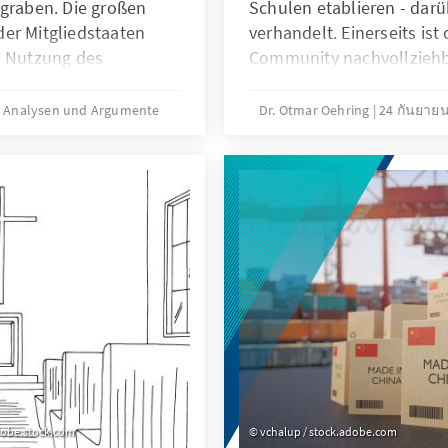
rgraben. Die großen
Schulen etablieren - darü
er Mitgliedstaaten
verhandelt. Einerseits is
e Nutzung des
Community nachvollziehba
erteilung des
Sprache und Kultur an de
 „Next Generation EU“-
wird. Andererseits ist fra
Analysen und Argumente
Dr. Otmar Oehring
24 กันยาย
doch noch einiger
türkischer Schulen in De
en & Argumente zeigt
ist. Unser Analysen & Arg
.
aktuelle Situation und di
dobe.stock.com
vchalup / stock.adobe.com