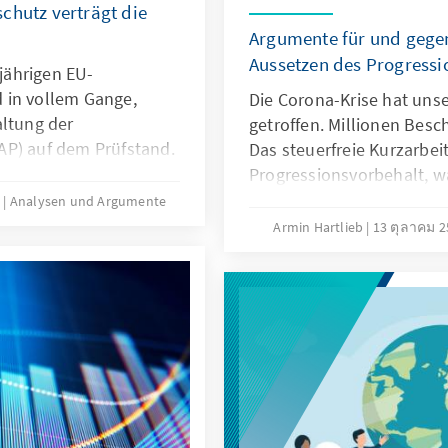
chutz verträgt die
Argumente für und gege
Aussetzen des Progressi
jährigen EU-
 in vollem Gange,
Die Corona-Krise hat unse
altung der
getroffen. Millionen Besch
AP) auf dem Prüfstand.
Das steuerfreie Kurzarbei
nerhalb des EU-
Progressionsvorbehalt, w
 den nächsten Wochen
und zu Steuernachzahlun
3
Analysen und Argumente
rd der Beginn der
überlegt die Politik, ihn
Armin Hartlieb
13 ตุลาคม 
eplant 2021, sondern
auszusetzen. Unser Analy
olgen. Unser Analysen &
Gründe für und gegen ei
ktlinien ein.
Aussetzen des Progressi
diese. Außerdem wird ein
beleuchtet.