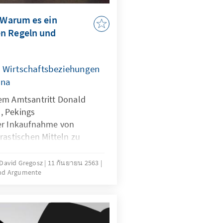
– Warum es ein
n Regeln und
r Wirtschaftsbeziehungen
ina
em Amtsantritt Donald
, Pekings
ter Inkaufnahme von
rastischen Mitteln zu
e in Kenntnis seiner
re Strategie wählen, die
, David Gregosz
11 กันยายน 2563
nd Argumente
eu, Robust und Kohärent
ll einen Debattenbeitrag zu
ischen Strategie leisten
, wie zukünftig mit China