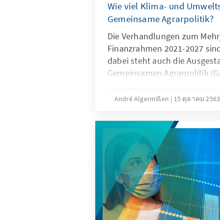
Wie viel Klima- und Umwelts
Gemeinsame Agrarpolitik?
Die Verhandlungen zum Mehr
Finanzrahmen 2021-2027 sind
dabei steht auch die Ausgest
Gemeinsamen Agrarpolitik (G
Bei diesem großen Posten in
Budgets ist eine Einigung in
André Algermißen
15 ตุลาคม 256
wahrscheinlich. Allerdings wi
reformierten GAP nicht wie g
voraussichtlich erst 2023 erf
Argumente geht auf die Konfli