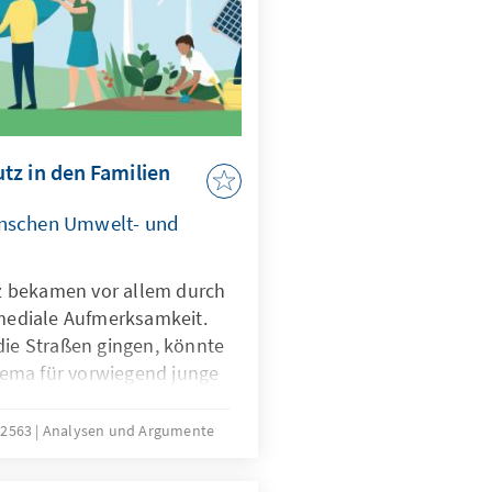
tz in den Familien
enschen Umwelt- und
 bekamen vor allem durch
 mediale Aufmerksamkeit.
die Straßen gingen, könnte
ema für vorwiegend junge
sere Untersuchung zeigt
utung des Themas steigt
 2563
Analysen und Argumente
Am wichtigsten sind
 den über 65-Jährigen.