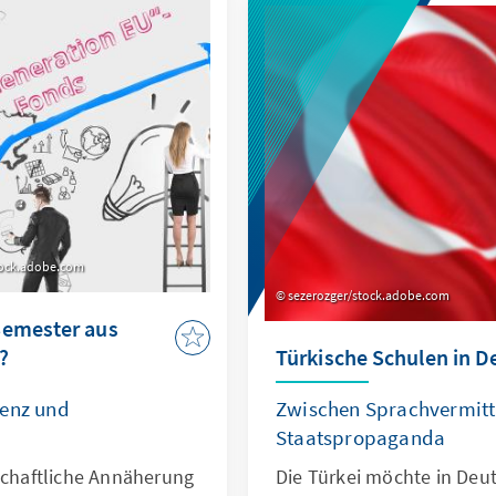
ehlungen auf, die
Weitere Ergebnisse finde
sollten.
Argumente & Analysen.
tock.adobe.com
sezerozger/stock.adobe.com
Semester aus
?
Türkische Schulen in D
genz und
Zwischen Sprachvermitt
Staatspropaganda
tschaftliche Annäherung
Die Türkei möchte in Deut