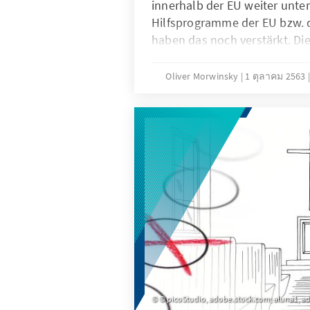
innerhalb der EU weiter unte
Hilfsprogramme der EU bzw. d
haben das noch verstärkt. Di
Europäischen Semesters zur V
Großteils der Mittel aus dem
Oliver Morwinsky
1 ตุลาคม 2563
Fonds ist sinnvoll, bedarf je
Präzisierungen. Unser Analys
auf, worauf es jetzt ankommt
© picoStudio, adobe.stock.com; aluna1, a