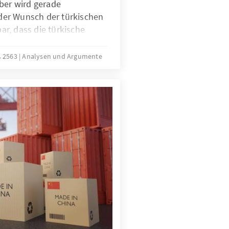
ber wird gerade
t der Wunsch der türkischen
r, dass die türkische
utschen Schulen vermittelt
glich, ob die Gründung
น 2563
Analysen und Argumente
utschland dafür notwendig
umente geht auf die
e Problematik näher ein.