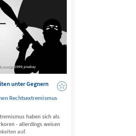
e.
k.com/jpa1999; pixabay
iten unter Gegnern
hen Rechtsextremismus
tremismus haben sich als
koren - allerdings weisen
keiten auf.