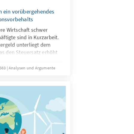
n ein vorübergehendes
onsvorbehalts
re Wirtschaft schwer
äftigte sind in Kurzarbeit.
tergeld unterliegt dem
as den Steuersatz erhöht
gen führen kann. Deshalb
 vorübergehend dieses Jahr
2563
Analysen und Argumente
sen & Argumente liefert
n vorübergehendes
onsvorbehalts und bewertet
 Reformvorschlag