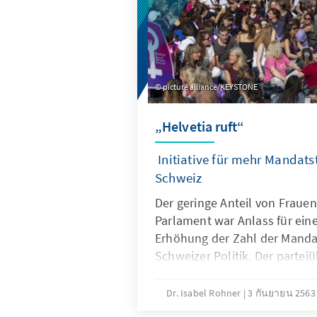
picture alliance/KEYSTONE
„Helvetia ruft“
Initiative für mehr Mandats
Schweiz
Der geringe Anteil von Fraue
Parlament war Anlass für eine
Erhöhung der Zahl der Mandat
Schweizer Politik. Der parteiü
„Helvetia ruft“ ist es gelung
32 Prozent auf 42 Prozent bei
Dr. Isabel Rohner
3 กันยายน 256
Parlamentswahl 2019 zu erhöhe