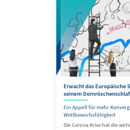
ein und zeigt Handlungsempf
unbedingt eingeleitet werden 
s_ant/stock.adobe.com, denisismagilov/s
Erwacht das Europäische 
seinem Dornröschenschlaf
Ein Appell für mehr Konver
Wettbewerbsfähigkeit
Die Corona-Krise hat die wir