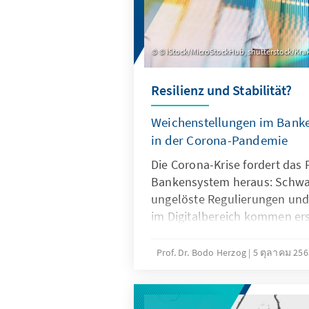
© iStock/MicroStockHub, shutterstock/Kr
Resilienz und Stabilität?
Weichenstellungen im Bank
in der Corona-Pandemie
Die Corona-Krise fordert das 
Bankensystem heraus: Schwach
ungelöste Regulierungen und
im Digitalbereich kommen er
Wegen der Finanzkrise 2008/2
Finanzsystem heute deutlich r
Prof. Dr. Bodo Herzog
5 ตุลาคม 25
besteht dringender Handlung
Eigenkapitalrücklagen und Fi
Analysen & Argumente geht au