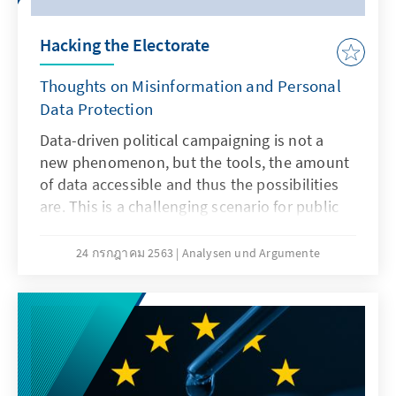
Hacking the Electorate
Thoughts on Misinformation and Personal
Data Protection
Data-driven political campaigning is not a
new phenomenon, but the tools, the amount
of data accessible and thus the possibilities
are. This is a challenging scenario for public
institutions because the combination of
misuse of personal data and misinformation
24 กรกฎาคม 2563
Analysen und Argumente
techniques becomes a real threat to
democracy. This paper gives examples of how
political campaigns can act accordingly to the
principles and main guidance of general data
protection regulations.