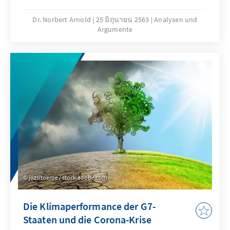
Berater derart als Politikberater fungiert und
sind auch öffentlich in Erscheinung getreten.
Dr. Norbert Arnold
25 มิถุนายน 2563
Analysen und
Argumente
Unser Analysen & Argumente fasst den
Umfang der Beratung zusammen und
betrachtet insbesondere die
Infektionsausbreitung und den
entsprechenden Schutzmaßnahmen genauer.
jozsitoeroe / stock.adobe.com
Die Klimaperformance der G7-
Staaten und die Corona-Krise