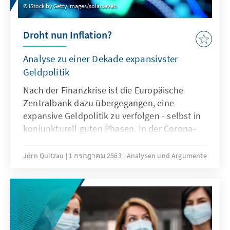
iStock by Getty images/solarseven
Droht nun Inflation?
Analyse zu einer Dekade expansivster
Geldpolitik
Nach der Finanzkrise ist die Europäische
Zentralbank dazu übergegangen, eine
expansive Geldpolitik zu verfolgen - selbst in
konjunkturell guten Phasen. In der Corona-
Krise sind die Programme der Notenbanken
sogar noch umfangreicher. Unser Analysen &
Jörn Quitzau
1 กรกฎาคม 2563
Analysen und Argumente
Argumente wirft einen Blick auf unsere
finanzpolitische Situation und geht der Frage
nach, ob wir nun eine Inflation erwarten
können.