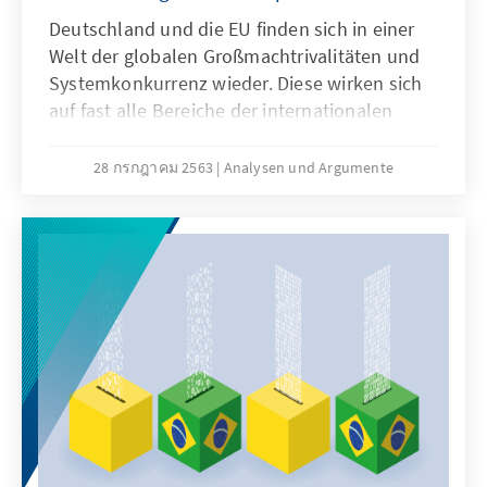
Deutschland und die EU finden sich in einer
Welt der globalen Großmachtrivalitäten und
Systemkonkurrenz wieder. Diese wirken sich
auf fast alle Bereiche der internationalen
Beziehungen aus, wie multilaterale
Zusammenarbeit, Welthandel,
28 กรกฎาคม 2563
Analysen und Argumente
Technologiepolitik und sicherheitspolitische
Konfliktlagen. Wie sollte sich Deutschland
positionieren? Der Arbeitskreis Junge
Außenpolitik gibt in diesem Analysen &
Argumente Handlungsempfehlungen für die
strategische Ausrichtung der deutschen
Außenpolitik.