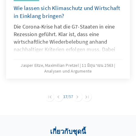
Wie lassen sich Klimaschutz und Wirtschaft
in Einklang bringen?
Die Corona-Krise hat die G7-Staaten in eine
Rezession geführt. Klar ist, dass eine
wirtschaftliche Wiederbelebung anhand
nachhaltiger Kriterien erfolgen muss. Dabei
geht es vor allem um die Frage, wie
wirtschaftliches Wachstum und Klimaschutz
Jasper Eitze, Maximilian Pretzel
11 มิถุนายน 2563
Analysen und Argumente
am besten vereinbar sind. Unser Analysen &
Argumente regt deshalb an, die Klima-
Performance der G7-Staaten verstärkt auf
Basis der CO2-Produktivität zu bewerten und
17
/57
dabei Industrieproduktion und
Stromerzeugung als zentrale Einflussgrößen
zu berücksichtigen.
เกี่ยวกับชุดนี้