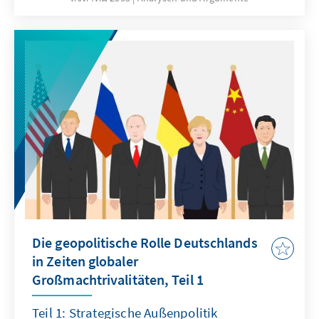
oder die Digitalisierung nennen. Deutschland
und die EU sind gefordert, kreative Antworten
zu finden. Der Arbeitskreis Junge
Außenpolitik gibt in diesem Analysen &
Argumente Handlungsempfehlungen für die
deutsche Wirtschafts- und Technologiepolitik.
Die geopolitische Rolle Deutschlands
in Zeiten globaler
Großmachtrivalitäten, Teil 1
Teil 1: Strategische Außenpolitik