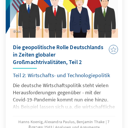
kas
Die geopolitische Rolle Deutschlands
in Zeiten globaler
Großmachtrivalitäten, Teil 2
Teil 2: Wirtschafts- und Technologiepolitik
Die deutsche Wirtschaftspolitik steht vielen
Herausforderungen gegenüber - mit der
Covid-19-Pandemie kommt nun eine hinzu.
Als Beispiel lassen sich u.a. die wirtschaftliche
Stagnation in Teilen der EU, der
Handelskonflikt zwischen den USA und China
Hanns Koenig, Alexandra Paulus, Benjamin Thake
7
สิงหาคม 2563
Analysen und Argumente