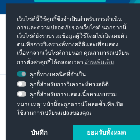
เว็บไซต์นี้ใช้คุกกี้ซึ่งจำเป็นสำหรับการดำเนิน
การและความปลอดภัยของเว็บไซต์ นอกจากนี้
พันธกิจของเรา
เว็บไซต์ยังรวบรวมข้อมูลผู้ใช้โดยไม่เปิดเผยตัว
ตนเพื่อการวิเคราะห์ทางสถิติและเพื่อแสดง
ติดต่อ
เนื้อหาจากเว็บไซต์ภายนอก คุณสามารถเปลี่ยน
การตั้งค่าคุกกี้ได้ตลอดเวลา
อ่านเพิ่มเติม
ข้อเสนออื่นๆ จากมูลนิธิ
คุกกี้ทางเทคนิคที่จำเป็น
ข้อมูลเว็บไซต์
การป้องกันข้อมูล
คุกกี้สำหรับการวิเคราะห์ทางสถิติ
เงื่อนไขการใช้งาน
คุกกี้สำหรับการแสดงเนื้อหาแบบรวม
Erklärung zur Barrierefreiheit
Barriere melden
หมายเหตุ: หน้านี้จะถูกดาวน์โหลดซ้ำเพื่อเปิด
แผนผังเว็บไซต์
ใช้งานการเปลี่ยนแปลงของคุณ
© Konrad-Adenauer-Stiftung e.V. 2026
บันทึก
ยอมรับทั้งหมด