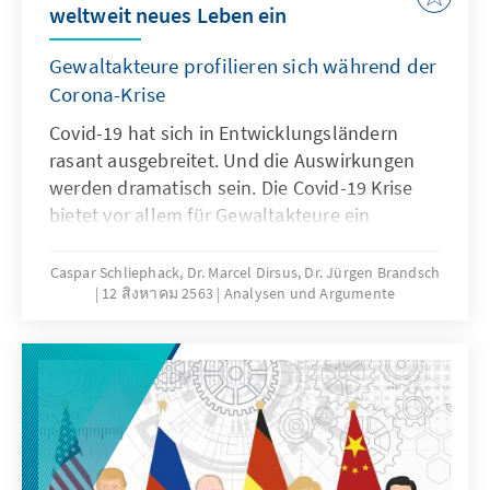
weltweit neues Leben ein
Gewaltakteure profilieren sich während der
Corona-Krise
Covid-19 hat sich in Entwicklungsländern
rasant ausgebreitet. Und die Auswirkungen
werden dramatisch sein. Die Covid-19 Krise
bietet vor allem für Gewaltakteure ein
erhebliches Rekrutierungspotential - und das
aus mehreren Gründen. Besonders dort wo
Caspar Schliephack, Dr. Marcel Dirsus, Dr. Jürgen Brandsch
12 สิงหาคม 2563
Analysen und Argumente
der Staat versagt, leisten Gewaltakteure
materielle und immaterielle Unterstützung
und steigern so ihren Einfluss auf die
Bevölkerung.