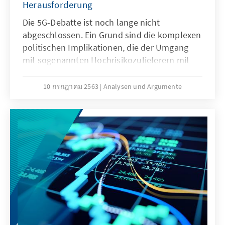
Herausforderung
Die 5G-Debatte ist noch lange nicht
abgeschlossen. Ein Grund sind die komplexen
politischen Implikationen, die der Umgang
mit sogenannten Hochrisikozulieferern mit
sich bringen. Mit hoher Wahrscheinlichkeit
wird diese Debatte ein Präzedenzfall für
10 กรกฎาคม 2563
Analysen und Argumente
zukünftige Entscheidungen über strategische
Technologien schaffen. Unser Analysen &
Argumente fasst die Debatte zusammen und
zeigt auf, welche Kriterien bei einer Lösung
unbedingt berücksichtigt werden müssen.