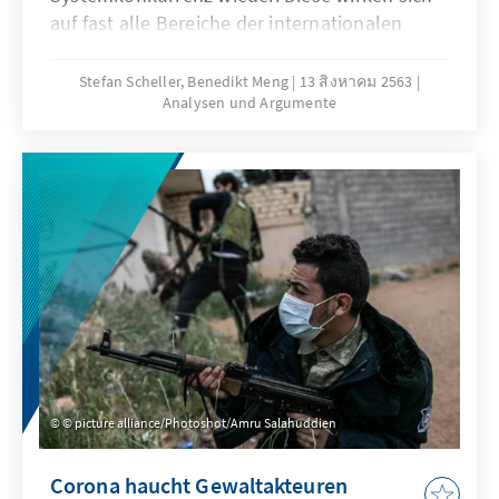
auf fast alle Bereiche der internationalen
Beziehungen aus, wie multilaterale
Zusammenarbeit, Welthandel,
Stefan Scheller, Benedikt Meng
13 สิงหาคม 2563
Analysen und Argumente
Technologiepolitik und sicherheitspolitische
Konfliktlagen. Wie sollte sich Deutschland
positionieren? Der Arbeitskreis Junge
Außenpolitik gibt in diesem Analysen &
Argumente Handlungsempfehlungen für die
Sicherheits- und Verteidigungspolitik.
© picture alliance/Photoshot/Amru Salahuddien
Corona haucht Gewaltakteuren