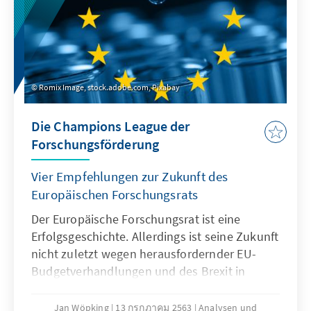
Romix Image, stock.adobe.com, Pixabay
Die Champions League der
Forschungsförderung
Vier Empfehlungen zur Zukunft des
Europäischen Forschungsrats
Der Europäische Forschungsrat ist eine
Erfolgsgeschichte. Allerdings ist seine Zukunft
nicht zuletzt wegen herausfordernder EU-
Budgetverhandlungen und des Brexit in
Gefahr.
Jan Wöpking
13 กรกฎาคม 2563
Analysen und