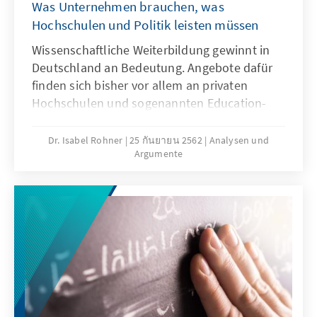
Was Unternehmen brauchen, was
Hochschulen und Politik leisten müssen
Wissenschaftliche Weiterbildung gewinnt in
Deutschland an Bedeutung. Angebote dafür
finden sich bisher vor allem an privaten
Hochschulen und sogenannten Education-
Start-ups. Auch die staatlichen Hochschulen
sind aufgefordert ihr Engagement in der
Dr. Isabel Rohner
25 กันยายน 2562
Analysen und
Argumente
wissenschaftlichen Weiterbildung
auszubauen.