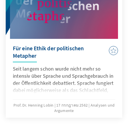
Für eine Ethik der politischen
Metapher
Seit langem schon wurde nicht mehr so
intensiv über Sprache und Sprachgebrauch in
der Öffentlichkeit debattiert. Sprache fungiert
dabei möglicherweise als das Schlachtfeld,
auf dem die gegenwärtigen
identitätspolitischen Kämpfe ausgetragen
Prof. Dr. Henning Lobin
17 กรกฎาคม 2562
Analysen und
Argumente
werden. In einer politischen
Auseinandersetzung kann eine Reflexion über
Sprache zu einer Verständigung beitragen.