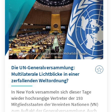
zentrale Rolle für die
Meinungsverschiedenheiten spielen. Es geht
um nicht weniger als die Frage, wie wir unsere
repräsentative Demokratie verstehen und
gestalten.
shutterstock/Drop of Light, Alexandros Michailidis (Flagge)
Die UN-Generalversammlung:
Multilaterale Lichtblicke in einer
zerfallenden Weltordnung?
In New York versammeln sich dieser Tage
wieder hochrangige Vertreter der 193
Mitgliedsstaaten der Vereinten Nationen (VN)
zum Auftakt der Generalversammlung. Auch