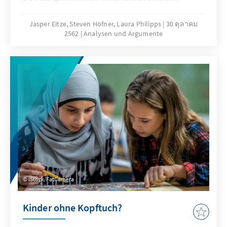
verbinden sich damit für die deutsche
Außenpolitik und welche
Jasper Eitze, Steven Höfner, Laura Philipps
30 ตุลาคม
2562
Analysen und Argumente
Handlungsempfehlungen lassen sich aus
daraus ableiten? Welche Konsequenzen
ergeben sich für die Herausforderungen in der
Ukraine? Welche Bedeutung hat das Projekt
für das transatlantische Verhältnis und die
Beziehungen zu Russland? Auf diese Fragen
gibt die Publikation Antworten.
iStock/FatCamera
Kinder ohne Kopftuch?