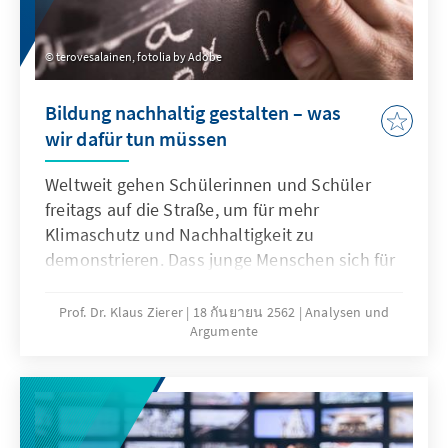
terovesalainen, fotolia by Adobe
Bildung nachhaltig gestalten – was
wir dafür tun müssen
Weltweit gehen Schülerinnen und Schüler
freitags auf die Straße, um für mehr
Klimaschutz und Nachhaltigkeit zu
demonstrieren. Dass junge Menschen sich für
Klimapolitik interessieren, müssen die
Schulen aufgreifen. Lehrpläne sind inhaltlich
Prof. Dr. Klaus Zierer
18 กันยายน 2562
Analysen und
Argumente
überfrachtet und teilweise unzeitgemäß. Um
gesamtgesellschaftliche Themen von der
Straße in die Schule zu holen, brauchen
Lerninhalte einen stärkeren
Lebensweltbezug.