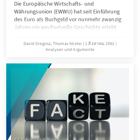
Die Europäische Wirtschafts- und
Währungsunion (EWWU) hat seit Einführung
des Euro als Buchgeld vor nunmehr zwanzig
Jahren ein wechselvolle Geschichte erlebt.
Für einen zukunftsfesten Euro bedarf es
zweierlei: 1. wettbewerbsfähige europäische
David Gregosz, Thomas Köster
1 สิงหาคม 2562
Analysen und Argumente
Volkswirtschaften mit soliden Staatsfinanzen
und der Fähigkeit, globalen
Herausforderungen politisch zu begegnen. 2.
Ein institutionelles Regelwerk, das eine
hinreichende Koordinierung nationaler
Wirtschafts- und Fiskalpolitiken ermöglicht,
das Haftungsprinzip durchsetzt und
Notfallwerkzeuge für ökonomische Krisen
bereithält.
© MicroStockHub/iStock