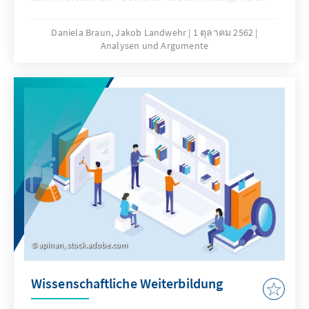
in diesem Jahr wird die Kritik am
Weltgremium wieder lautstark
Daniela Braun, Jakob Landwehr
1 ตุลาคม 2562
Analysen und Argumente
hervorgebracht: Zwar debattiere man in New
York sehr intensiv, aber an konkreten
Antworten auf die Fragen, wie globale
Herausforderungen bewältigt und Konflikte
befriedet werden können, mangele es. Als
nicht-ständiges Mitglied im Sicherheitsrat
2019/2020 hat sich Deutschland
vorgenommen, multilaterale Lösungen
voranzutreiben und die Vereinten Nationen zu
stärken. Das liegt im unmittelbaren Interesse
Deutschlands als Mittelmacht und Europas in
einer immer stärker von Großmachtrivalitäten
apinan, stock.adobe.com
dominierten Welt.
Wissenschaftliche Weiterbildung