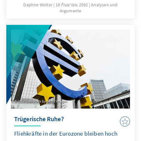
konstant an Akzeptanz, die Frage nach der
Daphne Wolter
16 กันยายน 2562
Analysen und
Argumente
Legitimation in der zukünftigen
Medienlandschaft wird zu Recht gestellt; eine
grundlegende Reform des öffentlich-
rechtlichen Rundfunks ist existenziell für
seinen weiteren Fortbestand. Das vorliegende
Papier liefert einen kompakten Überblick zur
Historie und zum Status quo und gibt
Anregungen für ein „öffentlich-rechtliches
Update“ zur Anpassung an das digitale
Zeitalter.
littleclie/iStock by Getty Images
Trügerische Ruhe?
Fliehkräfte in der Eurozone bleiben hoch