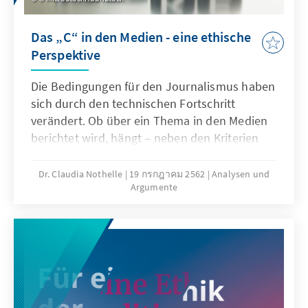
Das „C“ in den Medien - eine ethische
Perspektive
Die Bedingungen für den Journalismus haben
sich durch den technischen Fortschritt
verändert. Ob über ein Thema in den Medien
berichtet wird, hängt – neben den Kriterien
Neuigkeit und Relevanz –zunehmend von
weiteren entscheidenden Faktoren ab: die
Dr. Claudia Nothelle
19 กรกฎาคม 2562
Analysen und
Argumente
Existenz von Bildern, die Möglichkeit der
Personalisierung und die Erregung von
Emotionen.