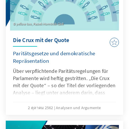
yellow too, Pasiek Horntrich GbR
Die Crux mit der Quote
Paritätsgesetze und demokratische
Repräsentation
Über verpflichtende Paritätsregelungen für
Parlamente wird heftig gestritten. „Die Crux
mit der Quote“ – so der Titel der vorliegenden
Analyse – liegt unter anderem darin, dass
diametral unterschiedliche Auffassungen
dazu vertreten werden, was das Grundgesetz
2 ตุลาคม 2562
Analysen und Argumente
vorgibt. Die Staatsrechtlerin Friederike Wapler
legt dar, dass unterschiedliche Vorstellungen
von demokratischer Repräsentation eine