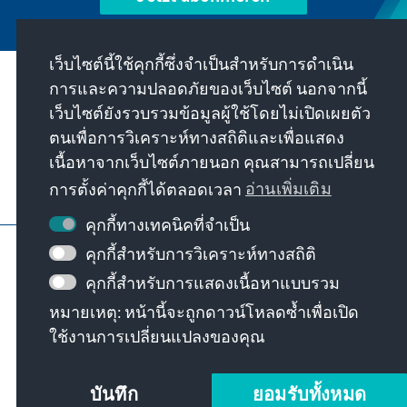
เว็บไซต์นี้ใช้คุกกี้ซึ่งจำเป็นสำหรับการดำเนิน
การและความปลอดภัยของเว็บไซต์ นอกจากนี้
พันธกิจของเรา
เว็บไซต์ยังรวบรวมข้อมูลผู้ใช้โดยไม่เปิดเผยตัว
ตนเพื่อการวิเคราะห์ทางสถิติและเพื่อแสดง
ติดต่อ
เนื้อหาจากเว็บไซต์ภายนอก คุณสามารถเปลี่ยน
การตั้งค่าคุกกี้ได้ตลอดเวลา
อ่านเพิ่มเติม
ข้อเสนออื่นๆ จากมูลนิธิ
คุกกี้ทางเทคนิคที่จำเป็น
ข้อมูลเว็บไซต์
การป้องกันข้อมูล
คุกกี้สำหรับการวิเคราะห์ทางสถิติ
เงื่อนไขการใช้งาน
คุกกี้สำหรับการแสดงเนื้อหาแบบรวม
Erklärung zur Barrierefreiheit
Barriere melden
หมายเหตุ: หน้านี้จะถูกดาวน์โหลดซ้ำเพื่อเปิด
แผนผังเว็บไซต์
ใช้งานการเปลี่ยนแปลงของคุณ
© Konrad-Adenauer-Stiftung e.V. 2026
บันทึก
ยอมรับทั้งหมด