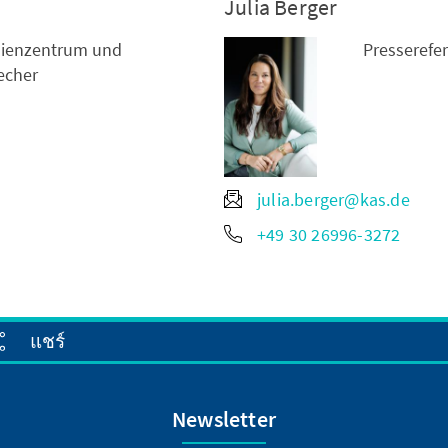
Julia Berger
dienzentrum und
Presserefe
echer
julia.berger@kas.de
+49 30 26996-3272
แชร์
Newsletter