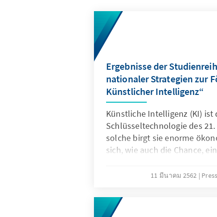
Ergebnisse der Studienreih
nationaler Strategien zur 
Künstlicher Intelligenz“
Künstliche Intelligenz (KI) ist 
Schlüsseltechnologie des 21.
solche birgt sie enorme ökon
sich, wie auch die Chance, ei
gesellschaftlicher Herausfor
diese Potenziale zu nutzen un
11 มีนาคม 2562
Pres
Wettbewerbsfähigkeit Deutsc
zu verbessern, hat die Bunde
Jahres die „Strategie Künstlic