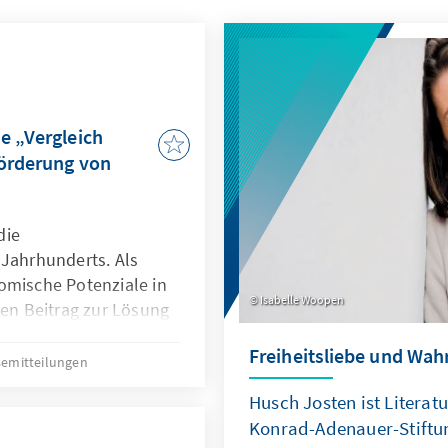
e „Vergleich
Förderung von
die
 Jahrhunderts. Als
omische Potenziale in
Isabelle Woopen
nen Beitrag zur Lösung
derungen zu leisten. Um
Freiheitsliebe und Wah
d die internationale
semitteilungen
hlands als KI-Standort
Husch Josten ist Literat
sregierung Ende letzten
Konrad-Adenauer-Stiftun
he Intelligenz“