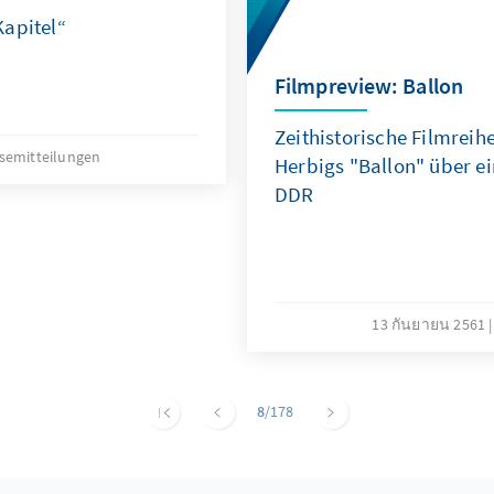
Kapitel“
Filmpreview: Ballon
Zeithistorische Filmreihe
semitteilungen
Herbigs "Ballon" über ei
DDR
13 กันยายน 2561
8
/178