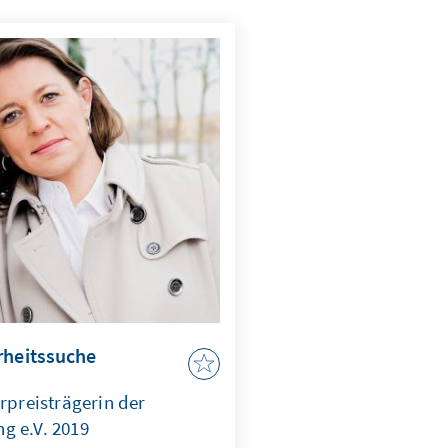
rheitssuche
urpreisträgerin der
g e.V. 2019