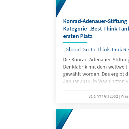
verfasst.
Konrad-Adenauer-Stiftung b
Kategorie „Best Think Ta
ersten Platz
„Global Go To Think Tank Re
Die Konrad-Adenauer-Stiftung
Denkfabrik mit dem weltweit
gewählt worden. Das ergibt d
Januar 2019, in Washington v
To Think Tank Report 2018" d
Societies Program (TTCSP) der
31 มกราคม 2562
Pres
Pennsylvania.