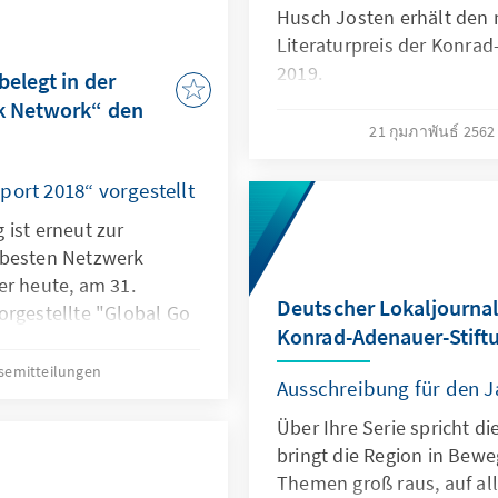
Husch Josten erhält den m
Literaturpreis der Konrad
2019.
elegt in der
nk Network“ den
21 กุมภาพันธ์ 256
port 2018“ vorgestellt
 ist erneut zur
 besten Netzwerk
er heute, am 31.
Deutscher Lokaljournal
orgestellte "Global Go
Konrad-Adenauer-Stift
es Think Tank and Civil
 University of
semitteilungen
Ausschreibung für den 
Über Ihre Serie spricht di
bringt die Region in Bewe
Themen groß raus, auf al