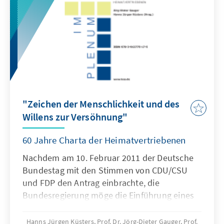
"Zeichen der Menschlichkeit und des
Willens zur Versöhnung"
60 Jahre Charta der Heimatvertriebenen
Nachdem am 10. Februar 2011 der Deutsche
Bundestag mit den Stimmen von CDU/CSU
und FDP den Antrag einbrachte, die
Bundesregierung möge die Einführung eines
Gedenktages am 5. August prüfen, brach
erneut nicht nur ein historischer, sondern
Hanns Jürgen Küsters, Prof. Dr. Jörg-Dieter Gauger, Prof.