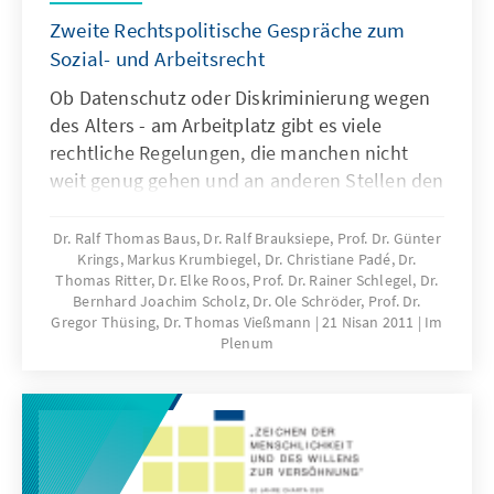
Zweite Rechtspolitische Gespräche zum
Sozial- und Arbeitsrecht
Ob Datenschutz oder Diskriminierung wegen
des Alters - am Arbeitplatz gibt es viele
rechtliche Regelungen, die manchen nicht
weit genug gehen und an anderen Stellen den
Arbeitnehmer zu wenig schützen. Welche
Probleme es gibt und wie darauf reagiert
Dr. Ralf Thomas Baus, Dr. Ralf Brauksiepe, Prof. Dr. Günter
Krings, Markus Krumbiegel, Dr. Christiane Padé, Dr.
werden kann, diskutierten Politiker und
Thomas Ritter, Dr. Elke Roos, Prof. Dr. Rainer Schlegel, Dr.
Juristen im Rahmen der zweiten
Bernhard Joachim Scholz, Dr. Ole Schröder, Prof. Dr.
Rechtspolitischen Gespräche mit dem
Gregor Thüsing, Dr. Thomas Vießmann
21 Nisan 2011
Im
Schwerpunkt Sozial- und Arbeitsrecht.
Plenum
Dokumentation der Veranstaltung.