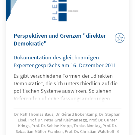
Perspektiven und Grenzen "direkter
Demokratie"
Dokumentation des gleichnamigen
Expertengesprächs am 16. Dezember 2011
Es gibt verschiedene Formen der „direkten
Demokratie“, die sich unterschiedlich auf die
politischen Systeme auswirken. So ziehen
Referenden über Verfassungsänderungen
andere Folgen nach sich als die sogenannte
Volksgesetzgebung. In Deutschland sind bei
Dr. Ralf Thomas Baus, Dr. Gérard Bökenkamp, Dr. Stephan
Eisel, Prof. Dr. Peter Graf Kielmansegg, Prof. Dr. Günter
der Beurteilung direktdemokratischer
Krings, Prof. Dr. Sabine Kropp, Tobias Montag, Prof. Dr.
Verfahren zudem die besondere Einbindung in
Sebastian Müller-Franken, Prof. Dr. Christian Waldhoff
6