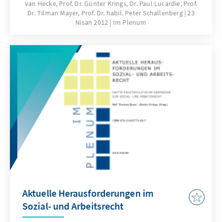
van Hecke, Prof. Dr. Günter Krings, Dr. Paul Lucardie, Prof.
angesichts der anhaltenden Säkularisierung,
Dr. Tilman Mayer, Prof. Dr. habil. Peter Schallenberg
23
der Interessen- und Lebensstilpluralisierung
Nisan 2012
Im Plenum
und wachsender Konkurrenz durch kleinere
Parteien zum einen und abnehmendem
Vertrauen in die Problemerkennungs- und
Problemlösungsfähigkeit der etablierten
Parteien zum anderen, überhaupt realistische
Aussichten? Dieseund weitere Fragen standen
im Mittelpunkt einer Tagung, die die Konrad-
Adenauer-Stiftung im Herbst 2011 in
Mönchengladbach durchführte.
Aktuelle Herausforderungen im
Sozial- und Arbeitsrecht