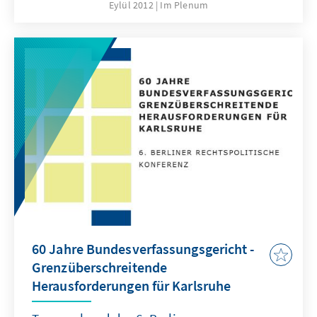
den Verbundföderalismus und die
Eylül 2012
Im Plenum
Finanzvorbehalte zu beachten. Grenzen setzt
der „direkten Demokratie“ auch der
Grundrechtsschutz. „Direkte Demokratie“ hat
Potential für mehr Bürgerbeteiligung. Ihre
Stilisierung zur alleinigen Lösung
gesellschaftlicher und institutioneller
Herausforderung ist jedoch eine
Versprechung, die sie letztlich nicht erfüllen
kann.
60 Jahre Bundesverfassungsgericht -
Grenzüberschreitende
Herausforderungen für Karlsruhe