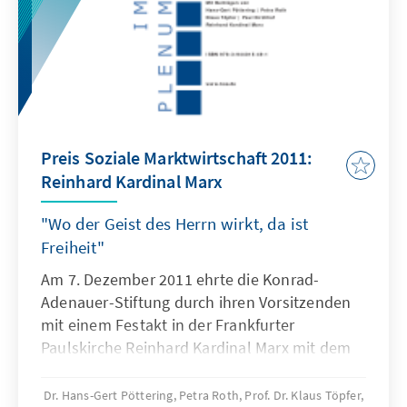
Preis Soziale Marktwirtschaft 2011:
Reinhard Kardinal Marx
"Wo der Geist des Herrn wirkt, da ist
Freiheit"
Am 7. Dezember 2011 ehrte die Konrad-
Adenauer-Stiftung durch ihren Vorsitzenden
mit einem Festakt in der Frankfurter
Paulskirche Reinhard Kardinal Marx mit dem
Preis Soziale Marktwirtschaft. Nach der
Begrüßung durch den Vorsitzenden der
Dr. Hans-Gert Pöttering, Petra Roth, Prof. Dr. Klaus Töpfer,