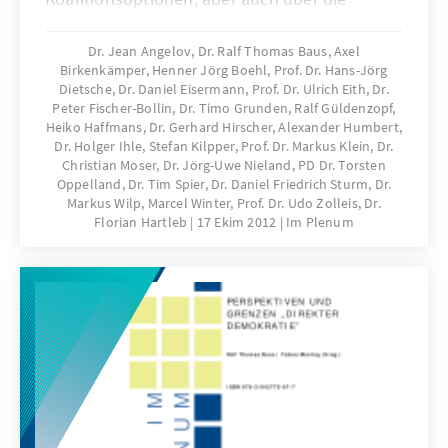
Stabilität des politischen Systems geführt.
Auflösung sozialer Milieus, nachlassende
Dr. Jean Angelov, Dr. Ralf Thomas Baus, Axel
Birkenkämper, Henner Jörg Boehl, Prof. Dr. Hans-Jörg
Parteibindungen, rückläufige
Dietsche, Dr. Daniel Eisermann, Prof. Dr. Ulrich Eith, Dr.
Stammwählermilieus, volatiles Wahlverhalten
Peter Fischer-Bollin, Dr. Timo Grunden, Ralf Güldenzopf,
sowie mangelnde Mobilisierungs- und
Heiko Haffmans, Dr. Gerhard Hirscher, Alexander Humbert,
Integrationskraft der Volksparteien sind die
Dr. Holger Ihle, Stefan Kilpper, Prof. Dr. Markus Klein, Dr.
Christian Moser, Dr. Jörg-Uwe Nieland, PD Dr. Torsten
Indikatoren des Wandels. Die Analyse der
Oppelland, Dr. Tim Spier, Dr. Daniel Friedrich Sturm, Dr.
gegenwärtigen Situation der Volksparteien
Markus Wilp, Marcel Winter, Prof. Dr. Udo Zolleis, Dr.
macht deutlich, dass sie keineswegs am Ende
Florian Hartleb
17 Ekim 2012
Im Plenum
sind. Ihre gesellschaftliche Verankerung hat
zwar nachgelassen, sie sind jedoch
handlungsfähig und haben die besten
Voraussetzungen, um ihr Schicksal nicht
interessierten Kommentatoren zu überlassen,
sondern selbst in die Hand zu nehmen.