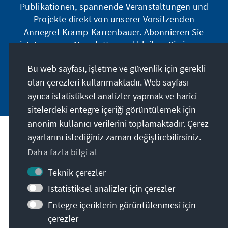
Publikationen, spannende Veranstaltungen und
Projekte direkt von unserer Vorsitzenden
Annegret Kramp-Karrenbauer. Abonnieren Sie
jetzt unseren Newsletter und bleiben Sie immer
auf dem Laufenden.
Bu web sayfası, işletme ve güvenlik için gerekli
olan çerezleri kullanmaktadır. Web sayfası
Jetzt abonnieren
ayrıca istatistiksel analizler yapmak ve harici
sitelerdeki entegre içeriği görüntülemek için
anonim kullanıcı verilerini toplamaktadır. Çerez
ayarlarını istediğiniz zaman değiştirebilirsiniz.
Misyonumuz
Daha fazla bilgi al
İletişim
Teknik çerezler
Istatistiksel analizler için çerezler
Derneğin diğer teklifleri
Entegre içeriklerin görüntülenmesi için
çerezler
Künye
Gizlilik
Kullanım şartları