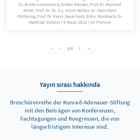
Dr. Kristina Kaiserová, Volker Kauder, Prof. Dr. Manfred
auch ein politischer Streit um die
Kittel, Prof. Dr. Dr. h.c. Horst Möller, Dr. Hans-Gert
angemessene Würdigung der Charta der
Pöttering, Prof. Dr. Karol Sauerland, Erika Steinbach, Dr.
Heimatvertriebenen aus. Schon im Juli 2010
Matthias Stickler
6 Nisan 2011
Im Plenum
hatte die Konrad-Adenauer-Stiftung die
Wiederkehr des 60. Jahrestages der
Unterzeichnung zum Anlass genommen,
1
/6
Flucht und Vertreibung, Integration und
Aussöhnung im Rückblick aus politischer und
wissenschaftlich zeithistorischer Perspektive
einzuordnen. Die Vortragsveranstaltung, die
Yayın sırası hakkında
im vorliegenden Band dokumentiert wird,
diente dazu, einen Beitrag zu immer wieder
aufbrechenden geschichtspolitischen
Broschürenreihe der Konrad-Adenauer-Stiftung
Diskussionen zu leisten.
mit den Beiträgen von Konferenzen,
Fachtagungen und Kongressen, die von
längerfristigem Interesse sind.