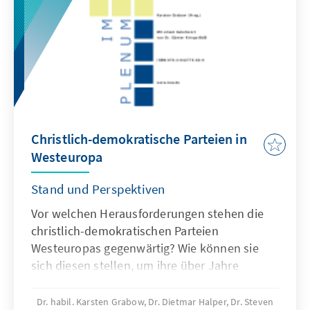
Christlich-demokratische Parteien in
Westeuropa
Stand und Perspektiven
Vor welchen Herausforderungen stehen die
christlich-demokratischen Parteien
Westeuropas gegenwärtig? Wie können sie
sich diesen stellen, um ihre über Jahre
ausgeübte Führungsrolle zu behalten oder
wiederzugewinnen? Bestehen dafür,
Dr. habil. Karsten Grabow, Dr. Dietmar Halper, Dr. Steven