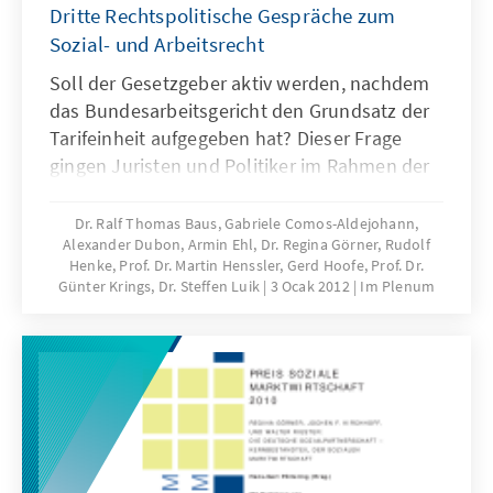
Dritte Rechtspolitische Gespräche zum
Sozial- und Arbeitsrecht
Soll der Gesetzgeber aktiv werden, nachdem
das Bundesarbeitsgericht den Grundsatz der
Tarifeinheit aufgegeben hat? Dieser Frage
gingen Juristen und Politiker im Rahmen der
3. Rechtspolitischen Gespräche zum Sozial-
und Arbeitsrecht nach. Diskutiert wurde
Dr. Ralf Thomas Baus, Gabriele Comos-Aldejohann,
Alexander Dubon, Armin Ehl, Dr. Regina Görner, Rudolf
ferner der Einfluss des Europäischen Rechts
Henke, Prof. Dr. Martin Henssler, Gerd Hoofe, Prof. Dr.
auf die nationale Rechtsprechung sowie die
Günter Krings, Dr. Steffen Luik
3 Ocak 2012
Im Plenum
Einführung der Satzungslösung zur
Ermittlung der Angemessenheit der Bedarfe
für Unterkunft und Heizung von Personen, die
Arbeitslosengeld II beziehen sowie die
Einführung des "Pflege-TÜV". Der Band
dokumentiert die Veranstaltung - Printversion
Ende Januar 2012 verfügbar!