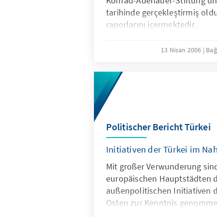
Konrad-Adenauer-Stiftung'un
tarihinde gerçekleştirmiş ol
raporlarını içermektedir.
13 Nisan 2006
Bağ
Politischer Bericht Türkei
Initiativen der Türkei im Na
Mit großer Verwunderung sind
europäischen Hauptstädten d
außenpolitischen Initiativen 
Osten zur Kenntnis genomm
der so aufgewirbelte Staub si