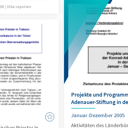
usforderung der
006
Ülke raporları
er Region des Nahen
s wachsenden
Projekte und Programm
Adenauer-Stiftung in de
Januar-Dezember 2005
Aktivitäten des Länderbü
ischen Priester in