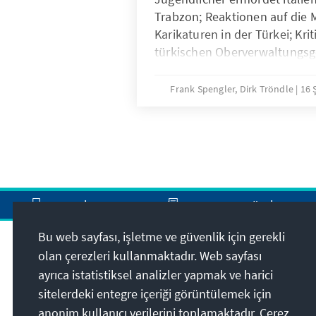
Trabzon; Reaktionen auf di
Karikaturen in der Türkei; Kri
türkischen Oberverwaltungsg
Frank Spengler, Dirk Tröndle
16 
Yazdır
E-Posta gönder
Bu web sayfası, işletme ve güvenlik için gerekli
olan çerezleri kullanmaktadır. Web sayfası
Adres
ayrıca istatistiksel analizler yapmak ve harici
sitelerdeki entegre içeriği görüntülemek için
Konrad-Adenauer-Stiftung
anonim kullanıcı verilerini toplamaktadır. Çerez
Türkiye Temsilciliği