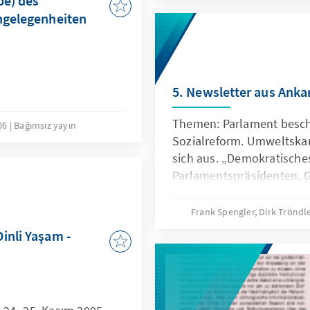
be) des
Angelegenheiten
5. Newsletter aus Anka
Themen: Parlament besch
006
Bağımsız yayın
Sozialreform. Umweltskan
sich aus. „Demokratische
Parlamentspräsidenten. G
Anti-Terrorgesetzes. Info-
Frank Spengler, Dirk Tröndl
inli Yaşam -