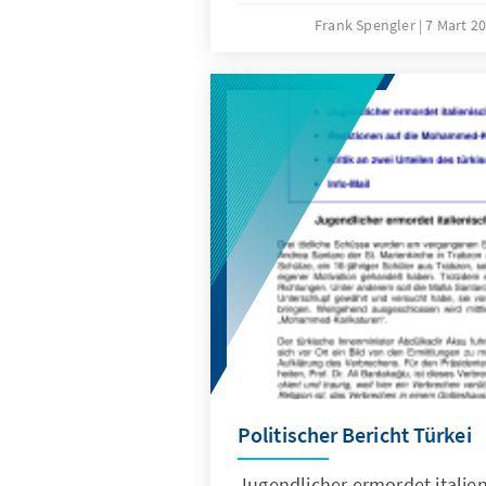
Blick frei auf eine neue Hera
Frank Spengler
7 Mart 2
türkischen Außenpolitik in d
Ostens: Die Eindämmung de
iranischen Einflusses.
Politischer Bericht Türkei
Jugendlicher ermordet italien