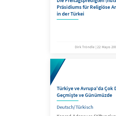
Die Freitagspredigten (hut
Präsidiums für Religiöse 
in der Türkei
Dirk Tröndle
22 Mayıs 2
Türkiye ve Avrupa'da Çok D
Geçmişte ve Günümüzde
Deutsch/Türkisch