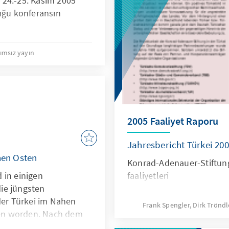
 24.-25. Kasım 2005
duğu konferansın
ımsız yayın
2005 Faaliyet Raporu
Jahresbericht Türkei 20
hen Osten
Konrad-Adenauer-Stiftung 
 in einigen
faaliyetleri
ie jüngsten
der Türkei im Nahen
Frank Spengler, Dirk Trönd
en worden. Nach dem
ch gesetzt hat, wird der