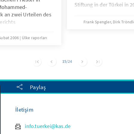
Stiftung in der Türkei in 
e Mohammed-
tik an zwei Urteilen des
erichts
Frank Spengler, Dirk Trönd
Şubat 2006
Ülke raporları
15
/24
Paylaş
İletişim
info.tuerkei@kas.de