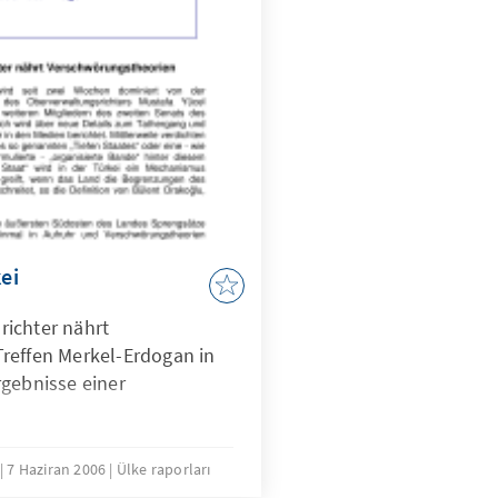
kei
ichter nährt
reffen Merkel-Erdogan in
rgebnisse einer
r
7 Haziran 2006
Ülke raporları