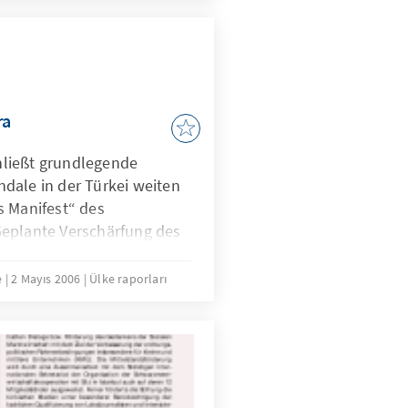
ra
ließt grundlegende
dale in der Türkei weiten
s Manifest“ des
eplante Verschärfung des
Mail.
e
2 Mayıs 2006
Ülke raporları