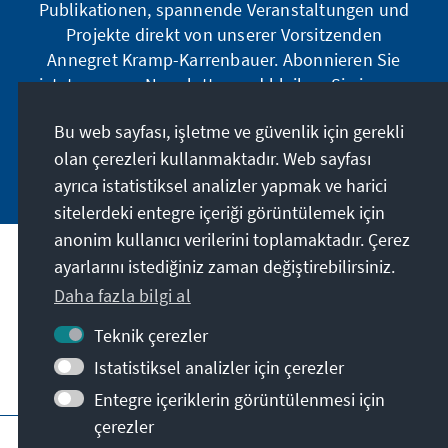
Publikationen, spannende Veranstaltungen und
Projekte direkt von unserer Vorsitzenden
Annegret Kramp-Karrenbauer. Abonnieren Sie
jetzt unseren Newsletter und bleiben Sie immer
auf dem Laufenden.
Bu web sayfası, işletme ve güvenlik için gerekli
olan çerezleri kullanmaktadır. Web sayfası
Jetzt abonnieren
ayrıca istatistiksel analizler yapmak ve harici
sitelerdeki entegre içeriği görüntülemek için
anonim kullanıcı verilerini toplamaktadır. Çerez
ayarlarını istediğiniz zaman değiştirebilirsiniz.
Misyonumuz
Daha fazla bilgi al
İletişim
Teknik çerezler
Istatistiksel analizler için çerezler
Derneğin diğer teklifleri
Entegre içeriklerin görüntülenmesi için
çerezler
Künye
Gizlilik
Kullanım şartları