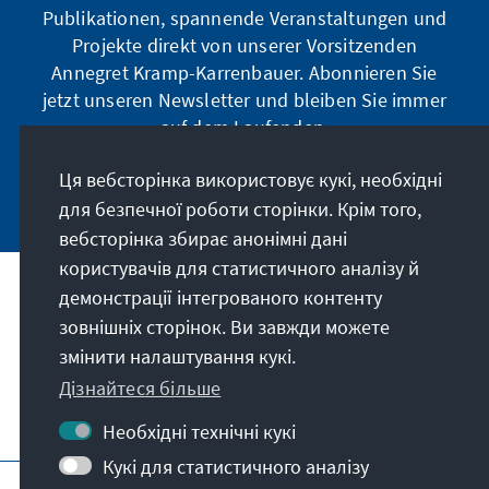
Publikationen, spannende Veranstaltungen und
Projekte direkt von unserer Vorsitzenden
Annegret Kramp-Karrenbauer. Abonnieren Sie
jetzt unseren Newsletter und bleiben Sie immer
auf dem Laufenden.
Ця вебсторінка використовує кукі, необхідні
Jetzt abonnieren
для безпечної роботи сторінки. Крім того,
вебсторінка збирає анонімні дані
користувачів для статистичного аналізу й
демонстрації інтегрованого контенту
Наше покликання
зовнішніх сторінок. Ви завжди можете
змінити налаштування кукі.
Контакт
Дізнайтеся більше
Подальші пропозиції від фонду
Необхідні технічні кукі
Кукі для статистичного аналізу
Вихідні дані
Захист даних