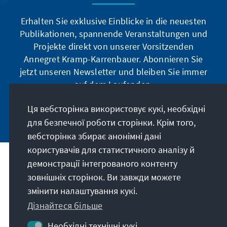
Erhalten Sie exklusive Einblicke in die neuesten
Publikationen, spannende Veranstaltungen und
Projekte direkt von unserer Vorsitzenden
Annegret Kramp-Karrenbauer. Abonnieren Sie
jetzt unseren Newsletter und bleiben Sie immer
auf dem Laufenden.
Ця вебсторінка використовує кукі, необхідні
Jetzt abonnieren
для безпечної роботи сторінки. Крім того,
вебсторінка збирає анонімні дані
користувачів для статистичного аналізу й
демонстрації інтегрованого контенту
Наше покликання
зовнішніх сторінок. Ви завжди можете
змінити налаштування кукі.
Контакт
Дізнайтеся більше
Подальші пропозиції від фонду
Необхідні технічні кукі