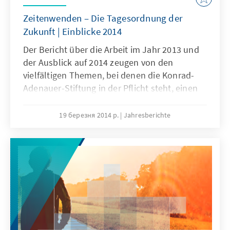
Zeitenwenden – Die Tagesordnung der
Zukunft | Einblicke 2014
Der Bericht über die Arbeit im Jahr 2013 und
der Ausblick auf 2014 zeugen von den
vielfältigen Themen, bei denen die Konrad-
Adenauer-Stiftung in der Pflicht steht, einen
Beitrag zur Lösung von Problemen zu leisten
sowie zum besseren Verständnis und zur
19 березня 2014 р.
Jahresberichte
Akzeptanz von Veränderungen beizutragen.
Hierzu zählen die Digitalisierung, Demografie
und Migration. Darüber hinaus thematisieren
wir auch die langfristigen Kontinuitäten und
stellen unser Jahresmotiv „Zeitenwenden -
Die Tagesordnung der Zukunft“ vor, das
unsere Arbeit im Jahr 2014 maßgeblich lenkt.