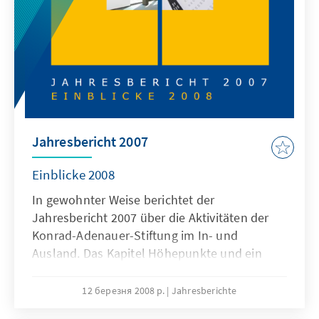
Mitarbeitern der Stiftung, die das inhaltliche,
wissenschaftliche und politische
Kompetenzprofil der KAS deutlich machen.
Jahresbericht 2007
Einblicke 2008
In gewohnter Weise berichtet der
Jahresbericht 2007 über die Aktivitäten der
Konrad-Adenauer-Stiftung im In- und
Ausland. Das Kapitel Höhepunkte und ein
umfangreicher Anhang mit Bilanzen, Namen
und Fakten sowie den Neuerscheinungen
12 березня 2008 р.
Jahresberichte
informieren umfassend über Wissenswertes