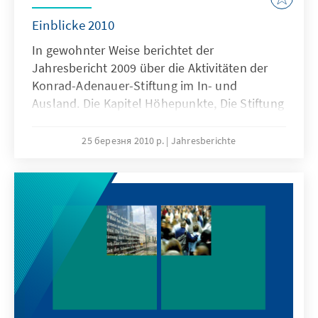
Einblicke 2010
In gewohnter Weise berichtet der
Jahresbericht 2009 über die Aktivitäten der
Konrad-Adenauer-Stiftung im In- und
Ausland. Die Kapitel Höhepunkte, Die Stiftung
und ein umfangreicher Anhang mit Bilanzen,
Namen und Fakten sowie den
25 березня 2010 р.
Jahresberichte
Neuerscheinungen informieren umfassend
über Wissenswertes und Interessantes aus
der Stiftung. Der Jahresbericht wird ergänzt
durch die Kapitel „Einblicke 2010“ mit
Beiträgen von Mitarbeiterinnen und
Mitarbeitern der Stiftung, die das inhaltliche,
wissenschaftliche und politische
Kompetenzprofil der KAS deutlich machen.