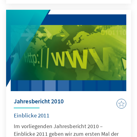
Englisch) ist enger als bisher mit dem
Internetangebot verzahnt. Erstmals werden
die detaillierten Arbeitsberichte der einzelnen
Stiftungsabteilungen nur online
veröffentlicht. Dafür steht in der gedruckten
Ausgabe mehr Raum zur Verfügung für die
„Einblicke 2012“ in unsere
Schwerpunktthemen, unsere inhaltliche
Kompetenz und unsere langfristigen Projekte.
Jahresbericht 2010
Einblicke 2011
Im vorliegenden Jahresbericht 2010 –
Einblicke 2011 geben wir zum ersten Mal der