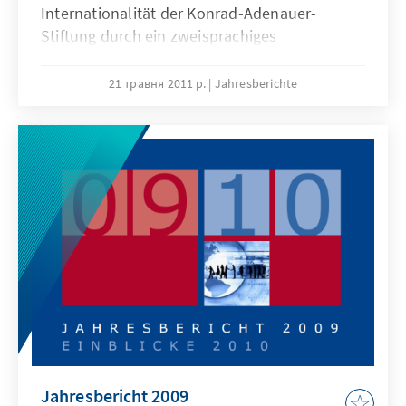
Internationalität der Konrad-Adenauer-
Stiftung durch ein zweisprachiges
Textangebot (Deutsch und Englisch) Ausdruck
geben. Zugleich machen wir damit auch
21 травня 2011 р.
Jahresberichte
deutlich, dass die Internationalisierung der
Stiftungsarbeit zu einer wichtigen Leitlinie
geworden ist. Gemeint ist nicht eine
Verlagerung unserer inhaltlichen
Schwerpunkte auf globale Zusammenhänge,
sondern eine zunehmende und für unsere
Aktivitäten fruchtbar zu machende
Interdependenz von nationalen und
internationalen Themen.
Jahresbericht 2009