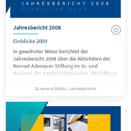
Jahresbericht 2008
Einblicke 2009
In gewohnter Weise berichtet der
Jahresbericht 2008 über die Aktivitäten der
Konrad-Adenauer-Stiftung im In- und
Ausland. Die Kapitel Höhepunkte, Die Stiftung
und ein umfangreicher Anhang mit Bilanzen,
Namen und Fakten sowie den
23 лютого 2009 р.
Jahresberichte
Neuerscheinungen informieren umfassend
über Wissenswertes und Interessantes aus
der Stiftung. Der Jahresbericht wird ergänzt
durch die Kapitel „Einblicke 2008/2009“ mit
Beiträgen von Mitarbeiterinnen und