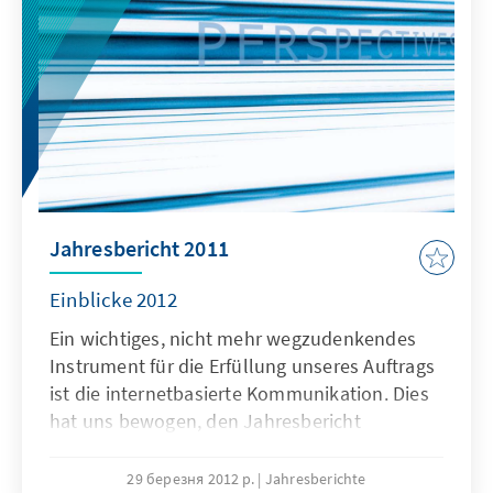
langfristigen Kontinuitäten und stellen unser
Jahresmotiv „Perspektiven der Jugend“ vor,
das unsere Arbeit im Jahr 2013 maßgeblich
lenkt.
Jahresbericht 2011
Einblicke 2012
Ein wichtiges, nicht mehr wegzudenkendes
Instrument für die Erfüllung unseres Auftrags
ist die internetbasierte Kommunikation. Dies
hat uns bewogen, den Jahresbericht
konzeptionell weiterzuentwickeln. Die
zweisprachige Ausgabe (Deutsch und
29 березня 2012 р.
Jahresberichte