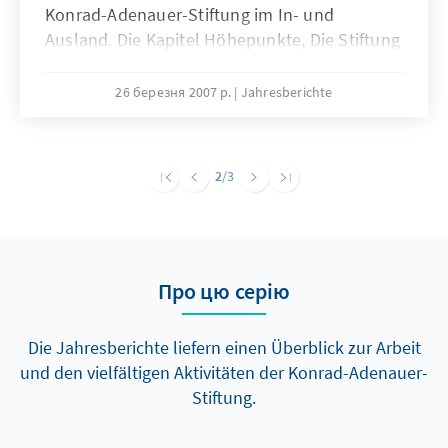
Konrad-Adenauer-Stiftung im In- und
Ausland. Die Kapitel Höhepunkte, Die Stiftung
und ein umfangreicher Anhang mit Bilanzen,
Namen und Fakten sowie den
26 березня 2007 р.
Jahresberichte
Neuerscheinungen informieren umfassend
über Wissenswertes und Interessantes aus
der Stiftung. Der Jahresbericht wird ergänzt
2
/3
durch die Kapitel „Einblicke 2006/2007“ mit
Beiträgen von Mitarbeiterinnen und
Mitarbeitern der Stiftung, die das inhaltliche,
wissenschaftliche und politische
Про цю серію
Kompetenzprofil der KAS deutlich machen.
Die Jahresberichte liefern einen Überblick zur Arbeit
und den vielfältigen Aktivitäten der Konrad-Adenauer-
Stiftung.