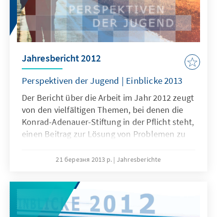
Jahresbericht 2012
Perspektiven der Jugend | Einblicke 2013
Der Bericht über die Arbeit im Jahr 2012 zeugt
von den vielfältigen Themen, bei denen die
Konrad-Adenauer-Stiftung in der Pflicht steht,
einen Beitrag zur Lösung von Problemen zu
leisten sowie zum besseren Verständnis und
zur Akzeptanz von Veränderungen
21 березня 2013 р.
Jahresberichte
beizutragen. Hierzu zählen die Energiewende,
die europäische Schuldenkrise und die
Umbrüche in Nordafrika und im Nahen Osten.
Darüber hinaus thematisieren wir auch die