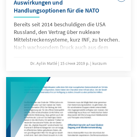
Auswirkungen und
diesen Bedeutungszuwachs
Handlungsoptionen für die NATO
religionspolitischer Handlungsfelder
reagieren und die Zusammenarbeit zwischen
Bereits seit 2014 beschuldigen die USA
Staat und Glaubensgemeinschaften als
Russland, den Vertrag über nukleare
eigenständiges Politikfeld begreifen.
Mittelstreckensysteme, kurz INF, zu brechen.
Nach wachsendem Druck auch aus dem
Kongress, hat US-Präsident Donald Trump
angekündigt, sein Land aufgrund der
Dr. Aylin Matlé
15 січня 2019 р.
kurzum
anhaltenden russischen Vertragsverletzungen
aus dem Vertrag führen zu wollen. Vor diesem
Hintergrund wird im vorliegenden Papier
analysiert, welche militärpolitischen
Implikationen die russischen
Vertragsverletzungen sowie eine (beidseitige)
Aufkündigung des INF haben könnten.
Außerdem werden Handlungsoptionen
Deutschlands und der Europäer innerhalb der