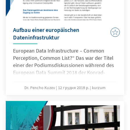
NATO beleuchtet.
Aufbau einer europäischen
Dateninfrastruktur
European Data Infrastructure – Common
Perception, Common List?“ Das war der Titel
einer der Podiumsdiskussionen während des
European Data Summit 2018 der Konrad-
Adenauer-Stiftung. Diese Zusammenfassung
veröffentlichen wir zeitgleich mit der
Dr. Pencho Kuzev
12 грудня 2018 р.
kurzum
Neufassung der Public Sector Information-
Richtlinie. Durch Steuermittel finanzierte
Daten haben oft einen infrastrukturellen
Charakter. Der freie Zugang zu dieser
Ressource stärkt die Wettbewerbsfähigkeit