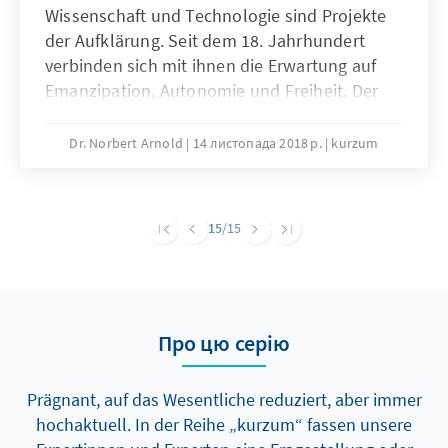
Wissenschaft und Technologie sind Projekte
der Aufklärung. Seit dem 18. Jahrhundert
verbinden sich mit ihnen die Erwartung auf
Emanzipation, Autonomie und Freiheit. Der
Leitgedanke der Aufklärung „sapere aude“
findet in den Natur- und
Dr. Norbert Arnold
14 листопада 2018 р.
kurzum
Technikwissenschaften seine Materialisierung.
15
/15
Про цю серію
Prägnant, auf das Wesentliche reduziert, aber immer
hochaktuell. In der Reihe „kurzum“ fassen unsere