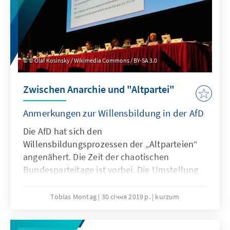
© Olaf Kosinsky / Wikimedia Commons / BY-SA 3.0
Zwischen Anarchie und "Altpartei"
Anmerkungen zur Willensbildung in der AfD
Die AfD hat sich den
Willensbildungsprozessen der „Altparteien“
angenähert. Die Zeit der chaotischen
Bundesparteitage ist vorbei. Die Umstellung
auf das Delegiertenprinzip führt zu einer
spürbaren Professionalisierung der AfD und
Tobias Montag
30 січня 2019 р.
kurzum
zur Herausbildung einer Funktionärselite.