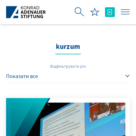
Skip to Main Content
kurzum
Відфільтрувати рік