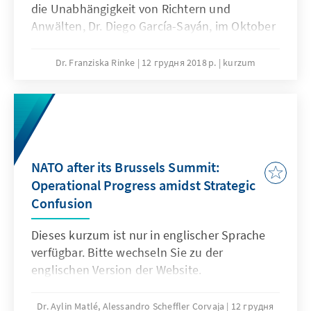
die Unabhängigkeit von Richtern und
Anwälten, Dr. Diego García-Sayán, im Oktober
2017 einen Länderbesuch, um sich ein Bild
von der polnischen Justizreform zu machen.
Dr. Franziska Rinke
12 грудня 2018 р.
kurzum
Sein im April 2018 veröffentlichter Bericht
kommt zu dem Ergebnis, dass durch die
Justizreform die Unabhängigkeit der Justiz
und die Gewaltenteilung in Polen gefährdet
sind. Das KURZUM fasst sechs Kernaussagen
seines Berichts zusammen.
NATO after its Brussels Summit:
Operational Progress amidst Strategic
Confusion
Dieses kurzum ist nur in englischer Sprache
verfügbar. Bitte wechseln Sie zu der
englischen Version der Website.
Dr. Aylin Matlé, Alessandro Scheffler Corvaja
12 грудня