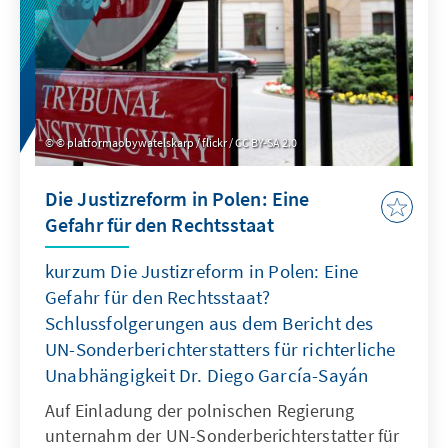
Europas. Die Aufnahme von offenen Daten in
den Titel der Richtlinie (einer unserer
Empfehlungen) spiegelt eine strategische
politische Zielsetzung wider, öffentlich
finanzierte Daten konsequent der ganzen
Gesellschaft zugänglich zu machen.
© platformaobywatelskarp / flickr / CC BY-SA 2.0
Die Justizreform in Polen: Eine
Gefahr für den Rechtsstaat
kurzum Die Justizreform in Polen: Eine
Gefahr für den Rechtsstaat?
Schlussfolgerungen aus dem Bericht des
UN-Sonderberichterstatters für richterliche
Unabhängigkeit Dr. Diego García-Sayán
Auf Einladung der polnischen Regierung
unternahm der UN-Sonderberichterstatter für