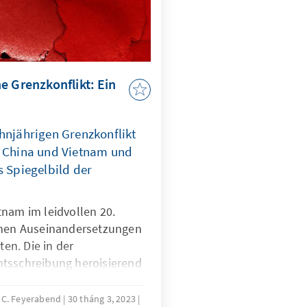
e Grenzkonflikt: Ein
hnjährigen Grenzkonflikt
n China und Vietnam und
s Spiegelbild der
tnam im leidvollen 20.
chen Auseinandersetzungen
n. Die in der
tsschreibung heroisierend
len und antiimperialen
ankreich (Erster
 C. Feyerabend
30 tháng 3, 2023