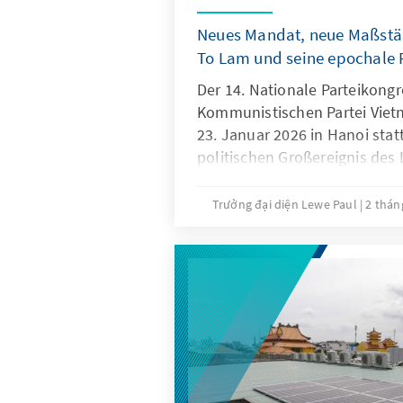
Neues Mandat, neue Maßstäb
To Lam und seine epochale
Der 14. Nationale Parteikongr
Kommunistischen Partei Viet
23. Januar 2026 in Hanoi stat
politischen Großereignis des
1500 Delegierte für die nächs
neues Zentralkomitee mit 200
Trưởng đại diện Lewe Paul
2 thán
dessen Reihen die Mitglieder 
hervorgehen. Der diesjährige 
die Entwicklungsstrategie Vi
richtungsweisend, denn zur P
umfassendsten Reformen sei
wirtschaftlicher Öffnung im J