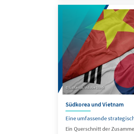
sollten den neuen Energiehun
Solarboom scheint erschöpft
Blick auf nicht-gewerbliche 
Anlagen auf den Dächern vo
Büroräumen. Welche Chancen 
der Solardachförderung und
lassen sich von ihr erwarten?
luzitanija / Adobe Stock
Südkorea und Vietnam
Eine umfassende strategisc
Ein Querschnitt der Zusamme