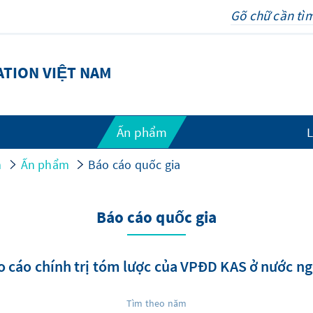
TION VIỆT NAM
Ấn phẩm
L
m
Ấn phẩm
Báo cáo quốc gia
Báo cáo quốc gia
o cáo chính trị tóm lược của VPĐD KAS ở nước ng
Tìm theo năm