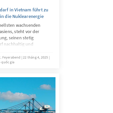
darf in Vietnam führt zu
in die Nuklearenergie
hnellsten wachsenden
siens, steht vor der
ng, seinen stetig
f nachhaltig und
Stromengpässe und
genen Jahren hatten
 C. Feyerabend
22 tháng 4, 2025
 quốc gia
aufgeschreckt. Angesichts
 zur Reduzierung von
und der Notwendigkeit,
zu diversifizieren, rückt
zunehmend in den Fokus.