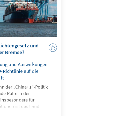
flichtengesetz und
er Bremse?
zung und Auswirkungen
Richtlinie auf die
ft
nn der „China+1“-Politik
nde Rolle in der
 Insbesondere für
itionen ist das Land
i Jahrzehnten ein