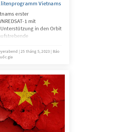
llitenprogramm Vietnams
etnams erster
 VNREDSAT-1 mit
 Unterstützung in den Orbit
 aufstrebende
lenland
Feyerabend
25 tháng 5, 2023
Báo
uốc gia