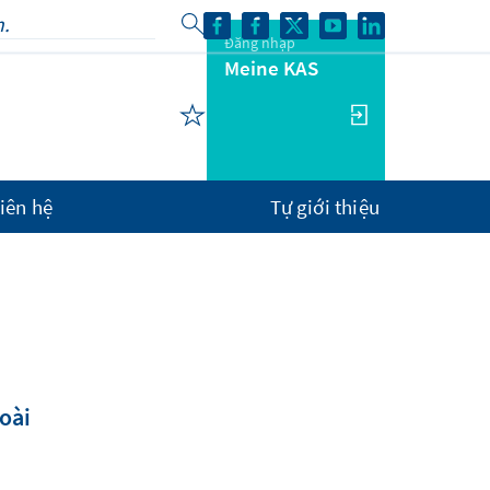
Đăng nhập
Meine KAS
iên hệ
Tự giới thiệu
oài