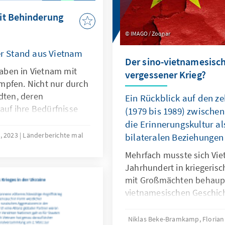
it Behinderung
IMAGO / Zoonar
ler Stand aus Vietnam
Der sino-vietnamesisch
aben in Vietnam mit
vergessener Krieg?
mpfen. Nicht nur durch
dten, deren
Ein Rückblick auf den ze
 auf ihre Bedürfnisse
(1979 bis 1989) zwische
en dazu kaum Hilfe vom
die Erinnerungskultur al
istenzängsten müssen
4, 2023
Länderberichte mal
bilateralen Beziehungen
 Vietnam so auch
Mehrfach musste sich Vie
 Bildung beklagen.
Jahrhundert in kriegeris
ietnam sind betroffen,
mit Großmächten behaupte
pätfolgen des
vietnamesischen Geschich
ls Agent Orange,
dargestellten antikolonia
 während des
Befreiungskriege gegen Fr
Niklas Beke-Bramkamp, Florian
 es wichtig, diese