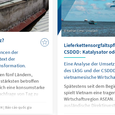
Nathan Cima / Unsplash
z?
Lieferkettensorgfaltsp
CSDDD: Katalysator od
ncen der
ext der
Eine Analyse der Umset
nsformation.
des LkSG und der CSDDD-
en fünf Ländern,
vietnamesische Wirtscha
tärksten betroffen
Spätestens seit dem Begi
 sich eine konsumstarke
spielt Vietnam eine trage
achfrage von Tag zu
Wirtschaftsregion ASEAN.
m bis 2050
ausländische Direktinvest
sonders die Industrie
024
Báo cáo quốc gia
Vietnam, welches seit dre
elegte Solarparks