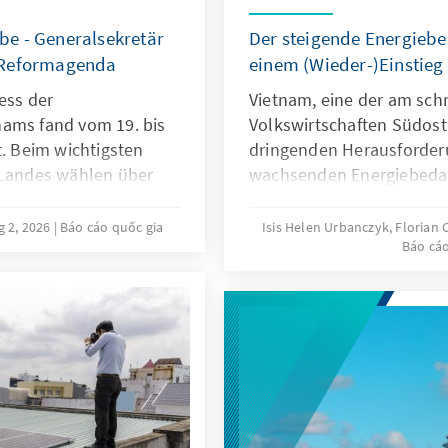
e - Generalsekretär
Der steigende Energiebe
 Reformagenda
einem (Wieder-)Einstieg 
ess der
Vietnam, eine der am sc
nams fand vom 19. bis
Volkswirtschaften Südosta
t. Beim wichtigsten
dringenden Herausforderu
 Landes wählen über
wachsenden Energiebedar
ten fünf Jahre ein
zuverlässig zu decken. 
 Mitgliedern, aus
Blackouts in den vergan
g 2, 2026
Báo cáo quốc gia
Isis Helen Urbanczyk, Florian
Báo cáo
des Politbüros
ausländische Investoren 
Parteikongress war für
der globalen Bemühungen
etnams
Treibhausgasemissionen 
robe standen die
den nationalen Energiemix 
t Vietnams
nun die Nuklearenergie 
ahr 1986.