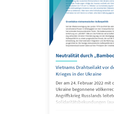
Situation zu thematisieren u
ein gleichberechtigtes Umfel
schaffen.
Neutralität durch „Bambo
Vietnams Drahtseilakt vor 
Krieges in der Ukraine
Der am 24. Februar 2022 mit 
Ukraine begonnene völkerrec
Angriffskrieg Russlands leite
Solidaritätsbekundungen (au
Waffenlieferungen) für die Uk