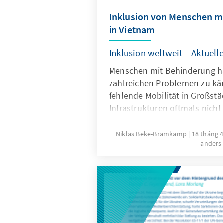
Inklusion von Menschen m
in Vietnam
Inklusion weltweit – Aktuel
Menschen mit Behinderung h
zahlreichen Problemen zu kä
fehlende Mobilität in Großstä
Infrastrukturen oftmals nicht
ausgerichtet sind; sie erhalt
Staat. Neben finanziellen Ex
Niklas Beke-Bramkamp
18 tháng 
anders
Menschen mit Behinderung in
einen erschwerten Zugang zu
Circa 7% der Bevölkerung in V
sie leiden mitunter an den S
chemischen Entlaubungsmitte
eingesetzt von der US-Armee
Vietnamkriegs. Für die KAS ist