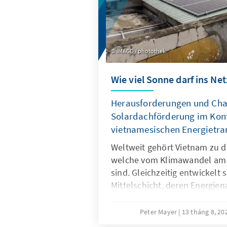
IMAGO / photothek
Wie viel Sonne darf ins Net
Herausforderungen und Cha
Solardachförderung im Kont
vietnamesischen Energietra
Weltweit gehört Vietnam zu d
welche vom Klimawandel am s
sind. Gleichzeitig entwickelt
Mittelschicht, deren Energien
Tag wächst. Dabei will Vietna
klimaneutral wirtschaften. Be
Peter Mayer
13 tháng 8, 2
soll grüner wachsen. Großang