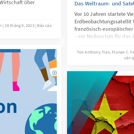
Wirtschaft über
Das Weltraum- und Sate
Vor 10 Jahren startete Vi
Erdbeobachtungssatellit
en
19 tháng 9, 2023
Báo cáo
französisch-europäischer
a
– ein Meilenstein für das
südostasiatische Schwel
Ton Anthony Tran, Florian C. 
cáo q