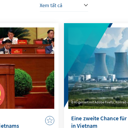
KI-geniert mit Adobe Firefly, Konrad-
Eine zweite Chance für
Vietnams
in Vietnam