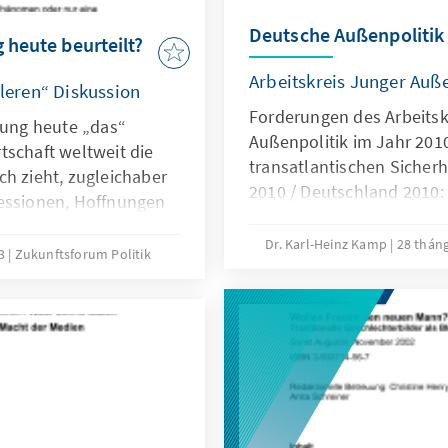
Deutsche Außenpolitik
 heute beurteilt?
Arbeitskreis Junger Auße
aleren“ Diskussion
Forderungen des Arbeitsk
rung heute „das“
Außenpolitik im Jahr 2010
tschaft weltweit die
transatlantischen Sicher
ch zieht, zugleichaber
2010 / Deutschland 2010: 
ressionen, Hoffnungen
supranationalen Demokra
chgültig, ob wir den
Europäischen Union / Deu
Dr. Karl-Heinz Kamp
28 tháng
 Nordamerika,nach
03
Zukunftsforum Politik
Weltwirtschaft: Die Chanc
den, überall auf der
nutzen / Entwicklungspol
quenzen der
Pragmatismus und Ethik