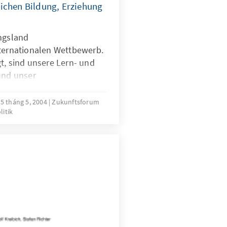
ichen Bildung, Erziehung
ungsland
nternationalen Wettbewerb.
t, sind unsere Lern- und
und unser
inkinder unzureichend. Wir
atz der Betreuungskultur,
5 tháng 5, 2004
Zukunftsforum
litik
ichkeiten und Fähigkeiten
unkt rückt, die Lebenslagen
 und Arbeit und Leben in
 Die folgenden Aufsätze
ungen und