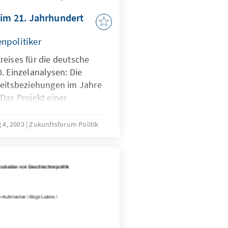
 im 21. Jahrhundert
npolitiker
reises für die deutsche
. Einzelanalysen: Die
heitsbeziehungen im Jahre
Das Projekt einer
tisierung der
tschland in der
 4, 2003
Zukunftsforum Politik
en der Globalisierung
itik zwischen Realismus,