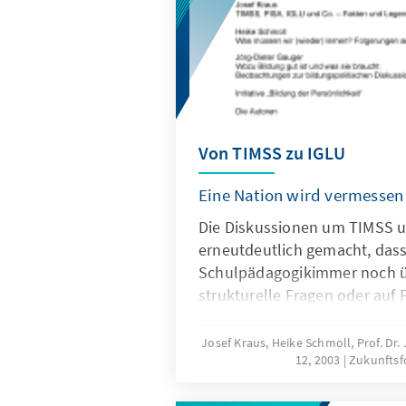
Von TIMSS zu IGLU
Eine Nation wird vermessen
Die Diskussionen um TIMSS 
erneutdeutlich gemacht, dass
Schulpädagogikimmer noch ü
strukturelle Fragen oder auf
Kompetenzen konzentrieren. 
jedoch nicht auf bloße Lesefe
Josef Kraus, Heike Schmoll, Prof. Dr
12, 2003
Zukunftsf
Lösen einfacher mathematisc
naturwissenschaftlicher Tex