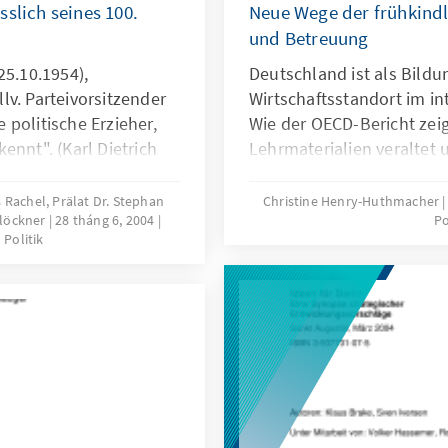
slich seines 100.
Neue Wege der frühkindl
und Betreuung
25.10.1954),
Deutschland ist als Bild
lv. Parteivorsitzender
Wirtschaftsstandort im i
politische Erzieher,
Wie der OECD-Bericht zeig
ennt". (Karl Dietrich
Lehrmaterialien veraltet 
Betreuungsansatz für Kle
brauchen einen neuen Ans
 Rachel, Prälat Dr. Stephan
Christine Henry-Huthmacher
Klöckner
28 tháng 6, 2004
Po
der die Entwicklungsmögl
Politik
der Kinder in den Mittelp
der Eltern berücksichtigt
besseren Einklang bringt.
geben hierzu neue Anreg
Lösungsansätze.