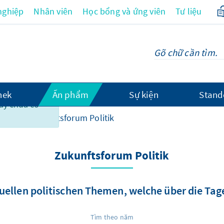
nghiệp
Nhân viên
Học bổng và ứng viên
Tư liệu
hek
Ấn phẩm
Sự kiện
Stand
này chưa có
ihen
Zukunftsforum Politik
Zukunftsforum Politik
uellen politischen Themen, welche über die Tage
Tìm theo năm