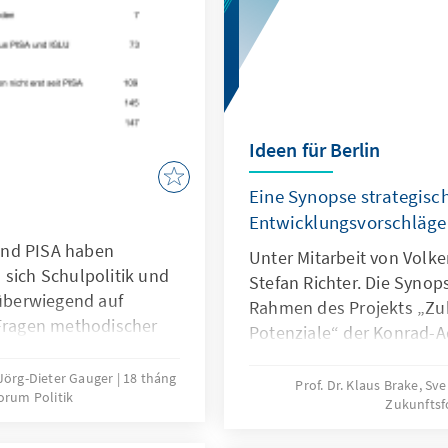
Ideen für Berlin
Eine Synopse strategisc
Entwicklungsvorschläge
und PISA haben
Unter Mitarbeit von Volke
 sich Schulpolitik und
Stefan Richter. Die Synops
berwiegend auf
Rahmen des Projekts „Zuk
 Fragen methodischer
Potenziale“ der Konrad-A
Bildung kann sich
entstanden. Ziel dieses Pr
rtigkeiten oder das
. Jörg-Dieter Gauger
18 tháng
Bürgerinnen und Bürger B
Prof. Dr. Klaus Brake, Sv
orum Politik
her oder
Zukunftsf
Sprechen über, sondern a
taufgaben beschränken.
Stadt zu bringen.