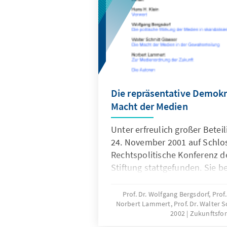
Die repräsentative Demokr
Macht der Medien
Unter erfreulich großer Betei
24. November 2001 auf Schloss
Rechtspolitische Konferenz 
Stiftung stattgefunden. Sie 
nicht neue, aber immer wiede
repräsentative Demokratie un
Prof. Dr. Wolfgang Bergsdorf, Prof.
Norbert Lammert, Prof. Dr. Walter 
Medien“, dem sich im Zuge d
2002
Zukunftsfor
Kommunikationstechnik einer