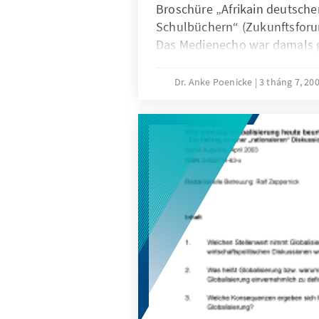
Broschüre „Afrikain deutsch
Schulbüchern“ (Zukunftsforum
Das Medienecho war damals g
Zeitung, Frankfurter Allgemei
Deutschlandfunk, WDR, ARD Ku
Dr. Anke Poenicke
3 tháng 7, 20
die Schulbuchverlage Intere
organisierte die Konrad-Adena
Zusammenarbeit mit dem Geor
Internationale Schulbuchfor
später die Tagung „Afrika in