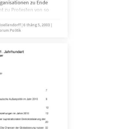
rganisationen zu Ende
ht zu Protesten von so
ngsgegnern gekommen
Moellendorff
6 tháng 5, 2003
orum Politik