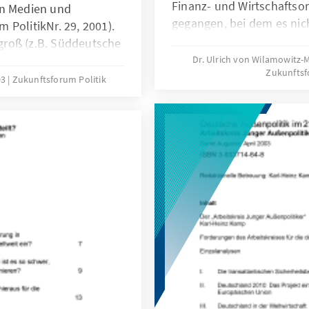
Finanz- und Wirtschaftso
en Medien und
gegangen, bei dem es nic
 PolitikNr. 29, 2001).
genannten Globalisieru
roß (z.B. Süddeutsche
wäre.
ne Zeitung,
Dr. Ulrich von Wilamowitz-
Zukunftsf
lturreport). Weil auch
03
Zukunftsforum Politik
sse bekundeten,
uer-Stiftung (in
g-Eckert-Institut für
schung) wenige Monate
 den Schulbüchern“.