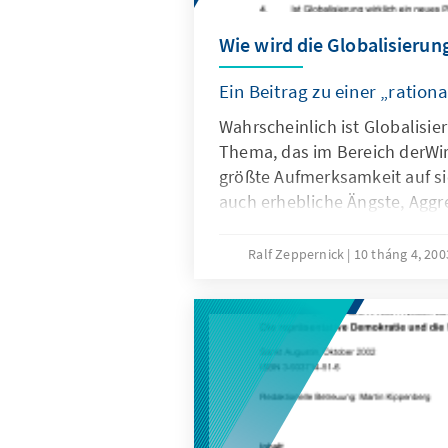
Wie wird die Globalisierung
Ein Beitrag zu einer „ration
Wahrscheinlich ist Globalisie
Thema, das im Bereich derWir
größte Aufmerksamkeit auf si
auch erhebliche Ängste, Agg
und Widerständeauslöst. Glei
Blick nach Europa oder nach
Ralf Zeppernick
10 tháng 4, 20
Lateinamerika oder Asien wen
Welt werdenheute die Konse
Globalisierung diskutiert.