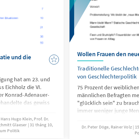
Wollen Frauen den ne
atie und die
Traditionelle Geschlecht
von Geschlechterpolitik
ligung hat am 23. und
 Eichholz die VI.
75 Prozent der weibliche
der Konrad-Adenauer-
männlichen Befragten mei
behandelte das gewiss
"glücklich sein" zu brau
r aktuelle Thema „Die
immer weniger junge Men
d die Macht der
auch um.Was sind die Ur
 Hans Hugo Klein, Prof. Dr.
Schmitt Glaeser
31 tháng 10,
er Veränderungen der
Dr. Peter Döge, Rainer Volz
15
um Politik
seits und des
Po