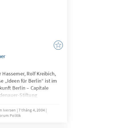
her
r Hassemer, Rolf Kreibich,
e „Ideen für Berlin“ ist im
unft Berlin – Capitale
denauer-Stiftung
ojekts ist es, engagierte
erlins nicht nur zum
en Iversen
7 tháng 4, 2004
orum Politik
uch zum Handeln für die