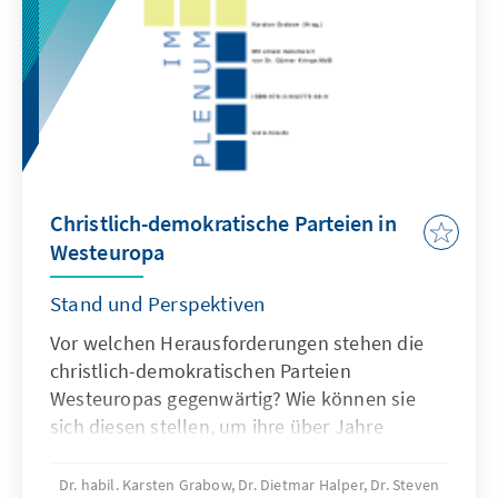
Christlich-demokratische Parteien in
Westeuropa
Stand und Perspektiven
Vor welchen Herausforderungen stehen die
christlich-demokratischen Parteien
Westeuropas gegenwärtig? Wie können sie
sich diesen stellen, um ihre über Jahre
ausgeübte Führungsrolle zu behalten oder
wiederzugewinnen? Bestehen dafür,
Dr. habil. Karsten Grabow, Dr. Dietmar Halper, Dr. Steven