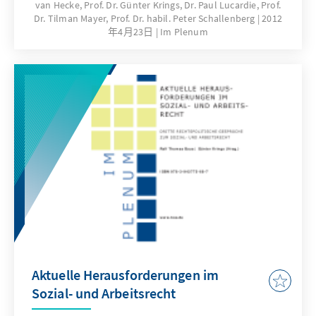
van Hecke, Prof. Dr. Günter Krings, Dr. Paul Lucardie, Prof.
angesichts der anhaltenden Säkularisierung,
Dr. Tilman Mayer, Prof. Dr. habil. Peter Schallenberg
2012
der Interessen- und Lebensstilpluralisierung
年4月23日
Im Plenum
und wachsender Konkurrenz durch kleinere
Parteien zum einen und abnehmendem
Vertrauen in die Problemerkennungs- und
Problemlösungsfähigkeit der etablierten
Parteien zum anderen, überhaupt realistische
Aussichten? Dieseund weitere Fragen standen
im Mittelpunkt einer Tagung, die die Konrad-
Adenauer-Stiftung im Herbst 2011 in
Mönchengladbach durchführte.
Aktuelle Herausforderungen im
Sozial- und Arbeitsrecht