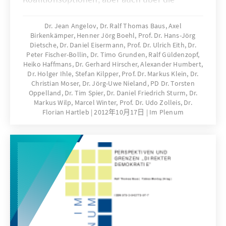
Stabilität des politischen Systems geführt.
Auflösung sozialer Milieus, nachlassende
Dr. Jean Angelov, Dr. Ralf Thomas Baus, Axel
Birkenkämper, Henner Jörg Boehl, Prof. Dr. Hans-Jörg
Parteibindungen, rückläufige
Dietsche, Dr. Daniel Eisermann, Prof. Dr. Ulrich Eith, Dr.
Stammwählermilieus, volatiles Wahlverhalten
Peter Fischer-Bollin, Dr. Timo Grunden, Ralf Güldenzopf,
sowie mangelnde Mobilisierungs- und
Heiko Haffmans, Dr. Gerhard Hirscher, Alexander Humbert,
Integrationskraft der Volksparteien sind die
Dr. Holger Ihle, Stefan Kilpper, Prof. Dr. Markus Klein, Dr.
Christian Moser, Dr. Jörg-Uwe Nieland, PD Dr. Torsten
Indikatoren des Wandels. Die Analyse der
Oppelland, Dr. Tim Spier, Dr. Daniel Friedrich Sturm, Dr.
gegenwärtigen Situation der Volksparteien
Markus Wilp, Marcel Winter, Prof. Dr. Udo Zolleis, Dr.
macht deutlich, dass sie keineswegs am Ende
Florian Hartleb
2012年10月17日
Im Plenum
sind. Ihre gesellschaftliche Verankerung hat
zwar nachgelassen, sie sind jedoch
handlungsfähig und haben die besten
Voraussetzungen, um ihr Schicksal nicht
interessierten Kommentatoren zu überlassen,
sondern selbst in die Hand zu nehmen.