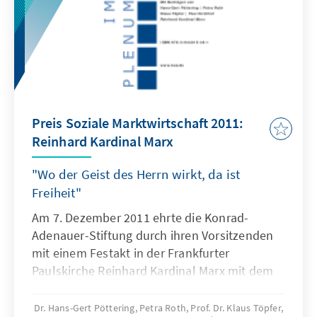
Preis Soziale Marktwirtschaft 2011:
Reinhard Kardinal Marx
"Wo der Geist des Herrn wirkt, da ist
Freiheit"
Am 7. Dezember 2011 ehrte die Konrad-
Adenauer-Stiftung durch ihren Vorsitzenden
mit einem Festakt in der Frankfurter
Paulskirche Reinhard Kardinal Marx mit dem
Preis Soziale Marktwirtschaft. Nach der
Begrüßung durch den Vorsitzenden der
Dr. Hans-Gert Pöttering, Petra Roth, Prof. Dr. Klaus Töpfer,