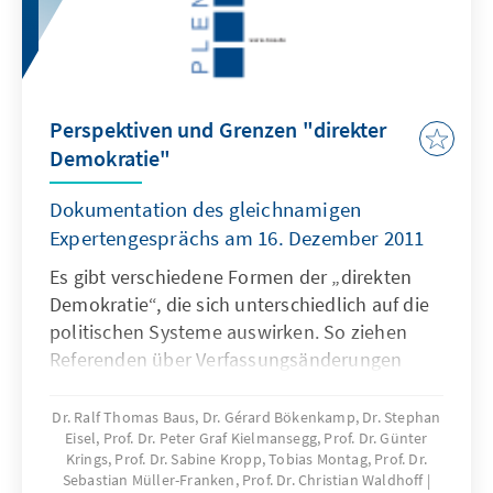
Perspektiven und Grenzen "direkter
Demokratie"
Dokumentation des gleichnamigen
Expertengesprächs am 16. Dezember 2011
Es gibt verschiedene Formen der „direkten
Demokratie“, die sich unterschiedlich auf die
politischen Systeme auswirken. So ziehen
Referenden über Verfassungsänderungen
andere Folgen nach sich als die sogenannte
Volksgesetzgebung. In Deutschland sind bei
Dr. Ralf Thomas Baus, Dr. Gérard Bökenkamp, Dr. Stephan
Eisel, Prof. Dr. Peter Graf Kielmansegg, Prof. Dr. Günter
der Beurteilung direktdemokratischer
Krings, Prof. Dr. Sabine Kropp, Tobias Montag, Prof. Dr.
Verfahren zudem die besondere Einbindung in
Sebastian Müller-Franken, Prof. Dr. Christian Waldhoff