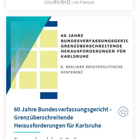
den Verbundföderalismus und die
2012年9月6日
Im Plenum
Finanzvorbehalte zu beachten. Grenzen setzt
der „direkten Demokratie“ auch der
Grundrechtsschutz. „Direkte Demokratie“ hat
Potential für mehr Bürgerbeteiligung. Ihre
Stilisierung zur alleinigen Lösung
gesellschaftlicher und institutioneller
Herausforderung ist jedoch eine
Versprechung, die sie letztlich nicht erfüllen
kann.
60 Jahre Bundesverfassungsgericht -
Grenzüberschreitende
Herausforderungen für Karlsruhe