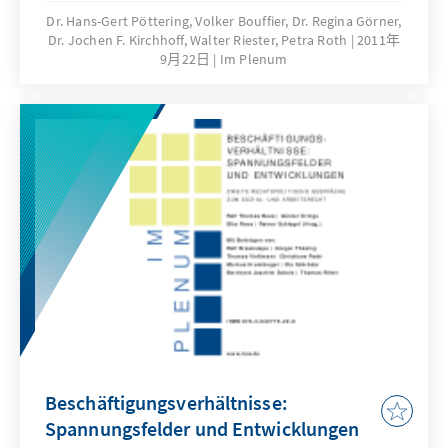
und Walter Riester. Der Festvortrag durch den
Dr. Hans-Gert Pöttering, Volker Bouffier, Dr. Regina Görner,
Dr. Jochen F. Kirchhoff, Walter Riester, Petra Roth
2011年
Hessischen Ministerpräsidenten Volker
9月22日
Im Plenum
Bouffier unterstrich die besondere Bedeutung
von Sozialpartnerschaft und Sozialer
Marktwirtschaft und ihre fortwährende
Aktualität bei der politischen Bewältigung der
neuen Herausforderungen einer zunehmend
globalen Wirtschaft. Zum Abschluss
skizzierten die Preisträger, jeder auf eine sehr
persönliche wie einprägsame Weise, welche
Motive ihr Handeln auch aus einem
Verständnis der Sozialen Marktwirtschaft
bestimmen. Die Reden der Preisverleihung in
der vorliegenden Dokumentation in
redaktionell leicht überarbeiteter Form
wiedergegeben.
Beschäftigungsverhältnisse:
Spannungsfelder und Entwicklungen