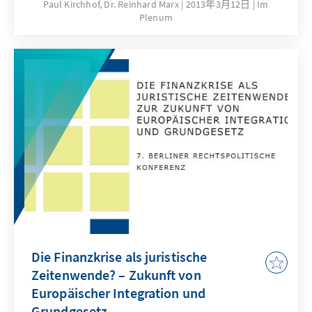
Paul Kirchhof, Dr. Reinhard Marx
2013年3月12日
Im
Konrad-Adenauer-Stiftung, Hans-Gert
Plenum
Pöttering, und dem Grußwort der damaligen
Frankfurter Oberbürgermeisterin, Petra Roth,
widmete sich der Festvortrag den vielfältigen
Möglichkeiten, die das Konzept der Sozialen
Marktwirtschaft auch für die Nachhaltigkeit
wirtschaftlichen wie gesellschaftlichen
Handelns eröffnet. Im Anschluss hielt Paul
Kirchhof die Laudatio auf den Preisträger, in
der er mit eindrucksvollen Worten den
anwesenden Gästen das Werk, das Wirken,
vor allem aber den Menschen Reinhard Marx
nahebrachte. Die Reden der Preisverleihung
werden hier in redaktionell leicht
überarbeiteter Form wiedergegeben.
Die Finanzkrise als juristische
Zeitenwende? – Zukunft von
Europäischer Integration und
Grundgesetz