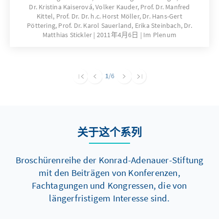
Dr. Kristina Kaiserová, Volker Kauder, Prof. Dr. Manfred
auch ein politischer Streit um die
Kittel, Prof. Dr. Dr. h.c. Horst Möller, Dr. Hans-Gert
angemessene Würdigung der Charta der
Pöttering, Prof. Dr. Karol Sauerland, Erika Steinbach, Dr.
Heimatvertriebenen aus. Schon im Juli 2010
Matthias Stickler
2011年4月6日
Im Plenum
hatte die Konrad-Adenauer-Stiftung die
Wiederkehr des 60. Jahrestages der
Unterzeichnung zum Anlass genommen,
1
/6
Flucht und Vertreibung, Integration und
Aussöhnung im Rückblick aus politischer und
wissenschaftlich zeithistorischer Perspektive
einzuordnen. Die Vortragsveranstaltung, die
关于这个系列
im vorliegenden Band dokumentiert wird,
diente dazu, einen Beitrag zu immer wieder
aufbrechenden geschichtspolitischen
Broschürenreihe der Konrad-Adenauer-Stiftung
Diskussionen zu leisten.
mit den Beiträgen von Konferenzen,
Fachtagungen und Kongressen, die von
längerfristigem Interesse sind.