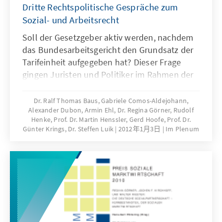
Dritte Rechtspolitische Gespräche zum
Sozial- und Arbeitsrecht
Soll der Gesetzgeber aktiv werden, nachdem
das Bundesarbeitsgericht den Grundsatz der
Tarifeinheit aufgegeben hat? Dieser Frage
gingen Juristen und Politiker im Rahmen der
3. Rechtspolitischen Gespräche zum Sozial-
und Arbeitsrecht nach. Diskutiert wurde
Dr. Ralf Thomas Baus, Gabriele Comos-Aldejohann,
Alexander Dubon, Armin Ehl, Dr. Regina Görner, Rudolf
ferner der Einfluss des Europäischen Rechts
Henke, Prof. Dr. Martin Henssler, Gerd Hoofe, Prof. Dr.
auf die nationale Rechtsprechung sowie die
Günter Krings, Dr. Steffen Luik
2012年1月3日
Im Plenum
Einführung der Satzungslösung zur
Ermittlung der Angemessenheit der Bedarfe
für Unterkunft und Heizung von Personen, die
Arbeitslosengeld II beziehen sowie die
Einführung des "Pflege-TÜV". Der Band
dokumentiert die Veranstaltung - Printversion
Ende Januar 2012 verfügbar!