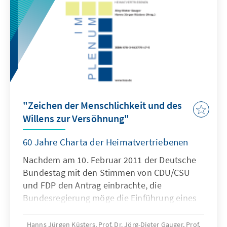
"Zeichen der Menschlichkeit und des
Willens zur Versöhnung"
60 Jahre Charta der Heimatvertriebenen
Nachdem am 10. Februar 2011 der Deutsche
Bundestag mit den Stimmen von CDU/CSU
und FDP den Antrag einbrachte, die
Bundesregierung möge die Einführung eines
Gedenktages am 5. August prüfen, brach
erneut nicht nur ein historischer, sondern
Hanns Jürgen Küsters, Prof. Dr. Jörg-Dieter Gauger, Prof.