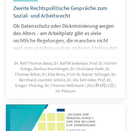
Zweite Rechtspolitische Gespräche zum
Sozial- und Arbeitsrecht
Ob Datenschutz oder Diskriminierung wegen
des Alters - am Arbeitplatz gibt es viele
rechtliche Regelungen, die manchen nicht
weit genug gehen und an anderen Stellen den
Arbeitnehmer zu wenig schützen. Welche
Probleme es gibt und wie darauf reagiert
Dr. Ralf Thomas Baus, Dr. Ralf Brauksiepe, Prof. Dr. Günter
Krings, Markus Krumbiegel, Dr. Christiane Padé, Dr.
werden kann, diskutierten Politiker und
Thomas Ritter, Dr. Elke Roos, Prof. Dr. Rainer Schlegel, Dr.
Juristen im Rahmen der zweiten
Bernhard Joachim Scholz, Dr. Ole Schröder, Prof. Dr.
Rechtspolitischen Gespräche mit dem
Gregor Thüsing, Dr. Thomas Vießmann
2011年4月21日
Schwerpunkt Sozial- und Arbeitsrecht.
Im Plenum
Dokumentation der Veranstaltung.