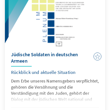
Entwicklungen auf regionaler und
internationaler Ebene verknüpft ist. Dies
wurde auf der Konferenz der Konrad-
Adenauer-Stiftung „Im Fadenkreuz der
Großmächte: Die Geopolitik der Golfregion”
am 15. Oktober 2007 in Berlin thematisiert,
die mit der vorliegenden Publikation
dokumentiert wird.
Jüdische Soldaten in deutschen
Armeen
Rückblick und aktuelle Situation
Dem Erbe unseres Namensgebers verpflichtet,
gehören die Versöhnung und die
Verständigung mit den Juden, gehört der
Dialog mit der jüdischen Welt national und
international seit langem zu den