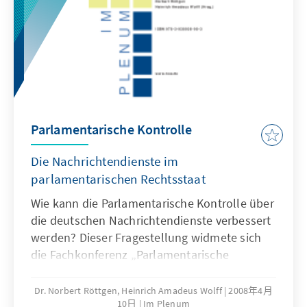
Parlamentarische Kontrolle
Die Nachrichtendienste im
parlamentarischen Rechtsstaat
Wie kann die Parlamentarische Kontrolle über
die deutschen Nachrichtendienste verbessert
werden? Dieser Fragestellung widmete sich
die Fachkonferenz „Parlamentarische
Kontrolle der Nachrichtendienste im
demokratischen Rechtsstaat” vom 10.
Dr. Norbert Röttgen, Heinrich Amadeus Wolff
2008年4月
10日
Im Plenum
Oktober 2007in den Räumlichkeiten des