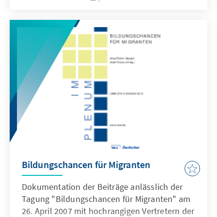
Projekts Humboldt-Viadrina School of
Governance in Berlin. Organisiert wurde die
Tagung von der Konrad-Adenauer-Stiftung in
Zusammenarbeit mit dem Abgeordnetenbüro
von Dr. Norbert Röttgen MdB und Prof. Dr.
Heinrich Amadeus Wolff von der Europa-
Universität Viadrina (Frankfurt/Oder). Diese
Publikation dokumentiert die Ergebnisse der
Konferenz.
Bildungschancen für Migranten
Dokumentation der Beiträge anlässlich der
Tagung "Bildungschancen für Migranten" am
26. April 2007 mit hochrangigen Vertretern der