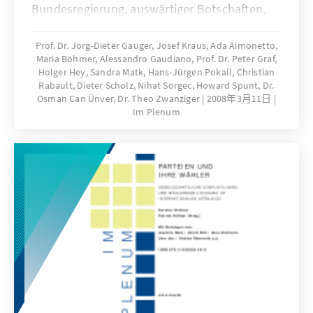
Bundesregierung, auswärtiger Botschaften,
der Wirtschaft der Wissenschaft und des
Sports in Kooperation mit dem Deutschen
Prof. Dr. Jörg-Dieter Gauger, Josef Kraus, Ada Aimonetto,
Maria Böhmer, Alessandro Gaudiano, Prof. Dr. Peter Graf,
Lehrerverband
Holger Hey, Sandra Matk, Hans-Jürgen Pokall, Christian
Rabault, Dieter Scholz, Nihat Sorgec, Howard Spunt, Dr.
Osman Can Ünver, Dr. Theo Zwanziger
2008年3月11日
Im Plenum