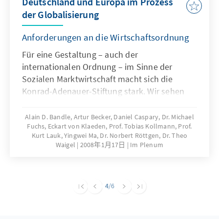
Deutschland und Europa im Prozess
der Globalisierung
Anforderungen an die Wirtschaftsordnung
Für eine Gestaltung – auch der
internationalen Ordnung – im Sinne der
Sozialen Marktwirtschaft macht sich die
Konrad-Adenauer-Stiftung stark. Wir sehen
die Globalisierung als eine erstrebenswerte
Entwicklung und wollen sie annehmen und
Alain D. Bandle, Artur Becker, Daniel Caspary, Dr. Michael
Fuchs, Eckart von Klaeden, Prof. Tobias Kollmann, Prof.
ihr unseren Wertvorstellungen entsprechende
Kurt Lauk, Yingwei Ma, Dr. Norbert Röttgen, Dr. Theo
Leitplanken geben. Diese Publikation spiegelt
Waigel
2008年1月17日
Im Plenum
die Inhalte des Forums „Wirtschaft trifft
Politik” 2007 wider.
4
/6