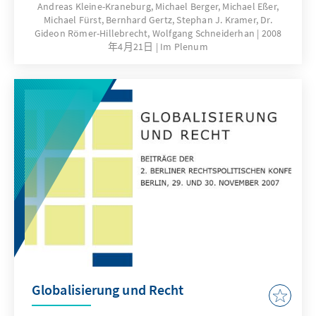
Kernaufgaben der Konrad-Adenauer-Stiftung.
Andreas Kleine-Kraneburg, Michael Berger, Michael Eßer,
Michael Fürst, Bernhard Gertz, Stephan J. Kramer, Dr.
Deshalb kam der Tagung „Jüdische Soldaten
Gideon Römer-Hillebrecht, Wolfgang Schneiderhan
2008
in deutschen Armeen” ein besonderer
年4月21日
Im Plenum
Stellenwert zu. Die positive Resonanz und die
Beteiligung von Persönlichkeiten aus
vielfältigen Bereichen des gesellschaftlichen
Lebens unterstrichen die Bedeutung und
Aktualität der Veranstaltung, die am 18. und
19. November 2007 in Zusammenarbeit mit
dem Zentralrat der Juden in Deutschland und
dem Bund jüdischer Soldaten (RjF) in Berlin
durchgeführt wurde und mit der vorliegenden
Publikation dokumentiert wird.
Globalisierung und Recht