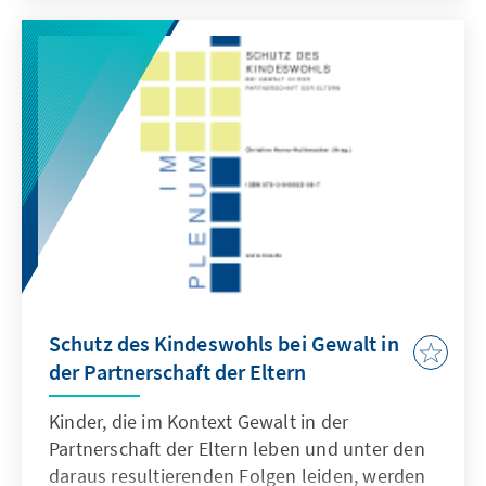
und das damit verbundene Wertefundament
dar und entwickelte angesichts der globalen
Herausforderungen für Wirtschaft und
Gesellschaft daraus eine Zukunftsperspektive.
Der Preisträger bedankte sich abschließend
und betonte die Verantwortung des
Unternehmers für den wirtschaftlichen Erfolg
und den sozialen Zusammenhalt in der
Gesellschaft. Alle Reden werden in dieser
Online-Publikation in redaktionell leicht
überarbeiteter Form wiedergegeben.
Schutz des Kindeswohls bei Gewalt in
der Partnerschaft der Eltern
Kinder, die im Kontext Gewalt in der
Partnerschaft der Eltern leben und unter den
daraus resultierenden Folgen leiden, werden