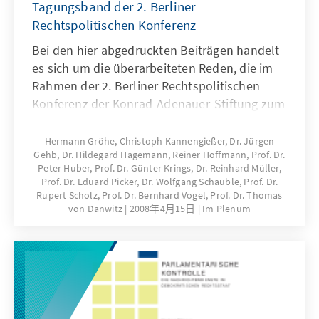
Tagungsband der 2. Berliner
Rechtspolitischen Konferenz
Bei den hier abgedruckten Beiträgen handelt
es sich um die überarbeiteten Reden, die im
Rahmen der 2. Berliner Rechtspolitischen
Konferenz der Konrad-Adenauer-Stiftung zum
Thema „Globalisierung und Recht” gehalten
worden sind. Dieser Kongress fand in Berlin
Hermann Gröhe, Christoph Kannengießer, Dr. Jürgen
Gehb, Dr. Hildegard Hagemann, Reiner Hoffmann, Prof. Dr.
vom 29. bis 30. November 2007 statt.
Peter Huber, Prof. Dr. Günter Krings, Dr. Reinhard Müller,
Prof. Dr. Eduard Picker, Dr. Wolfgang Schäuble, Prof. Dr.
Rupert Scholz, Prof. Dr. Bernhard Vogel, Prof. Dr. Thomas
von Danwitz
2008年4月15日
Im Plenum