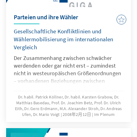
Parteien und ihre Wähler
Gesellschaftliche Konfliktlinien und
Wählermobilisierung im internationalen
Vergleich
Der Zusammenhang zwischen schwächer
werdenden oder gar nicht erst – zumindest
nicht in westeuropäischen Größenordnungen
– vorhandenen Beziehungen zwischen
Parteien und ihren Wählern einerseits und
andererseitsdie Bestrebungen der Parteien,
Dr. habil. Patrick Köllner, Dr. habil. Karsten Grabow, Dr.
Matthias Basedau, Prof. Dr. Joachim Betz, Prof. Dr. Ulrich
die volatiler gewordenen Wähler dennoch zu
Eith, Dr. Gero Erdmann, M.A. Alexander Stroh, Dr. Andreas
mobilisieren, ist Gegenstand dieses Bandes.
Ufen, Dr. Mario Voigt
2008年2月12日
Im Plenum
Er beruht auf einer Tagung, die die Konrad-
Adenauer-Stiftung (KAS) und das in Hamburg
ansässige GIGA German Institute of Global