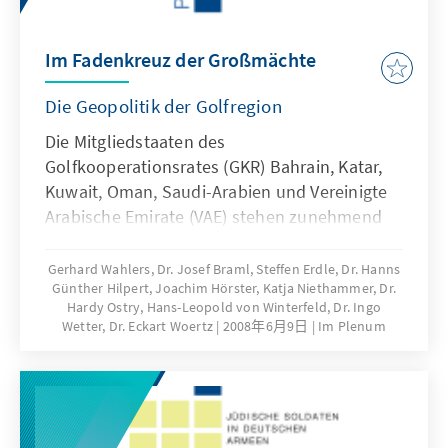
Im Fadenkreuz der Großmächte
Die Geopolitik der Golfregion
Die Mitgliedstaaten des
Golfkooperationsrates (GKR) Bahrain, Katar,
Kuwait, Oman, Saudi-Arabien und Vereinigte
Arabische Emirate (VAE) stehen zunehmend
im Mittelpunkt internationaler
Aufmerksamkeit. Zentrale sicherheits-,
Gerhard Wahlers, Dr. Josef Braml, Steffen Erdle, Dr. Hanns
Günther Hilpert, Joachim Hörster, Katja Niethammer, Dr.
energie- und handelspolitische Interessen der
Hardy Ostry, Hans-Leopold von Winterfeld, Dr. Ingo
Weltpolitik kreuzen und überlagern sich auf
Wetter, Dr. Eckart Woertz
2008年6月9日
Im Plenum
engstem Raum in vielfältiger Weise. Zugleich
befinden sich die Staaten der Golfregion
selbst in einem tiefgreifenden
gesellschaftlichen und wirtschaftlichen
Umbruch, der wiederum aufs Engste mit