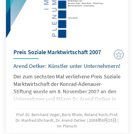
Preis Soziale Marktwirtschaft 2007
Arend Oetker: Künstler unter Unternehmern!
Der zum sechsten Mal verliehene Preis Soziale
Marktwirtschaft der Konrad-Adenauer-
Stiftung wurde am 8. November 2007 an den
Unternehmer und Mäzen Dr. Arend Oetker in
der Paulskirche zu Frankfurt feierlich
überreicht. Im seinem Festvortrag legte
Prof. Dr. Bernhard Vogel, Boris Rhein, Roland Koch, Prof.
Dr. Manfred Ehrhardt, Dr. Arend Oetker
2008年8月25日
Ministerpräsident Roland Koch insbesondere
Im Plenum
die Bedeutung der Sozialen Marktwirtschaft