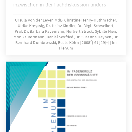
inzwischen in der Fachdiskussion anders
wahrgenommen als noch vor einigen Jahren.
Unklar sind allerdings die Konsequenzen, die
Ursula von der Leyen MdB, Christine Henry-Huthmacher,
Ulrike Kreyssig, Dr. Heinz Kindler, Dr. Birgit Schweikert,
ausdieser Wahrnehmung gezogen werden.
Prof. Dr. Barbara Kavemann, Norbert Struck, Sybille Hien,
Wie beurteilen beteiligte Institutionen die
Monika Bormann, Daniel Seyfried, Dr. Susanne Heynen, Dr.
mögliche Gefährdung des Kindeswohls bei
Bernhard Dombrowski, Beate Köhn
2008年6月19日
Im
häuslicher Gewalt, welchen Handlungsauftrag
Plenum
leiten sie daraus ab und wie kooperieren sie
zur Sicherung des Kindeswohls?