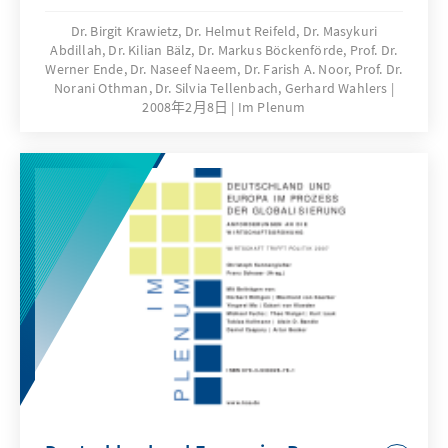
unabhängiger Institutionen vieles zu
wünschen übrig lässt. Hier will die Konrad-
Dr. Birgit Krawietz, Dr. Helmut Reifeld, Dr. Masykuri
Abdillah, Dr. Kilian Bälz, Dr. Markus Böckenförde, Prof. Dr.
Adenauer-Stiftung zur Ausformung
Werner Ende, Dr. Naseef Naeem, Dr. Farish A. Noor, Prof. Dr.
rechtsstaatlicher Strukturen konstruktiv
Norani Othman, Dr. Silvia Tellenbach, Gerhard Wahlers
beitragen. Diese Publikation dokumentiert
2008年2月8日
Im Plenum
eine Konferenz, bei der sich Experten aus den
islamischen Ländern und aus Deutschland
über Verfassungsgrundlagen und Fragen des
religiösen Rechts ausgetauscht haben.