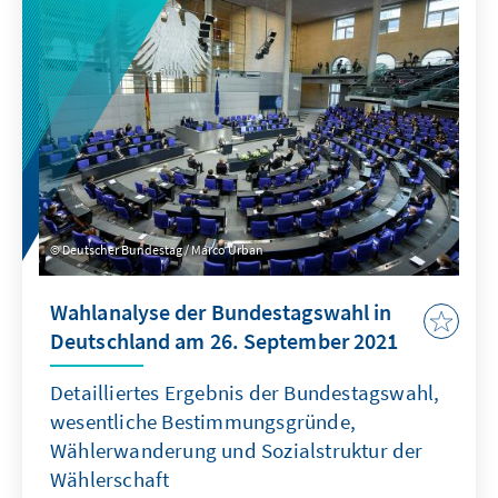
Spitzenkandidatinnen und -kandidaten,
Parteikompetenzen sowie die Beurteilung von
Leistungen der Regierung für das
Wahlergebnis erläutert.
Deutscher Bundestag / Marco Urban
Wahlanalyse der Bundestagswahl in
Deutschland am 26. September 2021
Detailliertes Ergebnis der Bundestagswahl,
wesentliche Bestimmungsgründe,
Wählerwanderung und Sozialstruktur der
Wählerschaft