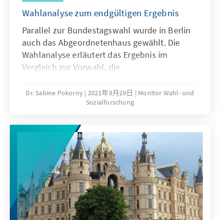
Wahlanalyse zum endgültigen Ergebnis
Parallel zur Bundestagswahl wurde in Berlin
auch das Abgeordnetenhaus gewählt. Die
Wahlanalyse erläutert das Ergebnis im
Vergleich zur Vorwahl, die
Wählerwanderungen und die wesentlichen
Bestimmungsgründe des Wahlergebnisses.
Dr. Sabine Pokorny
2021年9月29日
Monitor Wahl- und
Sozialforschung
Ausgehend von den Wahltagsbefragungen
und Umfragen im Vorfeld der Wahl wird u.a.
die Bedeutung der Einschätzungen von
Spitzenkandidatinnen und -kandidaten,
Parteikompetenzen sowie die Beurteilung von
Leistungen der Regierung für das
Wahlergebnis erläutert.