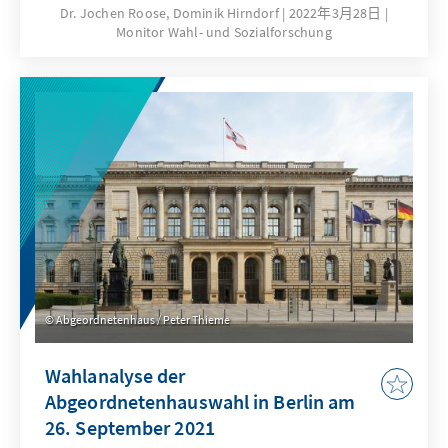
wesentlichen Bestimmungsgründe des
Dr. Jochen Roose, Dominik Hirndorf
2022年3月28日
Monitor Wahl- und Sozialforschung
Wahlergebnisses. Ausgehend von den
Wahltagsbefragungen und Umfragen im
Vorfeld der Wahl werden u. a. die Bedeutung
der Einschätzungen von
Spitzenkandidatinnen und -kandidaten,
Parteikompetenzen sowie die Beurteilung von
Leistungen der Regierung für das
Wahlergebnis erläutert.
Abgeordnetenhaus / Peter Thieme
Wahlanalyse der
Abgeordnetenhauswahl in Berlin am
26. September 2021