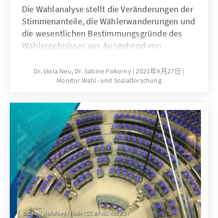
Die Wahlanalyse stellt die Veränderungen der
Stimmenanteile, die Wählerwanderungen und
die wesentlichen Bestimmungsgründe des
Wahlergebnisses vor. Ausgehend von
verschiedenen Umfragen im Vorfeld der Wahl
sowie am Wahltag wird u.a. die Bedeutung
Dr. Viola Neu, Dr. Sabine Pokorny
2021年9月27日
Monitor Wahl- und Sozialforschung
der Einschätzungen von
Spitzenkandidatinnen und -kandidaten,
Parteikompetenzen sowie die Beurteilung von
Leistungen der Regierung für das
Wahlergebnis erläutert.
David McKelvey / flickr / CC BY-NC-ND 2.0 /