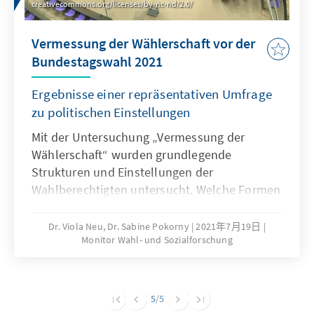
creativecommons.org/licenses/by-nc-nd/2.0/
Vermessung der Wählerschaft vor der
Bundestagswahl 2021
Ergebnisse einer repräsentativen Umfrage
zu politischen Einstellungen
Mit der Untersuchung „Vermessung der
Wählerschaft“ wurden grundlegende
Strukturen und Einstellungen der
Wahlberechtigten untersucht. Welche Formen
der Bindung an Parteien gibt es? Und wie sind
diese begründet?
Dr. Viola Neu, Dr. Sabine Pokorny
2021年7月19日
Monitor Wahl- und Sozialforschung
5
/5