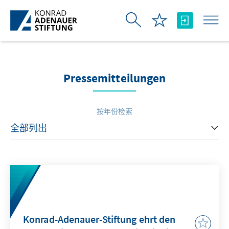
跳转到主内容
Pressemitteilungen
按年份检索
Konrad-Adenauer-Stiftung ehrt den