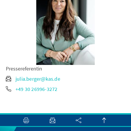
Pressereferentin
julia.berger@kas.de
+49 30 26996-3272