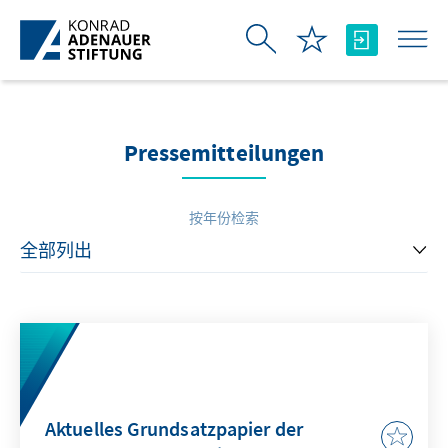
跳转到主内容
Pressemitteilungen
按年份检索
Aktuelles Grundsatzpapier der