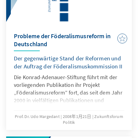
Adenauer-Stiftung beginnt mit dieser Studie
eine Reihe, die sich intensiv mit
unterschiedlichen Facetten des Extremismus
in Deutschland auseinandersetzen wird.
Dabei werden nach zwei weiteren Analysen
Probleme der Föderalismusreform in
zum Rechtsextremismus auch Studien zum
Deutschland
Linksextremismus folgen. Ziel ist im Jahr des
sechzigjährigen Bestehens der
Der gegenwärtige Stand der Reformen und
Bundesrepublik den antitolitären
der Auftrag der Föderalismuskommission II
Grundkonsenz aufrecht zu erhalten und zur
Die Konrad-Adenauer-Stiftung führt mit der
Stärkung und Verteidigung der Demokratie
vorliegenden Publikation ihr Projekt
gegen ihre Feinde, gegen die Extremisten
„Föderalismusreform” fort, das seit dem Jahr
gleich welcher Couleur beizutragen.
2000 in vielfältigen Publikationen und
Veranstaltungen zur Reformdebatte, zu
Einzelaspekten der Föderalismusreform und
Prof. Dr. Udo Margedant
2008年1月21日
Zukunftsforum
Politik
in dem eigenen Reformkonzept „Mehr
Effizienz und Transparenz im föderalen Staat”