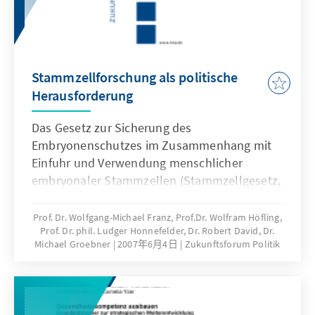
Stammzellforschung als politische
Herausforderung
Das Gesetz zur Sicherung des
Embryonenschutzes im Zusammenhang mit
Einfuhr und Verwendung menschlicher
embryonaler Stammzellen (Stammzellgesetz,
StZG) vom 28. Juni 2002 war der vorläufige
Endpunkt einer langwierigen und schwierigen
Prof. Dr. Wolfgang-Michael Franz, Prof.Dr. Wolfram Höfling,
Prof. Dr. phil. Ludger Honnefelder, Dr. Robert David, Dr.
Diskussion über die Freiräume und Grenzen
Michael Groebner
2007年6月4日
Zukunftsforum Politik
der biologisch-medizinischen Forschung mit
humanen embryonalen Stammzellen. Durch
die neuen Empfehlungen zur
Stammzellforschung, die von der Deutschen