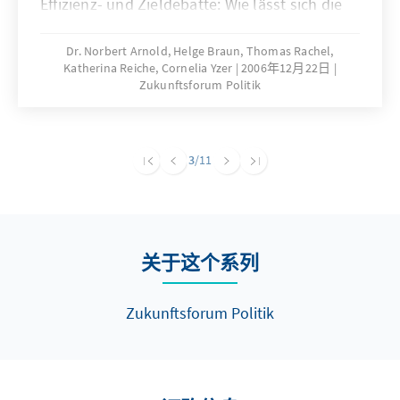
Effizienz- und Zieldebatte: Wie lässt sich die
gesundheitliche Versorgung trotz aller
Sparzwänge sichern? Wie lässt sich die
Dr. Norbert Arnold, Helge Braun, Thomas Rachel,
Katherina Reiche, Cornelia Yzer
2006年12月22日
Effizienz steigern, welchen Zielen soll Medizin
Zukunftsforum Politik
dienen? Gesundheitsforschung kann zu
diesen Fragen Beiträge leisten.
3
/11
关于这个系列
Zukunftsforum Politik