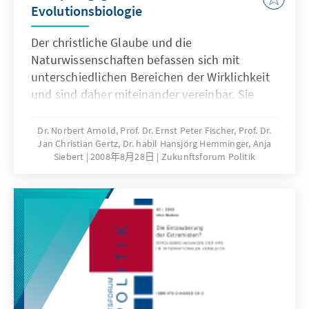
Evolutionsbiologie
Der christliche Glaube und die
Naturwissenschaften befassen sich mit
unterschiedlichen Bereichen der Wirklichkeit
und sind daher miteinander vereinbar. Sie
widersprechen sich nicht, sondern ergänzen
sich, indem sie jeweils einen anderen
Dr. Norbert Arnold, Prof. Dr. Ernst Peter Fischer, Prof. Dr.
Jan Christian Gertz, Dr. habil Hansjörg Hemminger, Anja
Ausschnitt der Realität beschreiben. Diese
Siebert
2008年8月28日
Zukunftsforum Politik
Sicht entspricht dem modernen Verständnis.
Die Vereinbarkeit von christlichem
Schöpfungsglauben und den Aussagen der
Physik und Evolutionsbiologie scheint auf den
ersten Blick daher heute eigentlich kein
Thema mehr zu sein, doch dieser Eindruck
täuscht: Es besteht nach wie vor
Diskussionsbedarf. Die Publikation befasst
sich aus unterschiedlichen Perspektiven mit