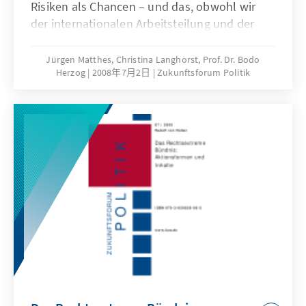
Risiken als Chancen – und das, obwohl wir
der internationalen Arbeitsteilung und der
Integration in den Weltmarkt einen großen
Teil unseres Wohlstands zu verdanken haben.
Jürgen Matthes, Christina Langhorst, Prof. Dr. Bodo
Herzog
2008年7月2日
Zukunftsforum Politik
Das vorliegende Diskussionspapier wirft einen
Blick auf die wirtschaftlichen Auswirkungen
der Globalisierung und leitet daraus
Handlungsbedarf und
Gestaltungsmöglichkeiten für die
Wirtschaftspolitik ab.