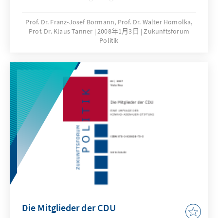
Unbestritten ist der hohe Stellenwert des
Lebensschutzes. Im Detail sind jedoch viele
Prof. Dr. Franz-Josef Bormann, Prof. Dr. Walter Homolka,
Prof. Dr. Klaus Tanner
2008年1月3日
Zukunftsforum
Fragen offen. Auch unter renommierten
Politik
Theologen und Philosophen gibt es über die
Fragen der ethischen Grenzen der
Stammzellforschung Differenzen, und dies
obwohl sie sich gleichermaßen auf eine feste
und fundierte Wertebasis beziehen. Professor
Dr. Franz-Josef Bormann, Lehrstuhl für
Moraltheologie und Ethik an der
Theologischen Fakultät Paderborn, Professor
Dr. Klaus Tanner, Lehrstuhl für Evangelische
Theologie an der Martin-Luther-Universität
Halle-Wittenberg, und Rabbiner Professor Dr.
Walter Homolka, geschäftführender Direktor
des Abraham Geiger Kollegs, Berlin, skizzieren
ihre unterschiedlichen ethischen
Die Mitglieder der CDU
Bewertungen der Stammzellforschung.