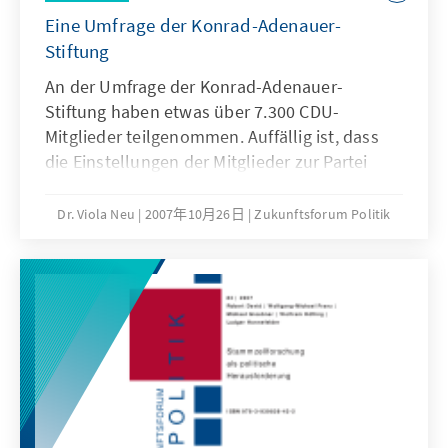
Eine Umfrage der Konrad-Adenauer-
Stiftung
An der Umfrage der Konrad-Adenauer-
Stiftung haben etwas über 7.300 CDU-
Mitglieder teilgenommen. Auffällig ist, dass
die Einstellungen der Mitglieder zur Partei
überwiegend harmonisieren und nur in
wenigen Sachfragen polarisieren. Auch wenn
Dr. Viola Neu
2007年10月26日
Zukunftsforum Politik
es in konkreten politischen Feldern zu
inhaltlichen Diskussionen kommt, besteht in
derMitgliedschaft ein breiter Konsens, der die
Partei trägt.