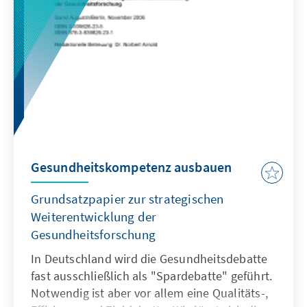
Forschungsgemeinschaft im November 2006
vorgelegt wurden, rückt die
Stammzellforschung erneut in den Fokus des
öffentlichen Interesses. In der vorliegenden
Studie wird die Stammzellforschung unter
ethischer, juristischer und medizinischer
Perspektive bewertet. Damit will die Konrad-
Adenauer-Stiftung erneut einen
Diskussionsbeitrag zur biopolitischen Debatte
leisten.
Gesundheitskompetenz ausbauen
Grundsatzpapier zur strategischen
Weiterentwicklung der
Gesundheitsforschung
In Deutschland wird die Gesundheitsdebatte
fast ausschließlich als "Spardebatte" geführt.
Notwendig ist aber vor allem eine Qualitäts-,