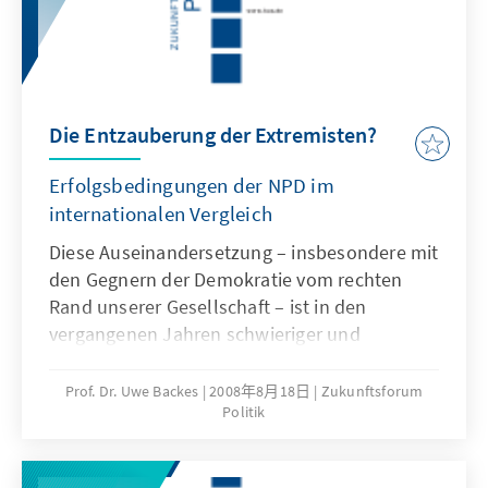
den Fragen des christlichen
Schöpfungsglaubens, der Evolutionsbiologie
und des Kreationismus. Sie gibt einen
prägnanten Überblick über den aktuellen
Diskussionsstand und will damit einen
Die Entzauberung der Extremisten?
Beitrag zur aktuellen Diskussion leisten.
Erfolgsbedingungen der NPD im
internationalen Vergleich
Diese Auseinandersetzung – insbesondere mit
den Gegnern der Demokratie vom rechten
Rand unserer Gesellschaft – ist in den
vergangenen Jahren schwieriger und
vielschichtiger geworden: Die
Rechtsextremisten haben ihre Taktik
Prof. Dr. Uwe Backes
2008年8月18日
Zukunftsforum
Politik
verändert.