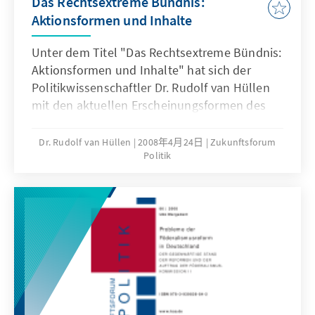
Das Rechtsextreme Bündnis:
Aktionsformen und Inhalte
Unter dem Titel "Das Rechtsextreme Bündnis:
Aktionsformen und Inhalte" hat sich der
Politikwissenschaftler Dr. Rudolf van Hüllen
mit den aktuellen Erscheinungsformen des
Rechtsextremismus auseinandergesetzt. Der
Autor analysiert, dass der organisierte
Dr. Rudolf van Hüllen
2008年4月24日
Zukunftsforum
Politik
Rechtsextremismus aus seiner
Nischenexistenz ausgebrochen ist und
versucht, zu einem politisch relevanten Faktor
zu werden. Intensiv setzt er sich auch mit den
ideologischen Besonderheiten auseinander.
Spannend ist die Lektüre nicht zuletzt, da er
die Möglichkeiten der Auseinandersetzung
der demokratischen Kräfte mit dem
Phänomen breit diskutiert. Die Konrad-