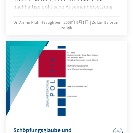
nachhaltige politische Auseinandersetzung
mit ihnen erfolgen, die konzentriert und
entschieden, aber auch unaufgeregt geführt
Dr. Armin Pfahl-Traughber
2008年9月1日
Zukunftsforum
Politik
werden sollte. Dies erfordert eine genaue
Kenntnis von Entwicklung, ideologischen
Grundlagen, Organisationsformen und
Strategie der maßgeblichen Träger
extremistischen Gedankenguts. Im
rechtsextremen Bereich ist ein solcher
maßgeblicher Träger die NPD. Die vorliegende
Studie zeigt detailliert die Entwicklung und
den gegenwärtigen Zustand der NPD auf.
Schöpfungsglaube und