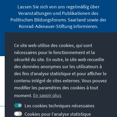
Lassen Sie sich von uns regelmäßig über
Veranstaltungen und Publikationen des
Politischen Bildungsforums Saarland sowie der
Konrad-Adenauer-Stiftung informieren.
Jetzt abonnieren
Ce site web utilise des cookies, qui sont
nécessaires pour le fonctionnement et la
sécurité du site. En outre, le site web recueille
des données anonymes sur les utilisateurs à
Adresse
des fins d’analyse statistique et pour afficher le
contenu intégré de sites externes. Vous pouvez
Contact
modifier les paramètres des cookies à tout
moment.
En savoir plus
Visitez aussi
Les cookies techniques nécessaires
Page principale de la KAS
Impressum
Cookies pour l’analyse statistique