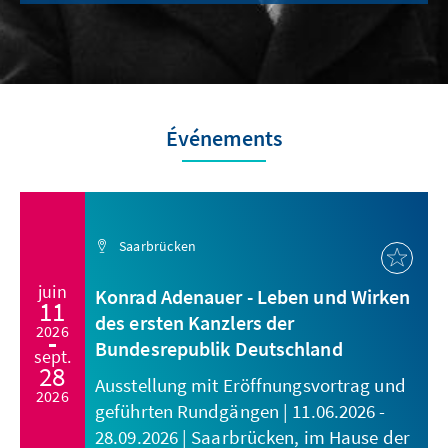
Événements
Saarbrücken
juin
Konrad Adenauer - Leben und Wirken
11
des ersten Kanzlers der
2026
Bundesrepublik Deutschland
sept.
28
Ausstellung mit Eröffnungsvortrag und
2026
geführten Rundgängen | 11.06.2026 -
28.09.2026 | Saarbrücken, im Hause der