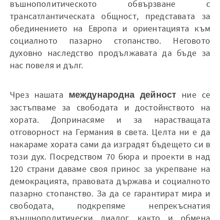
въшнополитическото обвързване с
трансатлантическата общност, представата за
обединението на Европа и ориентацията към
социалното пазарно стопанство. Неговото
духовно наследство продължавата да бъде за
нас повеля и дълг.
Чрез нашата
международна дейност
ние се
застъпваме за свободата и достойнството на
хората. Допринасяме и за нарастващата
отговорност на Германия в света. Целта ни е да
накараме хората сами да изградят бъдещето си в
този дух. Посредством 70 бюра и проекти в над
120 страни даваме своя принос за укрепване на
демокрацията, правовата държава и социалното
пазарно стопанство. За да се гарантират мира и
свободата, подкрепяме непрекъснатия
външнополитически диалог, както и обмена