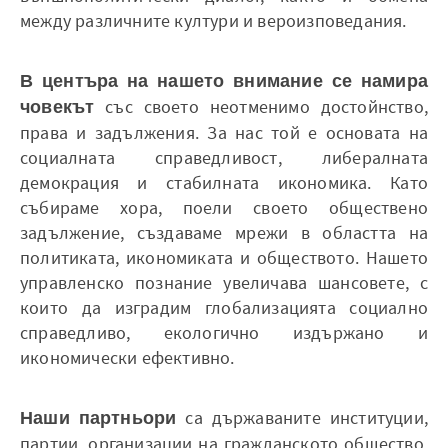
между различните култури и вероизповедания.
В центъра на нашето внимание се намира
човекът
със своето неотменимо достойнство,
права и задължения. За нас той е основата на
социалната справедливост, либералната
демокрация и стабилната икономика. Като
събираме хора, поели своето обществено
задължение, създаваме мрежи в областта на
политиката, икономиката и обществото. Нашето
управленско познание увеличава шансовете, с
които да изградим глобализацията социално
справедливо, екологично издържано и
икономически ефективно.
Наши партньори
са държаваните институции,
партии, организации на гражданското общество,