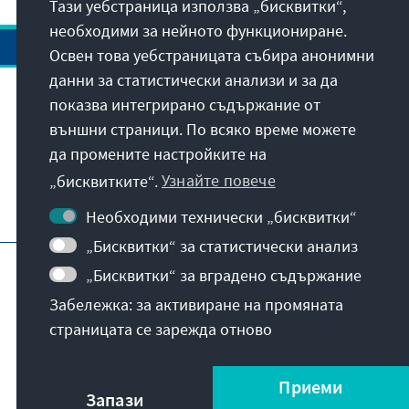
Тази уебстраница използва „бисквитки“,
необходими за нейното функциониране.
Освен това уебстраницата събира анонимни
данни за статистически анализи и за да
показва интегрирано съдържание от
Адрес
външни страници. По всяко време можете
да промените настройките на
Контакт
„бисквитките“.
Узнайте повече
Полезни връзки
Необходими технически „бисквитки“
„Бисквитки“ за статистически анализ
Главна страница на фондация
Авторско каре
„Бисквитки“ за вградено съдържание
Политика на поверителност
Забележка: за активиране на промяната
Условия за ползване
страницата се зарежда отново
Декларация за достъпност
докладна бариера
© Konrad-Adenauer-Stiftung e.V. 2026
Приеми
Запази