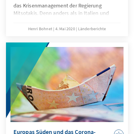
das Krisenmanagement der Regierung
Mitsotakis. Denn anders als in Italien und
Spanien, aber auch in von der Größe
vergleichbareren Staaten wie Portugal oder
Henri Bohnet
4. Mai 2020
Länderberichte
Belgien gibt es in Griechenland wenig
Infizierte und Tote von Covid-19. Das Land
kennt durch die Jahre der Rezession vor
allem seine Schwächen, nicht zuletzt im
Gesundheitssystem. Deshalb hat Athen das
einzig Mögliche getan und frühzeitig auf die
drohende Katastrophe regiert. Am heutigen
Montag (04. Mai 2020) treten erstmals
behutsame Lockerungen in Kraft. Gleichzeitig
setzt die Regierung auf neu gewonnene
Stärken und auf ein neues Phänomen, das bei
den Bürgern lange in Vergessenheit geraten
war: Zuversicht.
Europas Süden und das Corona-