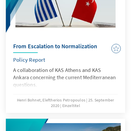
explosives Interview über sexuelle
Belästigung veröffentlichte, hat sich das
geändert.
From Escalation to Normalization
Policy Report
A collaboration of KAS Athens and KAS
Ankara concerning the current Mediterranean
questions.
Henri Bohnet, Eleftherios Petropoulos
25. September
2020
Einzeltitel