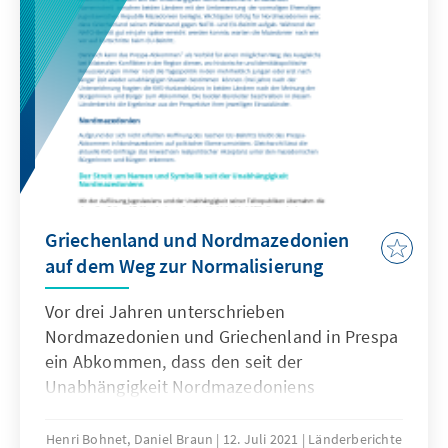
Griechenland und Nordmazedonien
auf dem Weg zur Normalisierung
Vor drei Jahren unterschrieben
Nordmazedonien und Griechenland in Prespa
ein Abkommen, dass den seit der
Unabhängigkeit Nordmazedoniens
schwelenden Namensstreit zwischen beiden
Ländern mit der Umbenennung der
Henri Bohnet, Daniel Braun
12. Juli 2021
Länderberichte