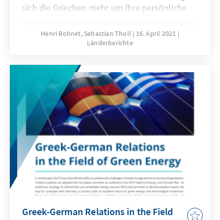
sich die Griechen mehr um ihre persönliche
Gesund-heit und ihr wirtschaftliches
Überleben als um das Überleben unseres
Henri Bohnet, Sebastian Tholl
16. April 2021
Länderberichte
Planeten. Doch anders als in früheren Krisen
sprechen heute führende Politiker und
Meinungsmacher aus Wissen-schaft und
Wirtschaft erstaunlich einstimmig über die
Nachhaltigkeit als der Schlüssel für die
Rückkehr zu Wachstum und Wohlstand. Und
anders als früher haben sie offenbar sehr
kon-krete Vorstellungen darüber, was zu tun
ist, um Griechenland ein „grünes Wachstum“
zu ermöglichen.
Greek-German Relations in the Field