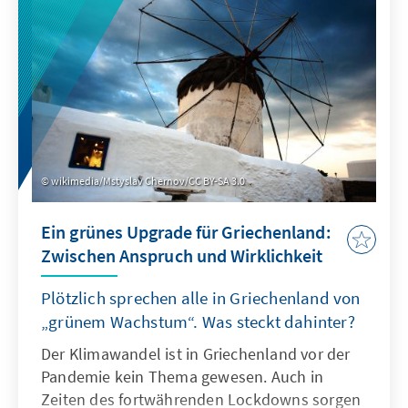
Meinung der Bürgerinnen und Bürger zum
Abkommen. Die beiden Büroleiter
beschreiben in diesem Länderbericht die
Ergebnisse aus der Perspektive ihrer
jeweiligen Einsatzländer.
wikimedia/Mstyslav Chernov/CC BY-SA 3.0
Ein grünes Upgrade für Griechenland:
Zwischen Anspruch und Wirklichkeit
Plötzlich sprechen alle in Griechenland von
„grünem Wachstum“. Was steckt dahinter?
Der Klimawandel ist in Griechenland vor der
Pandemie kein Thema gewesen. Auch in
Zeiten des fortwährenden Lockdowns sorgen