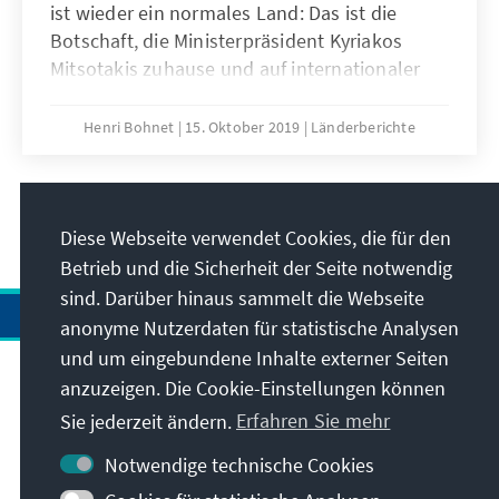
ist wieder ein normales Land: Das ist die
Botschaft, die Ministerpräsident Kyriakos
Mitsotakis zuhause und auf internationaler
Bühne verbreitet. Griechenland will ein
politisch verlässlicher und wirtschaftlich
Henri Bohnet
15. Oktober 2019
Länderberichte
attraktiver Partner sein. Vor dem Hintergrund
zunehmender Unruhe im Nahen Osten, einer
sich verschlechternden Weltwirtschaft und
3
/9
lauter werdenden Forderungen für eine
Diese Webseite verwendet Cookies, die für den
globale Kraftanstrengung in Sachen Klima ist
Betrieb und die Sicherheit der Seite notwendig
das mehr als wünschenswert. Ist es auch
sind. Darüber hinaus sammelt die Webseite
machbar?
anonyme Nutzerdaten für statistische Analysen
und um eingebundene Inhalte externer Seiten
anzuzeigen. Die Cookie-Einstellungen können
Anschrift
Sie jederzeit ändern.
Erfahren Sie mehr
Kontakt
Notwendige technische Cookies