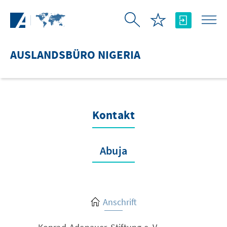
Zum Hauptinhalt springen
AUSLANDSBÜRO NIGERIA
Kontakt
Abuja
Anschrift