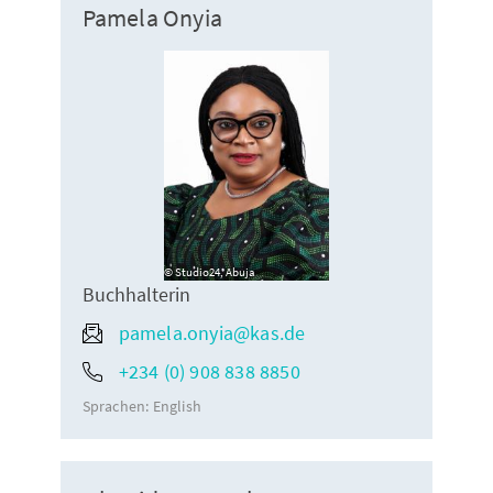
Pamela Onyia
Studio24, Abuja
Buchhalterin
pamela.onyia@kas.de
+234 (0) 908 838 8850
Sprachen:
English