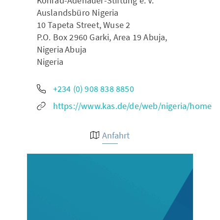
Konrad-Adenauer-Stiftung e. V.
Auslandsbüro Nigeria
10 Tapeta Street, Wuse 2
P.O. Box 2960 Garki, Area 19 Abuja,
Nigeria
Abuja
Nigeria
+234 (0) 908 838 8850
https://www.kas.de/de/web/nigeria/home
Anfahrt