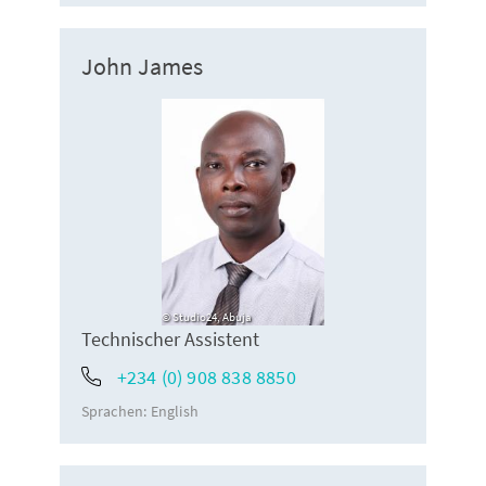
John James
Studio24, Abuja
Technischer Assistent
+234 (0) 908 838 8850
Sprachen:
English