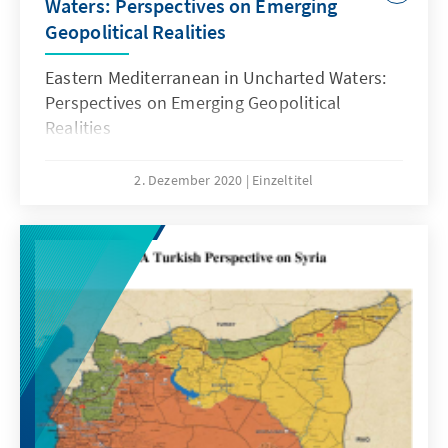
Waters: Perspectives on Emerging
Überblick über eine Talfahrt.
Geopolitical Realities
Eastern Mediterranean in Uncharted Waters:
Perspectives on Emerging Geopolitical
Realities
2. Dezember 2020
Einzeltitel