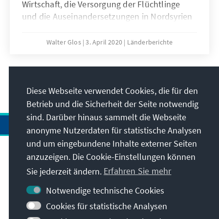
Wirtschaft, die Versorgung der Flüchtlinge
und die Auseinandersetzungen in Nordsyrien
addieren sich hinzu. Arbeitslosigkeit
beunruhigt die Türken jedoch mehr als das
Walter Glos
3. April 2020
Länderberichte
Virus. Deutschland bleibt in diesen Zeiten ein
wichtiger Partner der Türkei. Schafft die Türkei
es, alle Feuer gleichzeitig zu löschen? Eine
3
/24
Analyse.
Diese Webseite verwendet Cookies, die für den
Betrieb und die Sicherheit der Seite notwendig
sind. Darüber hinaus sammelt die Webseite
anonyme Nutzerdaten für statistische Analysen
und um eingebundene Inhalte externer Seiten
anzuzeigen. Die Cookie-Einstellungen können
Anschrift
Sie jederzeit ändern.
Erfahren Sie mehr
Kontakt
Notwendige technische Cookies
Cookies für statistische Analysen
Besuchen Sie auch