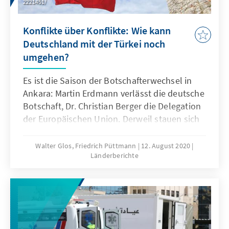
2221451/
Konflikte über Konflikte: Wie kann
Deutschland mit der Türkei noch
umgehen?
Es ist die Saison der Botschafterwechsel in
Ankara: Martin Erdmann verlässt die deutsche
Botschaft, Dr. Christian Berger die Delegation
der Europäischen Union. Derweil stauen sich
die Konflikte der EU und ihrer
Mitgliedsstaaten mit der Türkei zunehmend
Walter Glos, Friedrich Püttmann
12. August 2020
Länderberichte
an und werden gefühlt täglich mehr. Zeit für
eine Zwischenbetrachtung der europäisch-
türkisch Beziehungen und die Frage, wie
Deutschland und die EU mit der Türkei
umgehen sollten. Taugt die Türkei noch als
Partner der EU und Mitglied der NATO? Klar