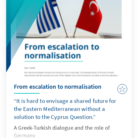
Corona drängendste Problem in Europa“
identifiziert. Die meisten Geflüchteten
weltweit befinden sich derweil auf der
anderen Seite der Ägäis in der Türkei und
werden dort auch mit europäischer Hilfe
versorgt. Das wirft bis heute immer wieder
Fragen auf in Europas Parlamenten und
Medien: Wohin genau gehen die Zahlungen
der EU und erfüllen sie auch ihren Zweck?
Was muss geschehen, damit der Zulauf nach
Lesbos nicht wieder ansteigt?
From escalation to normalisation
“It is hard to envisage a shared future for
the Eastern Mediterranean without a
solution to the Cyprus Question.”
A Greek-Turkish dialogue and the role of
Germany