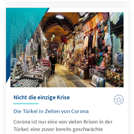
fortwährenden Transformationsprozessen der
Region könnte die Pandemie als Katalysator
wirken. Die Corona-Krise wirft damit nicht nur
Fragen zur Krisenreaktions- und
Widerstandsfähigkeit der betroffenen Staaten
und ihre Gesundheitssystemen auf, sondern
auch zu den politischen und
sozioökonomischen Folgen in einer Region,
deren Entwicklung immer auch Folgen für
Europa nach sich zieht.
public domain
Nicht die einzige Krise
Die Türkei in Zeiten von Corona
Corona ist nur eine von vielen Krisen in der
Türkei: eine zuvor bereits geschwächte