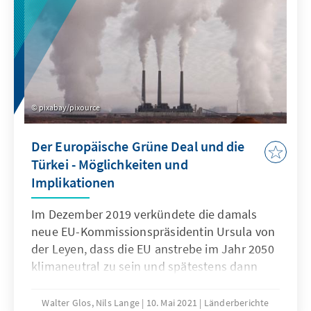
pixabay/pixource
Der Europäische Grüne Deal und die
Türkei - Möglichkeiten und
Implikationen
Im Dezember 2019 verkündete die damals
neue EU-Kommissionspräsidentin Ursula von
der Leyen, dass die EU anstrebe im Jahr 2050
klimaneutral zu sein und spätestens dann
keine Netto-Treibhausgasemissionen mehr
freigesetzt werden sollen. Dieser „Grüne
Walter Glos, Nils Lange
10. Mai 2021
Länderberichte