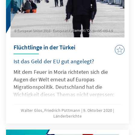
European Union 2016 - European Parliament / CC B>-NC-ND 4.0
Flüchtlinge in der Türkei
Ist das Geld der EU gut angelegt?
Mit dem Feuer in Moria richteten sich die
Augen der Welt erneut auf Europas
Migrationspolitik. Deutschland hat die
Wichtigkeit dieses Themas nicht vergessen:
Am Tag der Konrad-Adenauer-Stiftung, dem
10. September wurde die Migrationspolitik in
Walter Glos, Friedrich Püttmann
9. Oktober 2020
Länderberichte
einer Podiumsdiskussion mit
Bundeskanzlerin Angela Merkel und dem EVP-
Vorsitzenden Donald Tusk als „das neben