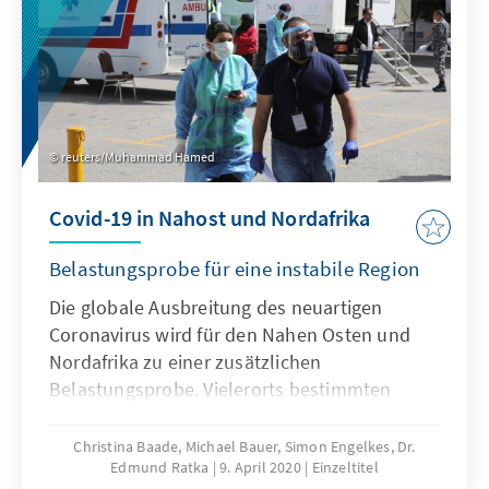
ist, die EU und die Türkei brauchen einander.
Viele hoffen nun, dass gerade Deutschland
während seiner aktuellen EU-
Ratspräsidentschaft das Verhältnis repariert.
Wie könnte das gehen?
reuters/Muhammad Hamed
Covid-19 in Nahost und Nordafrika
Belastungsprobe für eine instabile Region
Die globale Ausbreitung des neuartigen
Coronavirus wird für den Nahen Osten und
Nordafrika zu einer zusätzlichen
Belastungsprobe. Vielerorts bestimmten
politische und wirtschaftliche Krisen bereits
den Alltag, sind staatliche Strukturen und
Christina Baade, Michael Bauer, Simon Engelkes, Dr.
Edmund Ratka
9. April 2020
Einzeltitel
Legitimität nur schwach ausgeprägt. In den