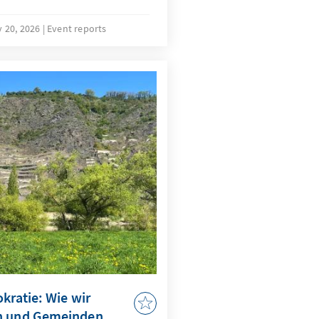
ms Rheinland-Pfalz der
 im Erbacher Hof.
 20, 2026
Event reports
kratie: Wie wir
en und Gemeinden