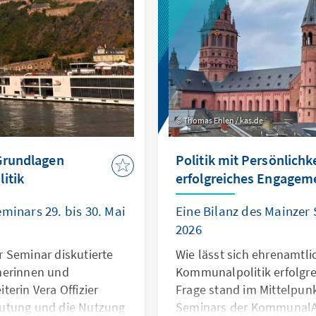
Thomas Ehlen / kas.de
 Grundlagen
Politik mit Persönlichk
itik
erfolgreiches Engagem
minars 29. bis 30. Mai
Eine Bilanz des Mainzer 
2026
 Seminar diskutierte
Wie lässt sich ehrenamtl
merinnen und
Kommunalpolitik erfolgre
erin Vera Offizier
Frage stand im Mittelpun
utung und die Nutzung
Seminars der Kommunal