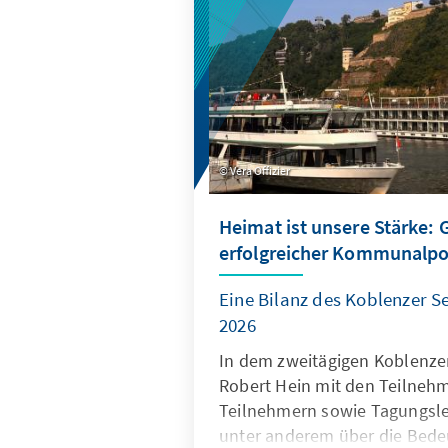
Vera Offizier
Heimat ist unsere Stärke:
erfolgreicher Kommunalpol
Eine Bilanz des Koblenzer Se
2026
In dem zweitägigen Koblenzer
Robert Hein mit den Teilneh
Teilnehmern sowie Tagungsleit
unter anderem über die Bede