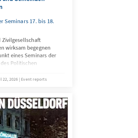
n
er Seminars 17. bis 18.
Zivilgesellschaft
zen wirksam begegnen
unkt eines Seminars der
es Politischen
-Pfalz der Konrad-
lich. Ehrenamtliche
il 22, 2026
Event reports
nd -politiker setzten sich
einungsformen, Strategien
seinander