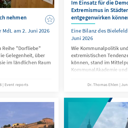
Im Einsatz für die Demo
Extremismus in Städt
lich nehmen
entgegenwirken könne
er MdL am 2. Juni 2026
Eine Bilanz des Bielefeld
Juni 2026
Reihe "Dorfliebe"
Wie Kommunalpolitik und 
ie Gelegenheit, über
extremistischen Tenden
sie im ländlichen Raum
können, stand im Mittelp
KommunalAkademie und d
Bildungsforums Nordrhei
Adenauer-Stiftung in Dieb
26
Event reports
Dr. Thomas Ehlen
Jun
Kommunalpolitikerinnen u
zwei Tage lang mit Ersch
und Gegenmaßnahmen au