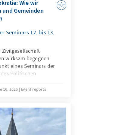
kratie: Wie wir
en und Gemeinden
n
er Seminars 12. bis 13.
Zivilgesellschaft
zen wirksam begegnen
unkt eines Seminars der
es Politischen
n-Westfalen der Konrad-
lich. Ehrenamtliche
e 16, 2026
Event reports
nd -politiker setzten sich
einungsformen, Strategien
seinander.