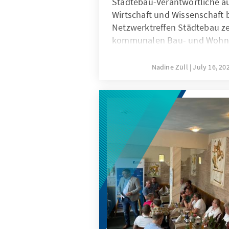
Städtebau-Verantwortliche au
Wirtschaft und Wissenschaft
Netzwerktreffen Städtebau ze
kommunalen Bau- und Wohnun
Dreiklang aus bezahlbarem 
städtebaulicher Mitbestimmu
Nadine Züll
July 16, 20
kann gelingen, wenn Kommu
Instrumente der Bodenpoliti
Baurecht und kommunale W
strategisch nutzen.