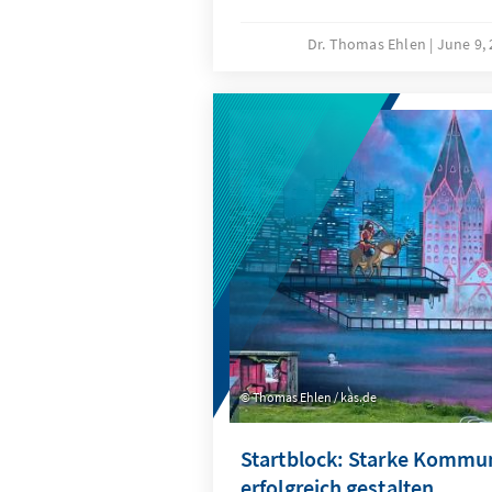
von Geschäftsordnungen und
der Öffentlichkeitsarbeit: Pra
Dr. Thomas Ehlen
June 9,
kommunale Entscheidungsträ
Thomas Ehlen / kas.de
Startblock: Starke Kommun
erfolgreich gestalten