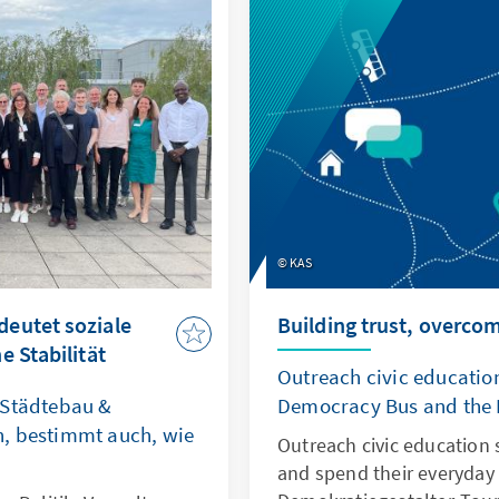
KAS
eutet soziale
Building trust, overco
 Stabilität
Outreach civic education
 Städtebau &
Democracy Bus and the 
, bestimmt auch, wie
Outreach civic education 
and spend their everyday 