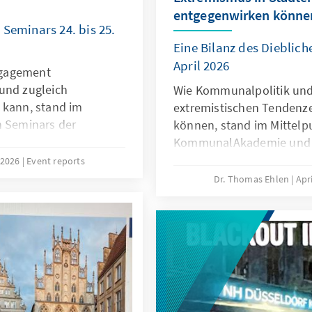
entgegenwirken könne
 Seminars 24. bis 25.
Eine Bilanz des Dieblich
April 2026
ngagement
und zugleich
Wie Kommunalpolitik und 
 kann, stand im
extremistischen Tenden
n Seminars der
können, stand im Mittelp
Politischen
KommunalAkademie und d
stfalen der Konrad
Bildungsforums Rheinland
, 2026
Event reports
rn. Rund um die
Adenauer-Stiftung in Dieb
Dr. Thomas Ehlen
Apr
alten –
Kommunalpolitikerinnen u
namtlich Engagierte
zwei Tage lang mit Ersch
usammen, um
und Gegenmaßnahmen au
 Erfahrungen