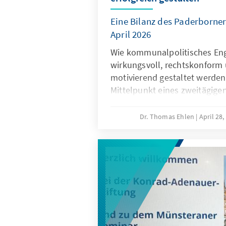
Eine Bilanz des Paderborner
April 2026
Wie kommunalpolitisches E
wirkungsvoll, rechtskonform 
motivierend gestaltet werden
Mittelpunkt eines zweitägige
KommunalAkademie und des 
Bildungsforums Nordrhein We
Dr. Thomas Ehlen
April 28
Adenauer Stiftung in Paderbo
Leitfrage „Mitreden – Mitgest
Mitverantworten“ kamen ehre
aus Räten und Fraktionen z
Grundlagen zu vertiefen und
auszutauschen.