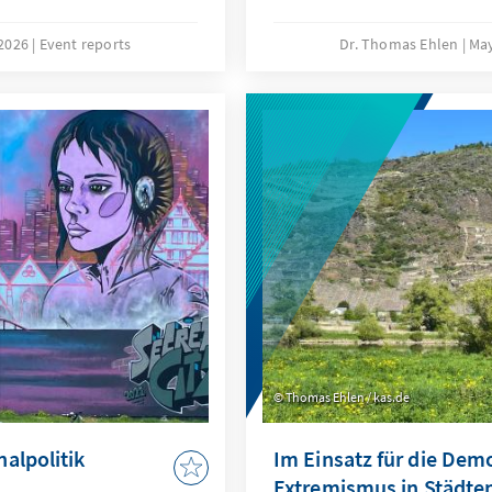
 sowie die Grundlagen
Politischen Bildungsforu
xisnahe Einblicke für
Konrad-Adenauer-Stiftung
 2026
Event reports
Dr. Thomas Ehlen
May
ger.
Thomas Ehlen / kas.de
alpolitik
Im Einsatz für die Demo
Extremismus in Städt