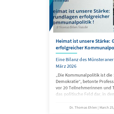
Thomas Ehlen / kas.de
Heimat ist unsere Stärke:
erfolgreicher Kommunalpol
Eine Bilanz des Münsteraner
März 2026
„Die Kommunalpolitik ist die
Demokratie“, betonte Profess
vor 20 Teilnehmerinnen und T
das politische Feld dar, in 
nicht nur ein Schlagwort, son
sei. Kommunalpolitiker könnt
Dr. Thomas Ehlen
March 25
Probleme lösen und damit das