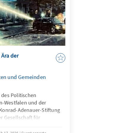
 Ära der
dten und Gemeinden
 des Politischen
n-Westfalen und der
onrad-Adenauer-Stiftung
er Gesellschaft für