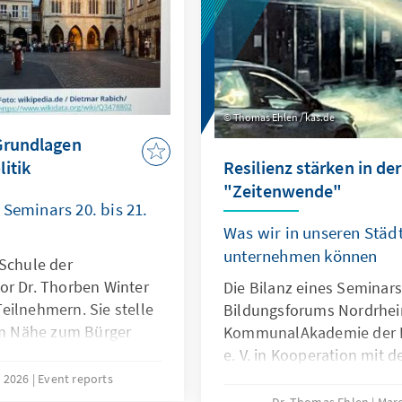
Thomas Ehlen / kas.de
 Grundlagen
itik
Resilienz stärken in der
"Zeitenwende"
 Seminars 20. bis 21.
Was wir in unseren Stä
unternehmen können
 Schule der
or Dr. Thorben Winter
Die Bilanz eines Seminars
eilnehmern. Sie stelle
Bildungsforums Nordrhei
dem Nähe zum Bürger
KommunalAkademie der K
dern gelebte Realität
e. V. in Kooperation mit d
en als Experten vor Ort
Sicherheitspolitik e. V.
, 2026
Event reports
 Vertrauen in die