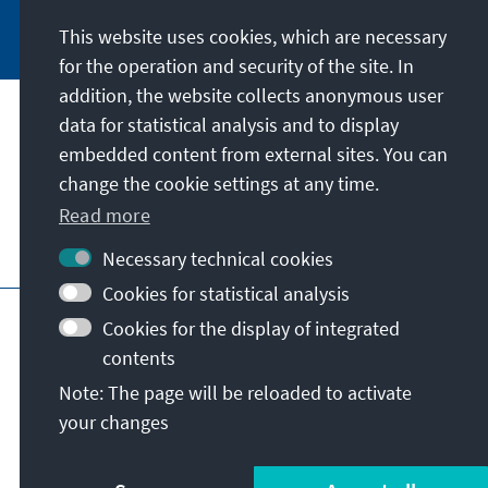
Jetzt abonnieren
This website uses cookies, which are necessary
for the operation and security of the site. In
addition, the website collects anonymous user
data for statistical analysis and to display
Address
embedded content from external sites. You can
change the cookie settings at any time.
Contact
Read more
Visit also
Necessary technical cookies
Cookies for statistical analysis
Main page of KAS
Imprint
Data protection
Cookies for the display of integrated
Terms of use
Declaration on accessibility
contents
Report an accessibility issue
Note: The page will be reloaded to activate
General terms and conditions
your changes
© Konrad-Adenauer-Stiftung e.V. 2026