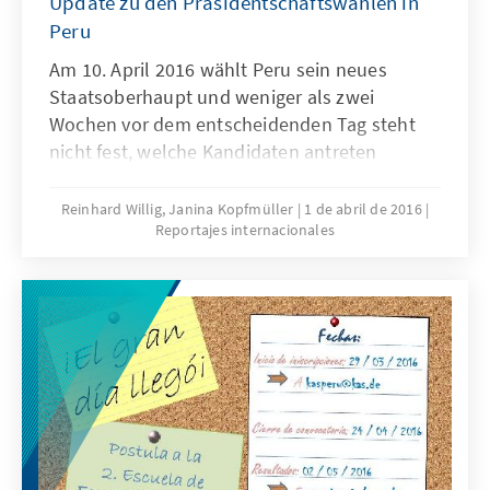
Update zu den Präsidentschaftswahlen in
Peru
Am 10. April 2016 wählt Peru sein neues
Staatsoberhaupt und weniger als zwei
Wochen vor dem entscheidenden Tag steht
nicht fest, welche Kandidaten antreten
beziehungsweise antreten dürfen. In den
peruanischen Medien erscheinen fast täglich
Reinhard Willig, Janina Kopfmüller
1 de abril de 2016
Reportajes internacionales
Meldungen über neue Anschuldigungen
gegen die Kandidaten wegen Verstößen gegen
das reformierte Wahl- und Parteienrecht,
verbunden mit entsprechenden
Ausschlussanträgen bei der
Wahlgerichtsbarkeit.