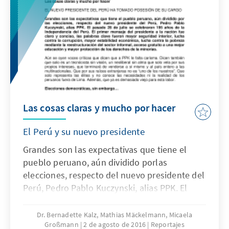
Las cosas claras y mucho por hacer
El Perú y su nuevo presidente
Grandes son las expectativas que tiene el
pueblo peruano, aún dividido porlas
elecciones, respecto del nuevo presidente del
Perú, Pedro Pablo Kuczynski, alias PPK. El
pasado 28 de julio se celebraron 195 años de
la Independencia del Perú. El primer mensaje
Dr. Bernadette Kalz, Mathias Mäckelmann, Micaela
Großmann
2 de agosto de 2016
Reportajes
del presidente a la nación fue claro y conciso,