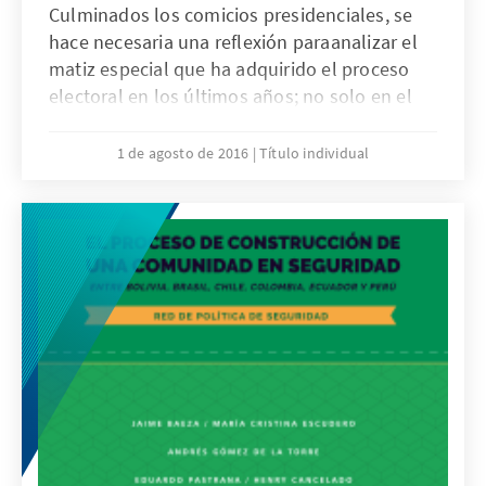
Culminados los comicios presidenciales, se
hace necesaria una reflexión paraanalizar el
matiz especial que ha adquirido el proceso
electoral en los últimos años; no solo en el
ámbito político, sino −en especial− en el
ámbito ciudadano. Y es que son los votantes
1 de agosto de 2016
Título individual
quienes, a través del sufragio, expresan
también su sentiry sus expectativas.