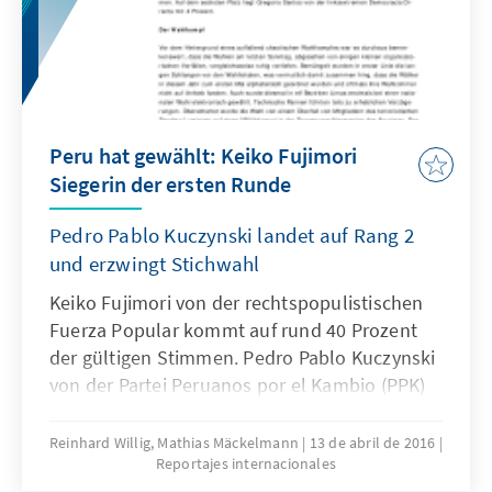
Peru hat gewählt: Keiko Fujimori
Siegerin der ersten Runde
Pedro Pablo Kuczynski landet auf Rang 2
und erzwingt Stichwahl
Keiko Fujimori von der rechtspopulistischen
Fuerza Popular kommt auf rund 40 Prozent
der gültigen Stimmen. Pedro Pablo Kuczynski
von der Partei Peruanos por el Kambio (PPK)
erreichte etwa 21 Prozent der Stimmen. Weil
keiner der Kandidaten den für eine Wahl im
Reinhard Willig, Mathias Mäckelmann
13 de abril de 2016
Reportajes internacionales
ersten Wahlgang erforderlichen