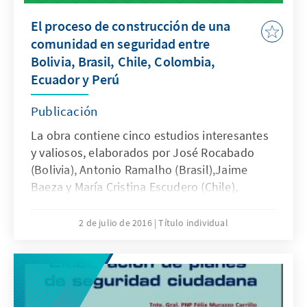
El proceso de construcción de una
comunidad en seguridad entre
Bolivia, Brasil, Chile, Colombia,
Ecuador y Perú
Publicación
La obra contiene cinco estudios interesantes
y valiosos, elaborados por José Rocabado
(Bolivia), Antonio Ramalho (Brasil),Jaime
Baeza y María Cristina Escudero (Chile),
Eduardo Pastrana y HenryCancelado
(Colombia) y Andrés Gómez de la Torre (Perú).
2 de julio de 2016
Título individual
En ellos, los autoresanalizan qué debe
entenderse por una comunidad de
seguridad,cuáles son sus etapas o fases así
como las condiciones que hay que
cumplirpara alcanzar tal objetivo, para luego