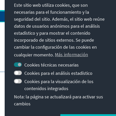
Este sitio web utiliza cookies, que son
necesarias para el funcionamiento y la
seguridad del sitio. Además, el sitio web reúne
datos de usuarios anónimos para el análisis
estadístico y para mostrar el contenido
Dirección
incorporado de sitios externos. Se puede
cambiar la configuración de las cookies en
Contacto
cualquier momento.
Más información
Visita también
Cookies técnicas necesarias
Cookies para el análisis estadístico
Página principal de la KAS
Pie de imprenta
Cookies para la visualización de los
Protección de datos
Condiciones de uso
contenidos integrados
Declaración sobre accesibilidad
Nota: la página se actualizará para activar sus
Notificar barrera
cambios
© Konrad-Adenauer-Stiftung e.V. 2026