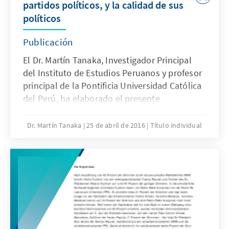
partidos políticos, y la calidad de sus
políticos
Publicación
El Dr. Martín Tanaka, Investigador Principal
del Instituto de Estudios Peruanos y profesor
principal de la Pontificia Universidad Católica
del Perú, ha elaborado el presente
documento como un input para la
Conferencia Internacional también titulada
Dr. Martín Tanaka
25 de abril de 2016
Título individual
"Constitución y funcionamiento de los
partidos políticos, y la calidad de sus
políticos", realizada el 25 de abril de 2016.