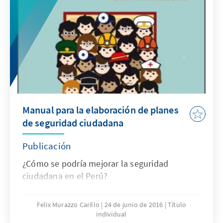
abocarse desde su respectiva visiónnacional a
establecer qué pasos deberían darse para
lograr construir dichacomunidad entre
nuestros países.
Manual para la elaboración de planes
de seguridad ciudadana
Publicación
¿Cómo se podría mejorar la seguridad
ciudadana en el Perú?
Felix Murazzo Carillo
24 de junio de 2016
Título
individual