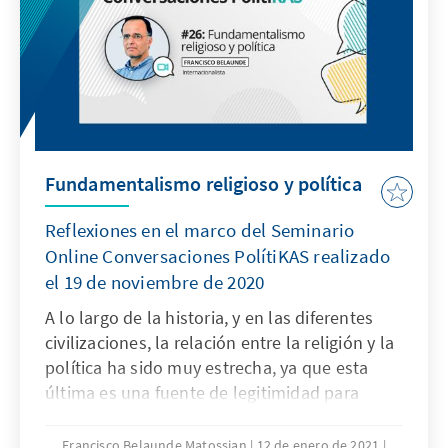
Bewegung MUPP (Movimiento de Unidad
Plurinacional Pachakutik) liegen nach
momentanem Stand der Auszählung
praktisch gleich auf. Der bemerkenswert
knappe Vorsprung des zweitplatzierten vor
dem drittplatzierten Kandidaten birgt
Sprengstoff in sich.
Fundamentalismo religioso y política
Reflexiones en el marco del Seminario
Online Conversaciones PolítiKAS realizado
el 19 de noviembre de 2020
A lo largo de la historia, y en las diferentes
civilizaciones, la relación entre la religión y la
política ha sido muy estrecha, ya que esta
última es una fuente de legitimidad para
establecer la naturaleza del gobierno y los
límites de la autoridad
Francisco Belaunde Matossian
12 de enero de 2021