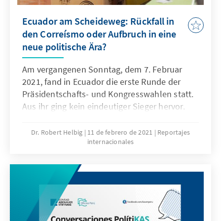
Ecuador am Scheideweg: Rückfall in
den Correísmo oder Aufbruch in eine
neue politische Ära?
Am vergangenen Sonntag, dem 7. Februar
2021, fand in Ecuador die erste Runde der
Präsidentschafts- und Kongresswahlen statt.
Aus ihr ging kein eindeutiger Sieger hervor.
Andrés Arauz vom sozialistischen Bündnis
UNES (La Unión por la Esperanza) konnte sich
Dr. Robert Helbig
11 de febrero de 2021
Reportajes
internacionales
mit 32,57 Prozent als stärkster Kandidat für
die notwendig gewordene Stichwahl am 11.
April 2021 qualifizieren. Wer gegen ihn in der
Stichwahl antreten wird, ist auch fünf Tage
nach der Wahl noch ungewiss. Guillermo
Lasso von der liberalen Partei CREO (Creando
Oportunidades) und Yaku Pérez der indigenen