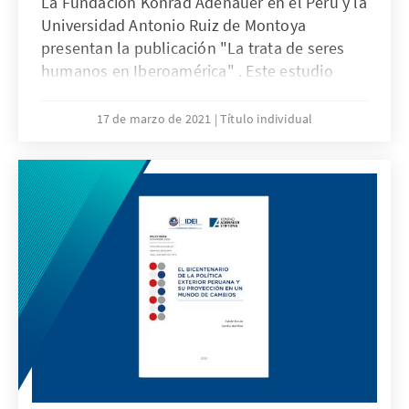
La Fundación Konrad Adenauer en el Perú y la
Universidad Antonio Ruiz de Montoya
presentan la publicación "La trata de seres
humanos en Iberoamérica" . Este estudio
muestra que a nivel mundial se han dado
significativos avances en la definición legal de
17 de marzo de 2021
Título individual
la trata de seres humanos y en el desarrollo
legislativo, así como en la estructura policial
de persecución del delito como en el apoyo
social y económico en la defensa de las
víctimas.