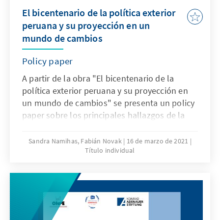
El bicentenario de la política exterior
peruana y su proyección en un
mundo de cambios
Policy paper
A partir de la obra "El bicentenario de la
política exterior peruana y su proyección en
un mundo de cambios" se presenta un policy
paper sobre los principales hallazgos de la
investigación elaborada en conjunto con el
Instituto de Estudios Internacionales de la
Sandra Namihas, Fabián Novak
16 de marzo de 2021
Título individual
Pontificia Universidad Católica del Perú (IDEI-
PUCP).