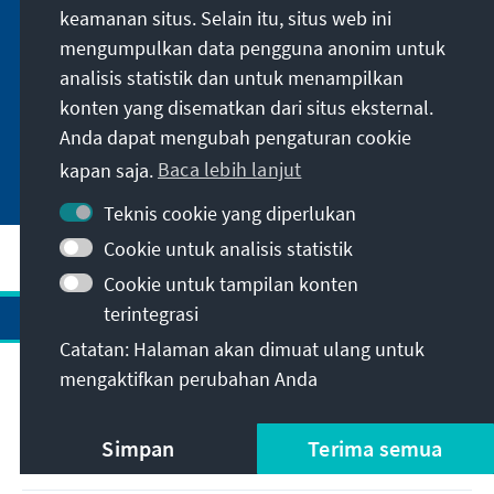
keamanan situs. Selain itu, situs web ini
mengumpulkan data pengguna anonim untuk
analisis statistik dan untuk menampilkan
Javier Milei triumphiert bei Zwischenwahlen in
konten yang disematkan dari situs eksternal.
Argentinien
Anda dapat mengubah pengaturan cookie
kapan saja.
Baca lebih lanjut
Teknis cookie yang diperlukan
Cookie untuk analisis statistik
Cookie untuk tampilan konten
terintegrasi
Catatan: Halaman akan dimuat ulang untuk
mengaktifkan perubahan Anda
Alamat
Simpan
Terima semua
Kontak