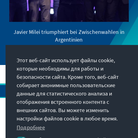
Javier Milei triumphiert bei Zwischenwahlen in
Argentinien
Этот веб-сайт использует файлы cookie,
которые необходимы для работы и
безопасности сайта. Кроме того, веб-сайт
собирает анонимные пользовательские
данные для статистического анализа и
отображения встроенного контента с
внешних сайтов. Вы можете изменить
Адрес
настройки файлов cookie в любое время.
Подробнее
Контакты