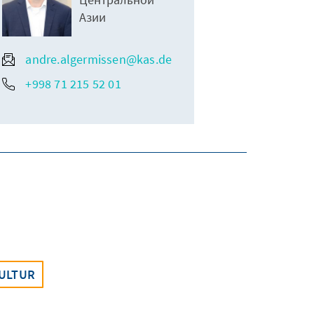
Азии
andre.algermissen@kas.de
+998 71 215 52 01
ULTUR