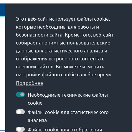
Распечатать
Отправить
Этот веб-сайт использует файлы cookie,
которые необходимы для работы и
Адрес
безопасности сайта. Кроме того, веб-сайт
собирает анонимные пользовательские
Фонд им. Конрада Аденауэра
данные для статистического анализа и
Фонд имени Конрада Аденауэра
отображения встроенного контента с
ул. Бобур, 21а
внешних сайтов. Вы можете изменить
100070
Ташкент
настройки файлов cookie в любое время.
Узбекистан
Подробнее
Необходимые технические файлы
cookie
Файлы cookie для статистического
анализа
Файлы cookie для отображения