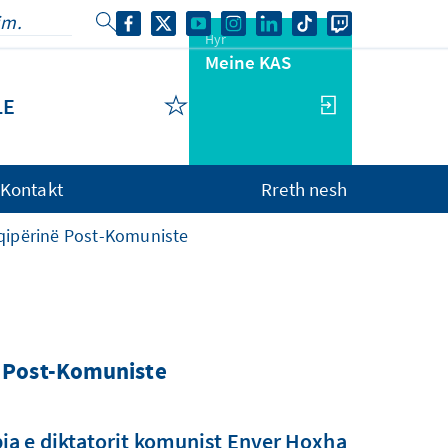
Hyr
Meine KAS
LE
Kontakt
Rreth nesh
hqipërinë Post-Komuniste
ë Post-Komuniste
ëpia e diktatorit komunist Enver Hoxha