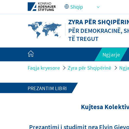
Skip to Main Content
ZYRA PËR SHQIPËRI
PËR DEMOKRACINË, SH
TË TREGUT
Ngjarje
Faqja kryesore
Zyra për Shqipërinë
Ngja
PREZANTIM LIBRI
Kujtesa Kolekti
Prezantimi i studimit nga Elvin Gjevo