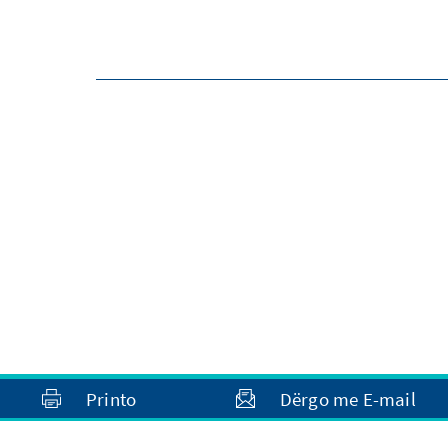
Printo
Dërgo me E-mail