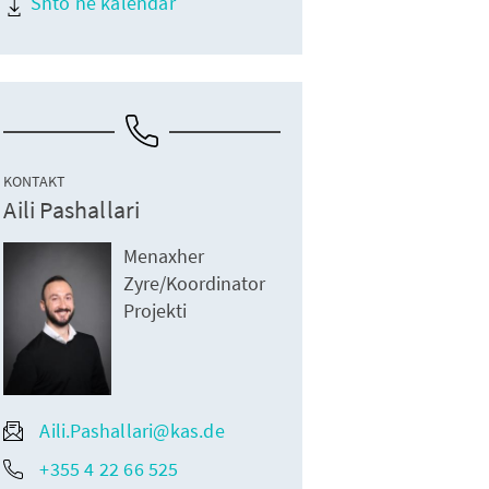
Shto në kalendar
KONTAKT
Aili Pashallari
Menaxher
Zyre/Koordinator
Projekti
Aili.Pashallari@kas.de
+355 4 22 66 525