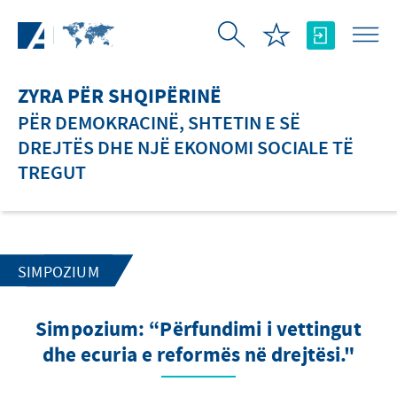
Skip to Main Content
ZYRA PËR SHQIPËRINË
PËR DEMOKRACINË, SHTETIN E SË
DREJTËS DHE NJË EKONOMI SOCIALE TË
TREGUT
SIMPOZIUM
Simpozium: “Përfundimi i vettingut
dhe ecuria e reformës në drejtësi."