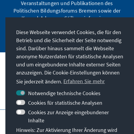
Veranstaltungen und Publikationen des
Politischen Bildungsforums Bremen sowie der
Konrad-Adenauer-Stiftung informieren.
Diese Webseite verwendet Cookies, die für den
Jetzt abonnieren
Betrieb und die Sicherheit der Seite notwendig
sind. Darüber hinaus sammelt die Webseite
anonyme Nutzerdaten für statistische Analysen
und um eingebundene Inhalte externer Seiten
Anschrift
anzuzeigen. Die Cookie-Einstellungen können
Sie jederzeit ändern.
Erfahren Sie mehr
Kontakt
Notwendige technische Cookies
Besuchen Sie auch
Cookies für statistische Analysen
Cookies zur Anzeige eingebundener
Hauptseite der KAS
Impressum
Datenschutz
Inhalte
Nutzungsbedingungen
Hinweis: Zur Aktivierung Ihrer Änderung wird
Erklärung zur Barrierefreiheit
Barriere melden