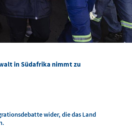
alt in Südafrika nimmt zu
grationsdebatte wider, die das Land
n.