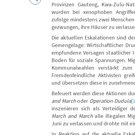
Provinzen Gauteng, Kwa-Zulu-Nat
wurden bei xenophoben Angriffe
zufolge mindestens zwei Menschen
gezwungen, ihre Häuser zu verlasse
Die aktuellen Eskalationen sind de
Gemengelage: Wirtschaftlicher Dru
empfundene Versagen staatlicher I
Boden für soziale Spannungen. Mig
Kommunalwahlen verstärkt zum Ge
Fremdenfeindliche Aktivisten gre
und übersetzen diese in zunehmen
Befeuert werden diese Aktionen du
and March
oder
Operation Dudula
[
inszenieren sich als Verteidiger d
March and March
alle illegalen Mi
Juni zu verlassen und drohte mit 
In Reaktion auf die aktuelle Eskal