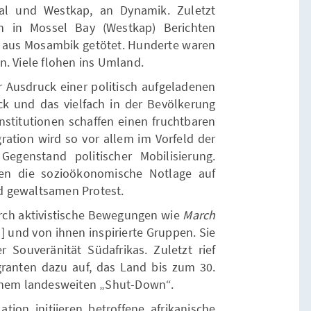
al und Westkap, an Dynamik. Zuletzt
n in Mossel Bay (Westkap) Berichten
 aus Mosambik getötet. Hunderte waren
n. Viele flohen ins Umland.
r Ausdruck einer politisch aufgeladenen
ck und das vielfach in der Bevölkerung
nstitutionen schaffen einen fruchtbaren
ration wird so vor allem im Vorfeld der
genstand politischer Mobilisierung.
ifen die sozioökonomische Notlage auf
d gewaltsamen Protest.
rch aktivistische Bewegungen wie
March
1
]
und von ihnen inspirierte Gruppen. Sie
er Souveränität Südafrikas. Zuletzt rief
granten dazu auf, das Land bis zum 30.
einem landesweiten „Shut-Down“.
ation initiieren betroffene afrikanische