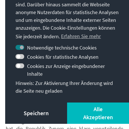
sind. Darüber hinaus sammelt die Webseite
Einfluss durch die Angleichung Zyperns an die
anonyme Nutzerdaten für statistische Analysen
europäische Politik gegenüber Russland geschwächt
und um eingebundene Inhalte externer Seiten
wurde. Soziale und kulturelle Elemente der
anzuzeigen. Die Cookie-Einstellungen können
russischen Präsenz bestehen jedoch weiterhin fort,
insbesondere durch die russischsprachige
Sie jederzeit ändern.
Erfahren Sie mehr
Gemeinschaft auf der Insel. Das Gesamtbild zeigt
Notwendige technische Cookies
einen Übergang von einer Phase intensiver
Cookies für statistische Analysen
wirtschaftlicher Verflechtung und starker russischer
Präsenz zu einer neuen Phase der Entkopplung und
Cookies zur Anzeige eingebundener
Neuorientierung hin zum Westen, jedoch ohne
Inhalte
vollständiges Verschwinden der historischen
Hinweis: Zur Aktivierung Ihrer Änderung wird
Bindungen.
die Seite neu geladen
Zypern und Ukraine
Alle
Speichern
Akzeptieren
Seit Beginn der russischen Invasion im Februar 2022
hat die Republik Zypern eine klare verurteilende