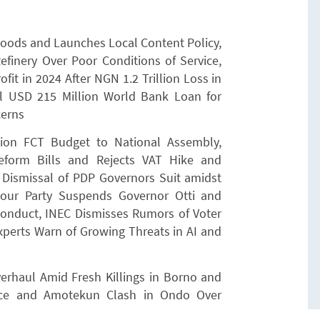
oods and Launches Local Content Policy,
finery Over Poor Conditions of Service,
fit in 2024 After NGN 1.2 Trillion Loss in
al USD 215 Million World Bank Loan for
cerns
lion FCT Budget to National Assembly,
eform Bills and Rejects VAT Hike and
Dismissal of PDP Governors Suit amidst
bour Party Suspends Governor Otti and
Conduct, INEC Dismisses Rumors of Voter
xperts Warn of Growing Threats in AI and
verhaul Amid Fresh Killings in Borno and
ice and Amotekun Clash in Ondo Over