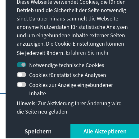
Diese Webseite verwendet Cookies, die für den
Betrieb und die Sicherheit der Seite notwendig
Konrad-Adenauer-Stiftung e.V.
sind. Darüber hinaus sammelt die Webseite
Auslandsbüro Nigeria
anonyme Nutzerdaten für statistische Analysen
10 Tapeta Street, Wuse 2
und um eingebundene Inhalte externer Seiten
P.O. Box 2960 Garki, Area 19 Abuja, Nigeria
anzuzeigen. Die Cookie-Einstellungen können
Abuja
Sie jederzeit ändern.
Erfahren Sie mehr
Nigeria
Notwendige technische Cookies
Cookies für statistische Analysen
Cookies zur Anzeige eingebundener
Inhalte
Hauptseite der KAS
Impressum
Datensc
Hinweis: Zur Aktivierung Ihrer Änderung wird
die Seite neu geladen
Speichern
Alle Akzeptieren