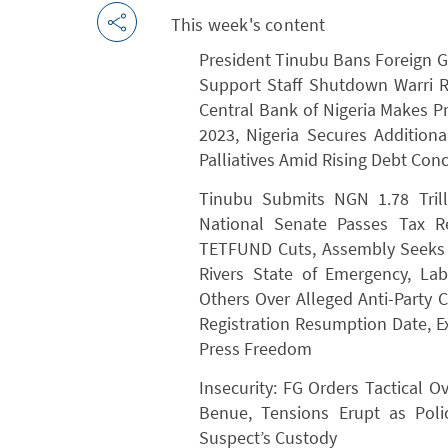
This week's content
President Tinubu Bans Foreign G
Support Staff Shutdown Warri Re
Central Bank of Nigeria Makes Pro
2023, Nigeria Secures Addition
Palliatives Amid Rising Debt Con
Tinubu Submits NGN 1.78 Tril
National Senate Passes Tax R
TETFUND Cuts, Assembly Seeks 
Rivers State of Emergency, La
Others Over Alleged Anti-Party 
Registration Resumption Date, E
Press Freedom
Insecurity: FG Orders Tactical O
Benue, Tensions Erupt as Pol
Suspect’s Custody