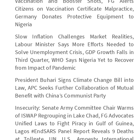
Vaccination and Booster Shots, FG Alerts
Citizens on Vaccination Certificate Malpractice,
Germany Donates Protective Equipment to
Nigeria
Slow Inflation Challenges Market Realities,
Labour Minister Says More Efforts Needed to
Solve Unemployment Crisis, GDP Growth Falls in
Third Quarter, WHO Says Nigeria Yet to Recover
from Impact of Pandemic
President Buhari Signs Climate Change Bill into
Law, APC Seeks Further Collaboration of Mutual
Benefit with China’s Communist Party
Insecurity: Senate Army Committee Chair Warms
of ISWAP Regrouping in Lake Chad, FG Advocates
Unified Laws to Fight Piracy in Gulf of Guinea,
Lagos #EndSARS Panel Report Reveals 9 Deaths
at Tollgate, UN, U.S., Amnesty International