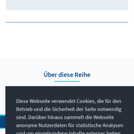
Über diese Reihe
Hier finden Sie die Presseberichte vom Auslandsbüro
Nigeria.
Diese Webseite verwendet Cookies, die für den
Betrieb und die Sicherheit der Seite notwendig
sind. Darüber hinaus sammelt die Webseite
anonyme Nutzerdaten für statistische Analysen
und um eingebundene Inhalte externer Seiten