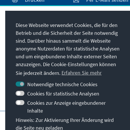
Anschrift
Diese Webseite verwendet Cookies, die für den
Betrieb und die Sicherheit der Seite notwendig
Konrad-Adenauer-Stiftung e.V.
sind. Darüber hinaus sammelt die Webseite
Regionalprogramm Nordische Länder
anonyme Nutzerdaten für statistische Analysen
Blasieholmsgatan 2A
und um eingebundene Inhalte externer Seiten
111 48
Stockholm
anzuzeigen. Die Cookie-Einstellungen können
Schweden
Sie jederzeit ändern.
Erfahren Sie mehr
Notwendige technische Cookies
Cookies für statistische Analysen
Cookies zur Anzeige eingebundener
Inhalte
Hauptseite der KAS
Impressum
Datensc
Hinweis: Zur Aktivierung Ihrer Änderung wird
die Seite neu geladen