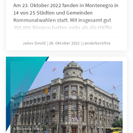
Am 23. Oktober 2022 fanden in Montenegro in
14 von 25 Städten und Gemeinden
Kommunalwahlen statt. Mit insgesamt gut
350.000 Bürgern hatten mehr als die Hälfte
des 621.000 Einwohner großen Landes die
Möglichkeit an die Wahlurnen zu gehen. Vor
Jakov Devčić
28. Oktober 2022
Länderberichte
diesem Hintergrund ist die Wahl als ein
bedeutender politischer Stimmungstest zu
sehen, der ein Schlaglicht auf die nächsten
Parlaments- und Präsidentschaftswahlen
wirft.
Wikipedia / Matija