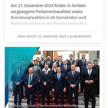
Am 17. Dezember 2023 finden in Serbien
vorgezogene Parlamentswahlen sowie
Kommunalwahlen in 65 Gemeinden und
Regionalwahlen in der Provinz Vojvodina
statt. Die Wahlen sind das Ergebnis
gesellschaftlicher und politischer
Jakov Devčić
11. Dezember 2023
Länderberichte
Spannungen, die sich im Zuge der
Massenschießereien in Belgrad und
Mladenovac im Mai 2023 und der
zunehmenden Eskalation mit dem Kosovo
zugespitzt haben. Die kurze und intensive
Wahlkampfphase ist von einer gesteigerten
Polarisierung gekennzeichnet. Unabhängig
vom Wahlausgang steht Serbien im
kommenden Jahr vor immensen innen- und
außenpolitischen Herausforderungen.
The public domain of the Government of Montenegro