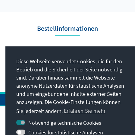
Stabilität, Kontinuität und wirtschaftlichen
Wohlstand und verwiesen auf die Leistungen,
die sie seit 2012 erreicht haben. "Taten
Bestellinformationen
sprechen" (Dela govore) war einer der
Slogans der SNS-Kampagne, um diesen Punkt
zu unterstreichen.
Herausgeber
Diese Webseite verwendet Cookies, die für den
Konrad-Adenauer-
Betrieb und die Sicherheit der Seite notwendig
Stiftung e.V.
sind. Darüber hinaus sammelt die Webseite
anonyme Nutzerdaten für statistische Analysen
und um eingebundene Inhalte externer Seiten
anzuzeigen. Die Cookie-Einstellungen können
Sie jederzeit ändern.
Erfahren Sie mehr
Kontakt
Notwendige technische Cookies
Cookies für statistische Analysen