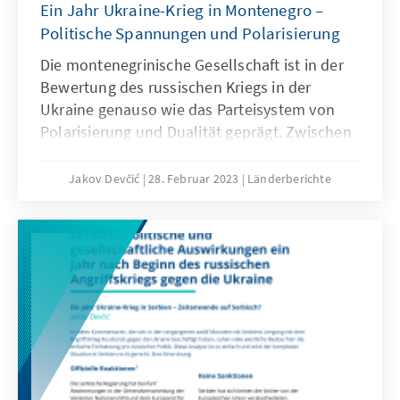
Ein Jahr Ukraine-Krieg in Montenegro –
Politische Spannungen und Polarisierung
Die montenegrinische Gesellschaft ist in der
Bewertung des russischen Kriegs in der
Ukraine genauso wie das Parteisystem von
Polarisierung und Dualität geprägt. Zwischen
pro-ukrainischen Positionen, die mit einem
Bekenntnis zur NATO-Mitgliedschaft und EU-
Jakov Devčić
28. Februar 2023
Länderberichte
Perspektive verbunden sind und pro-
russischen Haltungen lässt sich in der
politischen Auseinandersetzung wenig finden.