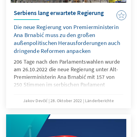
Serbiens lang erwartete Regierung
Die neue Regierung von Premierministerin
Ana Brnabić muss zu den großen
außenpolitischen Herausforderungen auch
dringende Reformen anpacken
206 Tage nach den Parlamentswahlen wurde
am 26.10.2022 die neue Regierung unter Alt-
Premierministerin Ana Brnabić mit 157 von
250 Stimmen im serbischen Parlament
gewählt. In einer großen Koalition mit dem
Sozialistenführer Ivica Dačić sollen die großen
Jakov Devčić
28. Oktober 2022
Länderberichte
außenpolitischen Herausforderungen, wie die
Lösung der Kosovo- und der Sanktionen-
Frage gegen Russland, gelöst werden. Auch
wirtschafts- und finanzpolitisch muss das