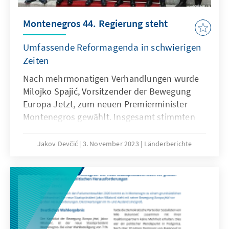
Montenegros 44. Regierung steht
Umfassende Reformagenda in schwierigen
Zeiten
Nach mehrmonatigen Verhandlungen wurde
Milojko Spajić, Vorsitzender der Bewegung
Europa Jetzt, zum neuen Premierminister
Montenegros gewählt. Insgesamt stimmten
46 Parlamentarierinnen und Parlamentarier
für den 36-jährigen Shootingstar – so viele,
Jakov Devčić
3. November 2023
Länderberichte
wie noch nie zuvor bei einer Wahl des
Premierministers in Montenegro. Mit seinen
19 Ministerinnen und Ministern muss
Premierminister Spajić nun viele
Herausforderungen schnell angehen.