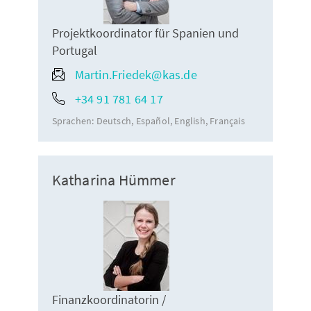
Projektkoordinator für Spanien und
Portugal
Martin.Friedek@kas.de
+34 91 781 64 17
Sprachen:
Deutsch
Español
English
Français
Katharina Hümmer
Finanzkoordinatorin /