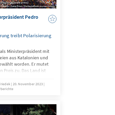
toPhoto (europa press)
erpräsident Pedro
rung treibt Polarisierung
als Ministerpräsident mit
rteien aus Katalonien und
wählt worden. Er mutet
 Preis zu. Das Land ist
och junge Demokratie droht
Friedek
20. November 2023
berichte