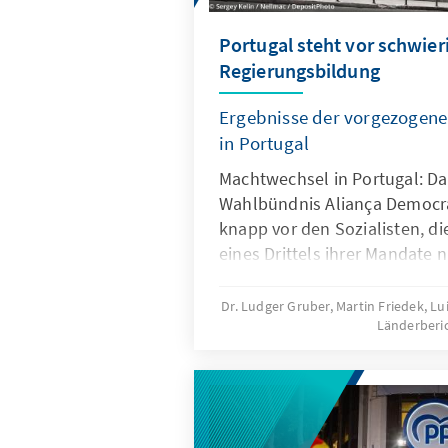
Portugal steht vor schwier
Regierungsbildung
Ergebnisse der vorgezogen
in Portugal
Machtwechsel in Portugal: Da
Wahlbündnis Aliança Democrá
knapp vor den Sozialisten, d
eines Drittels ihrer Mandate n
Mehrheit eingebüßt haben, s
zweitstärkste Kraft in der As
Dr. Ludger Gruber, Martin Friedek, L
Länderberi
sind. Von der Schwäche der So
unmittelbar die rechtspopulis
die ihr Ergebnis im Vergleich
vervierfachen konnte. Weder 
linke Lager können eine Mehrh