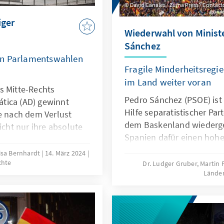
David Canales / Zuma Press / Contac
iger
Wiederwahl von Minist
Sánchez
en Parlamentswahlen
Fragile Minderheitsregie
im Land weiter voran
s Mitte-Rechts
Pedro Sánchez (PSOE) ist 
tica (AD) gewinnt
Hilfe separatistischer Pa
ie nach dem Verlust
dem Baskenland wiederge
icht nur ihre absolute
Spanien dafür einen hohen
ondern nur noch
gespalten wie nie. Die n
sembleia da República
uisa Bernhardt
14. März 2024
Schaden zu nehmen.
chte
zialisten profitierte
Dr. Ludger Gruber, Martin 
Länder
tische Partei Chega,
 zu den Wahlen 2024
das rechte noch das
eit auf sich vereinen.