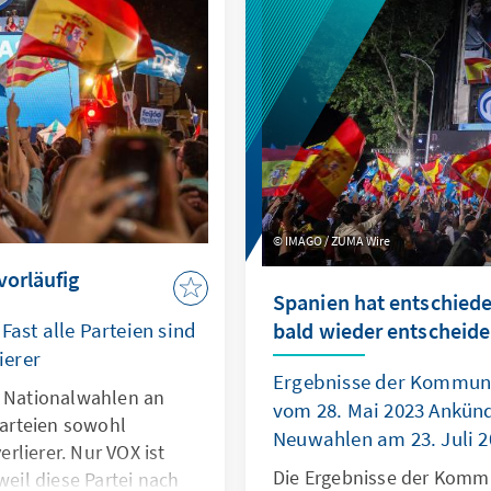
 Option gilt die Bildung
nter dem PSD-
o.
IMAGO / ZUMA Wire
vorläufig
Spanien hat entschiede
Fast alle Parteien sind
bald wieder entscheide
ierer
Ergebnisse der Kommun
n Nationalwahlen an
vom 28. Mai 2023 Ankün
 Parteien sowohl
Neuwahlen am 23. Juli 2
rlierer. Nur VOX ist
Die Ergebnisse der Komm
weil diese Partei nach