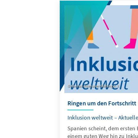
Präventionsmaßnahmen über
Krisenmanagement bis hin zur
Instrumentalisierung mehrer
Konrad-Adenauer-Stiftung e. V.
Ringen um den Fortschritt
Inklusion weltweit – Aktuel
Spanien scheint, dem ersten 
einem guten Weg hin zu Inkl