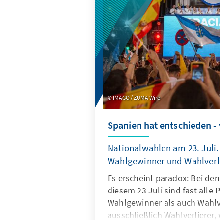
Als derzeit wahrscheinlichste
einer Minderheitsregierung u
Vorsitzenden Luis Montenegr
IMAGO / ZUMA Wire
Spanien hat entschieden - 
Nationalwahlen am 23. Juli. 
Wahlgewinner und Wahlverl
Es erscheint paradox: Bei de
diesem 23 Juli sind fast alle
Wahlgewinner als auch Wahlve
ausschließlich Wahlverlierer, 