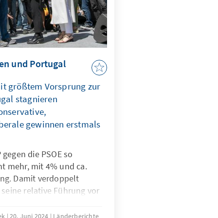
en und Portugal
it größtem Vorsprung zur
ugal stagnieren
onservative,
berale gewinnen erstmals
P gegen die PSOE so
cht mehr, mit 4% und ca.
ng. Damit verdoppelt
 seine relative Führung vor
Vergleich zu den
li 2023, wo er nur mit ca.
dek
20. Juni 2024
Länderberichte