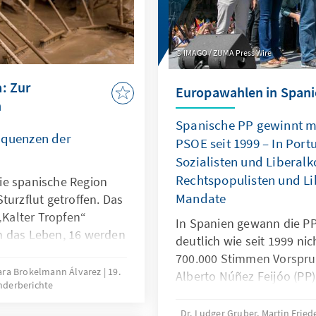
IMAGO / ZUMA Press Wire
: Zur
Europawahlen in Spani
n
Spanische PP gewinnt m
equenzen der
PSOE seit 1999 – In Port
Sozialisten und Liberalk
Rechtspopulisten und Li
ie spanische Region
Mandate
turzflut getroffen. Das
Kalter Tropfen“
In Spanien gewann die P
n das Leben, 16 werden
deutlich wie seit 1999 ni
elaufen sich schon
700.000 Stimmen Vorspru
stelligen
 Sara Brokelmann Álvarez
19.
Alberto Núñez Feijóo (PP)
nderberichte
ne vielschichtige
Pedro Sánchez (PSOE) im 
die von (unterlassenen)
Nationalwahlen vom 23. Ju
Dr. Ludger Gruber, Martin Frie