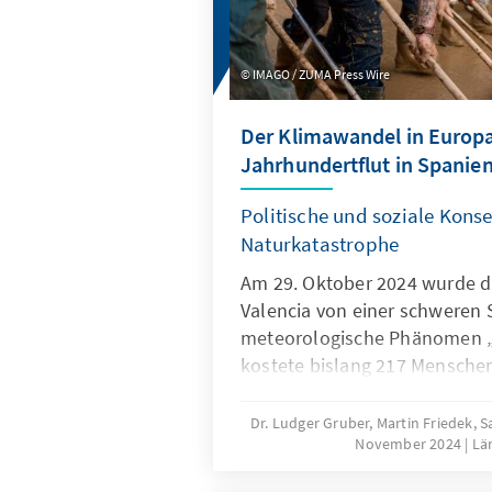
IMAGO / ZUMA Press Wire
Der Klimawandel in Europa
Jahrhundertflut in Spanie
Politische und soziale Kons
Naturkatastrophe
Am 29. Oktober 2024 wurde d
Valencia von einer schweren S
meteorologische Phänomen „
kostete bislang 217 Mensche
noch vermisst. Die Schäden b
jetzt auf einen mittleren zwei
Dr. Ludger Gruber, Martin Friedek,
November 2024
Lä
Milliardenbetrag. Nun setzt ei
politische Aufarbeitung ein, 