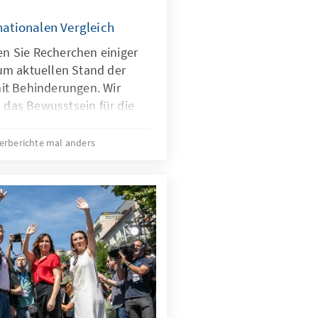
rnationalen Vergleich
den Sie Recherchen einiger
um aktuellen Stand der
it Behinderungen. Wir
e das Bewusstsein für die
den Ungleichheiten zu
 zu motivieren, ein
erberichte mal anders
 das Thema Inklusion zu