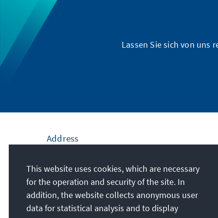
Lassen Sie sich von uns 
Address
Konrad-Adenauer-Stiftung e.V.
This website uses cookies, which are necessary
Civic Education Forum Berlin
for the operation and security of the site. In
Klingelhöferstr. 23
addition, the website collects anonymous user
10785
Berlin
data for statistical analysis and to display
Germany