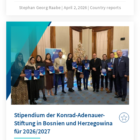
consisting of three members-, the national
Stephan Georg Raabe
April 2, 2026
Country reports
and entity parliaments – of the Federation of
Bosnian and Hercegovina (FBiH) and the
Republika Srpska (RS)- as also the regional
parliaments in the ten cantons of the FBiH
and the president of the RS.
Stipendium der Konrad-Adenauer-
Stiftung in Bosnien und Herzegowina
für 2026/2027