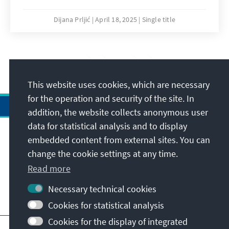
Alumni Klubs der KAS kommen sechs- bis
achtmal im Jahr aktuelle und ehemalige
Dijana Prljić
April 18, 2025
Single title
Stipendiaten in Sarajevo zusammen, um über
gesellschaftlich und politisch relevante
Themen zu diskutieren.
1
/18
This website uses cookies, which are necessary
for the operation and security of the site. In
addition, the website collects anonymous user
data for statistical analysis and to display
Address
embedded content from external sites. You can
change the cookie settings at any time.
Contact
Read more
Necessary technical cookies
Visit also
Cookies for statistical analysis
Cookies for the display of integrated
Main page of KAS
Imprint
Data protection