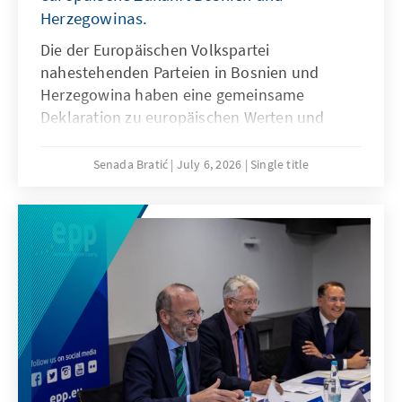
Herzegowinas.
Die der Europäischen Volkspartei
nahestehenden Parteien in Bosnien und
Herzegowina haben eine gemeinsame
Deklaration zu europäischen Werten und
Integration, Identität, sozialer Marktwirtschaft
und Rechtsstaatlichkeit unterzeichnet. Die
Senada Bratić
July 6, 2026
Single title
gemeinsamen Beratungen zu dieser
Deklaration begannen bereits im Juni 2025 im
Büro der Konrad-Adenauer-Stiftung in
Sarajevo.