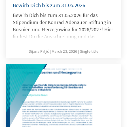
Bewirb Dich bis zum 31.05.2026
Bewirb Dich bis zum 31.05.2026 für das
Stipendium der Konrad-Adenauer-Stiftung in
Bosnien und Herzegowina für 2026/2027! Hier
findest Du die Ausschreibung und das
Anmeldeformular. Das Stipendium beinhaltet
eine finanzielle Unterstützung von 350 KM pro
Dijana Prljić
March 23, 2026
Single title
Monat, die Teilnahme an Aktivitäten der
Stiftung wie Seminaren, Workshops und
Networking-Veranstaltungen und eine
Mitgliedschaft im Alumni-Club der Konrad-
Adenauer-Stiftung in BiH. Weitere
Informationen findest Du in der
Ausschreibung.