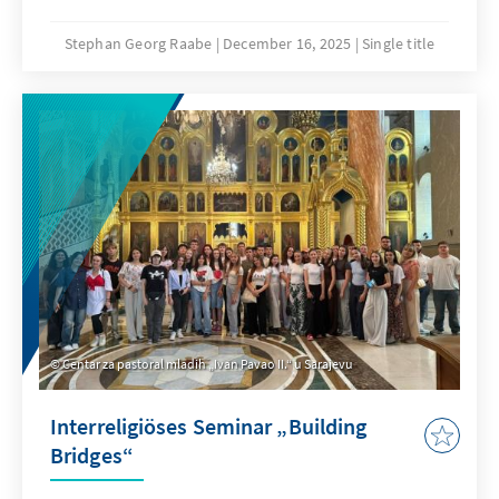
Stephan Georg Raabe
December 16, 2025
Single title
Centar za pastoral mladih „Ivan Pavao II.“ u Sarajevu
Interreligiöses Seminar „Building
Bridges“