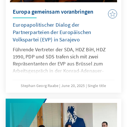
Europa gemeinsam voranbringen
Europapolitischer Dialog der
Partnerparteien der Europäischen
Volkspartei (EVP) in Sarajevo
Führende Vertreter der SDA, HDZ BiH, HDZ
1990, PDP und SDS trafen sich mit zwei
Repräsentanten der EVP aus Brüssel zum
Arbeitsgespräch in der Konrad-Adenauer-
Stiftung in Sarajevo. Thema war der
Beitrittsprozess von BiH in die EU, der
Stephan Georg Raabe
June 20, 2025
Single title
aufgrund der Staatskrise im Land ins Stocken
gekommen ist.