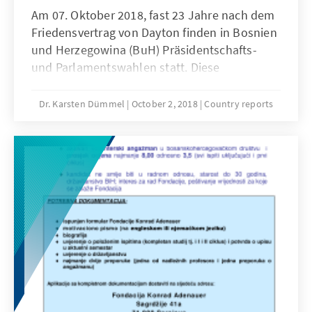
Am 07. Oktober 2018, fast 23 Jahre nach dem
Friedensvertrag von Dayton finden in Bosnien
und Herzegowina (BuH) Präsidentschafts-
und Parlamentswahlen statt. Diese
allgemeinen Wahlen werden auf
gesamtstaatlicher Ebene und in beiden
Dr. Karsten Dümmel
October 2, 2018
Country reports
Entitäten, das heißt in beiden durch Dayton
festgeschriebenen Landesteilen durchgeführt.
Dass auch diese Wahlen maßgeblich von
ethnischer Politik bestimmt sind, verwundert
nicht.