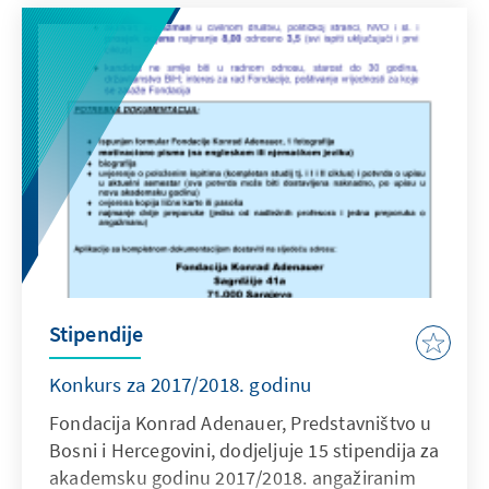
der EU-Delegation und der EU-Kommission
dies auf Grundlage von unterzeichneten
Papieren anders beurteilten. Auf Seiten der
verantwortlichen Politiker im Land gibt es
hierbei eine enorme Differenz zwischen
Selbst- und Fremdwahrnehmung.
Stipendije
Konkurs za 2017/2018. godinu
Fondacija Konrad Adenauer, Predstavništvo u
Bosni i Hercegovini, dodjeljuje 15 stipendija za
akademsku godinu 2017/2018. angažiranim