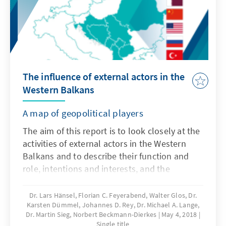
The influence of external actors in the
Western Balkans
A map of geopolitical players
The aim of this report is to look closely at the
activities of external actors in the Western
Balkans and to describe their function and
role, intentions and interests, and the
resources at their disposal. It also considers
local and regional perceptions and
Dr. Lars Hänsel, Florian C. Feyerabend, Walter Glos, Dr.
Karsten Dümmel, Johannes D. Rey, Dr. Michael A. Lange,
sensitivities and evaluates the involvement of
Dr. Martin Sieg, Norbert Beckmann-Dierkes
May 4, 2018
these external actors from a European and
Single title