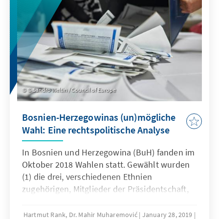
© Sandro Weltin / Council of Europe
Bosnien-Herzegowinas (un)mögliche
Wahl: Eine rechtspolitische Analyse
In Bosnien und Herzegowina (BuH) fanden im
Oktober 2018 Wahlen statt. Gewählt wurden
(1) die drei, verschiedenen Ethnien
zugehörigen, Mitglieder der Präsidentschaft,
(2) das gesamtstaatliche Parlament von BuH,
(3) das Parlament der Entität: Föderation von
Hartmut Rank, Dr. Mahir Muharemović
January 28, 2019