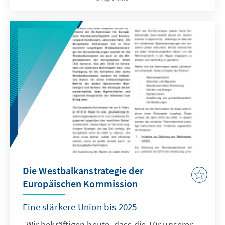
German perspective. This report forms part of
our wide range of activities and projects that
aim the integration of the Western Balkan
states into the European Union and promote
dialogue on foreign and security policy issues
in Germany.
Die Westbalkanstrategie der
Europäischen Kommission
Eine stärkere Union bis 2025
„Wir bekräftigen heute, dass die Tür unserer