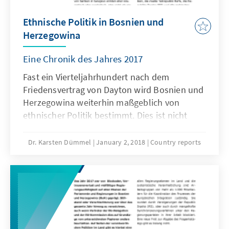
Ethnische Politik in Bosnien und
Herzegowina
Eine Chronik des Jahres 2017
Fast ein Vierteljahrhundert nach dem
Friedensvertrag von Dayton wird Bosnien und
Herzegowina weiterhin maßgeblich von
ethnischer Politik bestimmt. Dies ist nicht
zuletzt neben den Partikularinteressen
politischer Akteure auch auf die durch Dayton
Dr. Karsten Dümmel
January 2, 2018
Country reports
geschaffene dysfunktionale Staatsstruktur
und komplexe Verfassung zurückzuführen,
die ethnische Prinzipien zementierte und die
Resultate des Bürgerkriegs bestätigte. Das
Jahr 2017 war dementsprechend von
Blockaden, Provokationen, Vertrauensverlust