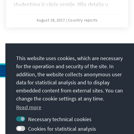
studentima iz cijele zemlje. Više detalja u
tekstu konkursa.
August 18, 2017
Country reports
7
/18
This website uses cookies, which are necessary
for the operation and security of the site. In
addition, the website collects anonymous user
data for statistical analysis and to display
Address
embedded content from external sites. You can
change the cookie settings at any time.
Contact
Read more
Necessary technical cookies
Visit also
Cookies for statistical analysis