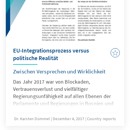
und zeitweiligem Kommunikationsabbruch
zwischen den bestimmenden ethnischen
Parteien in BuH geprägt.
EU-Integrationsprozess versus
politische Realität
Zwischen Versprechen und Wirklichkeit
Das Jahr 2017 war von Blockaden,
Vertrauensverlust und vielfältiger
Regierungsunfähigkeit auf allen Ebenen der
Parlamente und Regierungen in Bosnien und
Herzegowina (BuH) geprägt. Stillstand oder
Verschlechterung war über das gesamte Jahr
Dr. Karsten Dümmel
December 4, 2017
Country reports
hinweg zu verzeichnen, auch wenn Vertreter